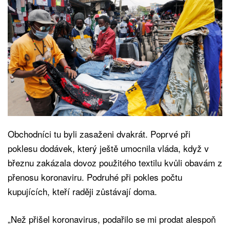
Obchodníci tu byli zasaženi dvakrát. Poprvé při
poklesu dodávek, který ještě umocnila vláda, když v
březnu zakázala dovoz použitého textilu kvůli obavám z
přenosu koronaviru. Podruhé při pokles počtu
kupujících, kteří raději zůstávají doma.
„Než přišel koronavirus, podařilo se mi prodat alespoň