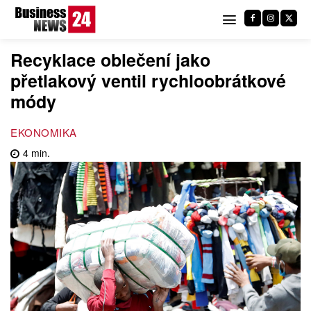
Recyklace oblečení jako
přetlakový ventil rychloobrátkové
módy
EKONOMIKA
4
min.