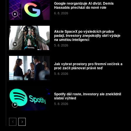
Google reorganizuje AI divizi. Demis
Hassabis přechází do nové role
6. 8. 2026
Akcie SpaceX po výsledcích prudce
padají. Investory znepokojily obří výdaje
na umělou inteligenci
5. 8. 2026
Jak vybrat prostory pro firemní večírek a
proč začít plánovat právě teď
5. 8. 2026
Spotify dál roste, investory ale zneklidnil
slabší výhled
5. 8. 2026