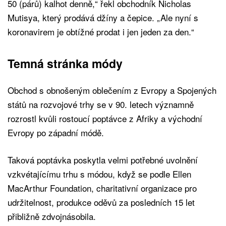
50 (párů) kalhot denně,“ řekl obchodník Nicholas
Mutisya, který prodává džíny a čepice. „Ale nyní s
koronavirem je obtížné prodat i jen jeden za den.“
Temná stránka módy
Obchod s obnošeným oblečením z Evropy a Spojených
států na rozvojové trhy se v 90. letech významně
rozrostl kvůli rostoucí poptávce z Afriky a východní
Evropy po západní módě.
Taková poptávka poskytla velmi potřebné uvolnění
vzkvétajícímu trhu s módou, když se podle Ellen
MacArthur Foundation, charitativní organizace pro
udržitelnost, produkce oděvů za posledních 15 let
přibližně zdvojnásobila.