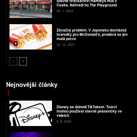
Slavné hračkářství Hamleys mizí z
Česka. Nahradí ho The Playground
29. 1. 2024
Závažný problém. V Japonsku docházejí
hranolky pro McDonald’s, prodává se jen
malá porce
22. 12. 2021
Nejnovější články
Disney se dohodl TikTokem. Tvůrci
mohou používat slavné postavičky ve
videích
6. 8. 2026