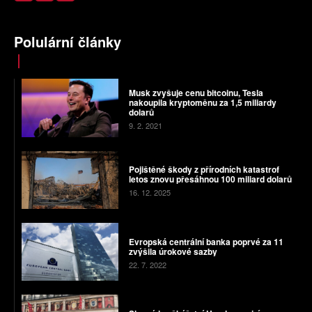
Polulární články
Musk zvyšuje cenu bitcoinu, Tesla
nakoupila kryptoměnu za 1,5 miliardy
dolarů
9. 2. 2021
Pojištěné škody z přírodních katastrof
letos znovu přesáhnou 100 miliard dolarů
16. 12. 2025
Evropská centrální banka poprvé za 11
zvýšila úrokové sazby
22. 7. 2022