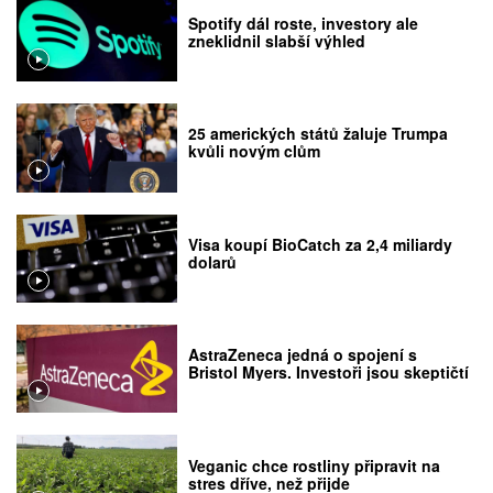
Spotify dál roste, investory ale
zneklidnil slabší výhled
25 amerických států žaluje Trumpa
kvůli novým clům
Visa koupí BioCatch za 2,4 miliardy
dolarů
AstraZeneca jedná o spojení s
Bristol Myers. Investoři jsou skeptičtí
Veganic chce rostliny připravit na
stres dříve, než přijde