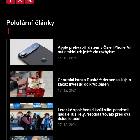
Polulární články
Apple překvapil růstem v Číně. iPhone Air
má ambici trh ještě víc rozhýbat
15. 10. 2025
Centrální banka Ruské federace usiluje o
zákaz investic do kryptoměn
17. 12. 2021
Letecké společnosti kvůli sílící pandemii
nadále ruší lety. Neodstartovalo přes dva
tisíce letadel
27. 12. 2021