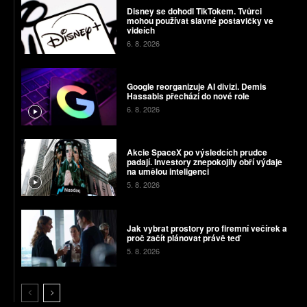
Disney se dohodl TikTokem. Tvůrci
mohou používat slavné postavičky ve
videích
6. 8. 2026
Google reorganizuje AI divizi. Demis
Hassabis přechází do nové role
6. 8. 2026
Akcie SpaceX po výsledcích prudce
padají. Investory znepokojily obří výdaje
na umělou inteligenci
5. 8. 2026
Jak vybrat prostory pro firemní večírek a
proč začít plánovat právě teď
5. 8. 2026