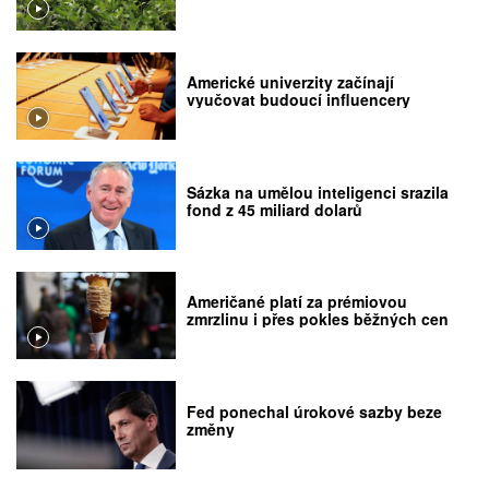
Americké univerzity začínají
vyučovat budoucí influencery
Sázka na umělou inteligenci srazila
fond z 45 miliard dolarů
Američané platí za prémiovou
zmrzlinu i přes pokles běžných cen
Fed ponechal úrokové sazby beze
změny