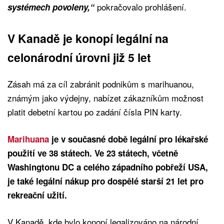
pokračovalo prohlášení.
systémech povoleny,“
V Kanadě je konopí legální na
celonárodní úrovni již 5 let
Zásah má za cíl zabránit podnikům s marihuanou,
známým jako výdejny, nabízet zákazníkům možnost
platit debetní kartou po zadání čísla PIN karty.
Marihuana
je v současné době legální pro lékařské
použití ve 38 státech. Ve 23 státech, včetně
Washingtonu DC a celého západního pobřeží USA,
je také legální nákup pro dospělé starší 21 let pro
rekreační užití.
V Kanadě, kde bylo konopí legalizováno na národní