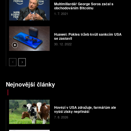
Multimiliardář George Soros začal s
obchodováním Bitcoinu
1. 7. 2021
Huawei: Pokles tržeb kvůli sankcím USA
se zastavil
30. 12. 2022
Nejnovější články
Hovězí v USA zdražuje, farmářům ale
vyšší zisky nepřináší
7. 8. 2026