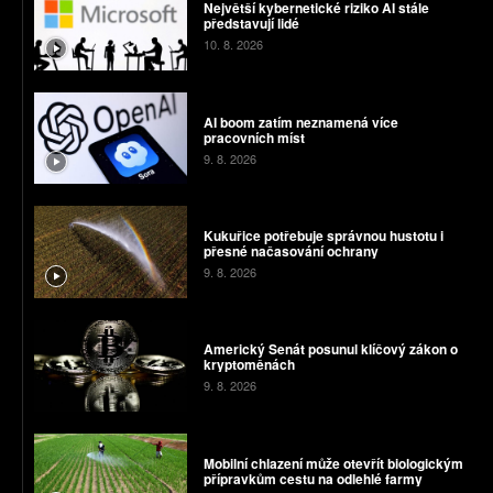
Největší kybernetické riziko AI stále
představují lidé
10. 8. 2026
AI boom zatím neznamená více
pracovních míst
9. 8. 2026
Kukuřice potřebuje správnou hustotu i
přesné načasování ochrany
9. 8. 2026
Americký Senát posunul klíčový zákon o
kryptoměnách
9. 8. 2026
Mobilní chlazení může otevřít biologickým
přípravkům cestu na odlehlé farmy