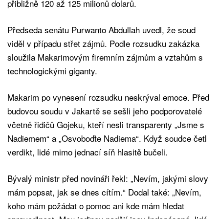
přibližně 120 až 125 milionů dolarů.
Předseda senátu Purwanto Abdullah uvedl, že soud
viděl v případu střet zájmů. Podle rozsudku zakázka
sloužila Makarimovým firemním zájmům a vztahům s
technologickými giganty.
Makarim po vynesení rozsudku neskrýval emoce. Před
budovou soudu v Jakartě se sešli jeho podporovatelé
včetně řidičů Gojeku, kteří nesli transparenty „Jsme s
Nadiemem“ a „Osvoboďte Nadiema“. Když soudce četl
verdikt, lidé mimo jednací síň hlasitě bučeli.
Bývalý ministr před novináři řekl: „Nevím, jakými slovy
mám popsat, jak se dnes cítím.“ Dodal také: „Nevím,
koho mám požádat o pomoc ani kde mám hledat