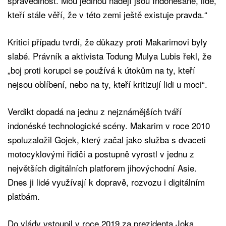
spravedlnost. Mou jedinou nadějí jsou Indonésané, lidé,
kteří stále věří, že v této zemi ještě existuje pravda.“
Kritici případu tvrdí, že důkazy proti Makarimovi byly
slabé. Právník a aktivista Todung Mulya Lubis řekl, že
„boj proti korupci se používá k útokům na ty, kteří
nejsou oblíbení, nebo na ty, kteří kritizují lidi u moci“.
Verdikt dopadá na jednu z nejznámějších tváří
indonéské technologické scény. Makarim v roce 2010
spoluzaložil Gojek, který začal jako služba s dvaceti
motocyklovými řidiči a postupně vyrostl v jednu z
největších digitálních platforem jihovýchodní Asie.
Dnes ji lidé využívají k dopravě, rozvozu i digitálním
platbám.
Do vlády vstoupil v roce 2019 za prezidenta Joka