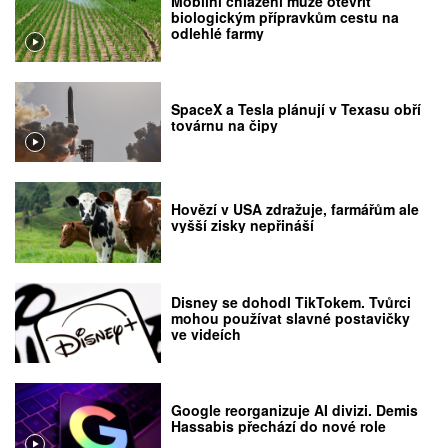
Mobilní chlazení může otevřít
biologickým přípravkům cestu na
odlehlé farmy
SpaceX a Tesla plánují v Texasu obří
továrnu na čipy
Hovězí v USA zdražuje, farmářům ale
vyšší zisky nepřináší
Disney se dohodl TikTokem. Tvůrci
mohou používat slavné postavičky
ve videích
Google reorganizuje AI divizi. Demis
Hassabis přechází do nové role