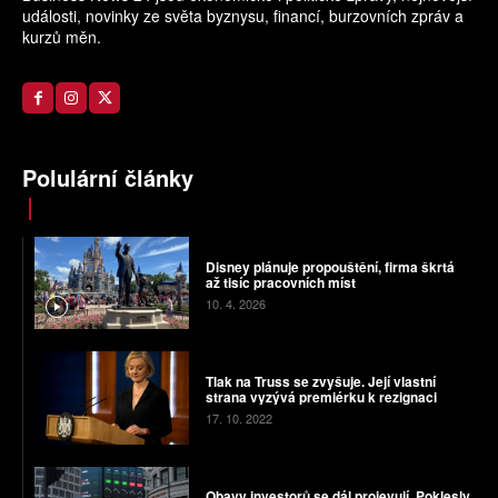
události, novinky ze světa byznysu, financí, burzovních zpráv a
kurzů měn.
Polulární články
Disney plánuje propouštění, firma škrtá
až tisíc pracovních míst
10. 4. 2026
Tlak na Truss se zvyšuje. Její vlastní
strana vyzývá premiérku k rezignaci
17. 10. 2022
Obavy investorů se dál projevují. Poklesly