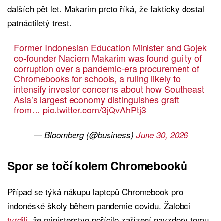
dalších pět let. Makarim proto říká, že fakticky dostal
patnáctiletý trest.
Former Indonesian Education Minister and Gojek
co-founder Nadiem Makarim was found guilty of
corruption over a pandemic-era procurement of
Chromebooks for schools, a ruling likely to
intensify investor concerns about how Southeast
Asia’s largest economy distinguishes graft
from…
pic.twitter.com/3jQvAhPtj3
— Bloomberg (@business)
June 30, 2026
Spor se točí kolem Chromebooků
Případ se týká nákupu laptopů Chromebook pro
indonéské školy během pandemie covidu. Žalobci
tvrdili
, že ministerstvo pořídilo zařízení navzdory tomu,