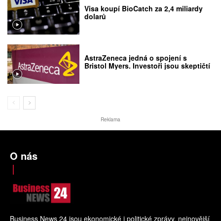
Visa koupí BioCatch za 2,4 miliardy
dolarů
AstraZeneca jedná o spojení s
Bristol Myers. Investoři jsou skeptičtí
Reklama
O nás
Business News 24 jsou ekonomické i politické zprávy, nejnovější