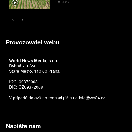
8. 8. 2026
Provozovatel webu
World News Media, s.r.o.
Rybná 716/24
Staré Město, 110 00 Praha
IČO: 09372008
DIČ: CZ09372008
V případě dotazů na redakci pište na
info@wn24.cz
Napište nám