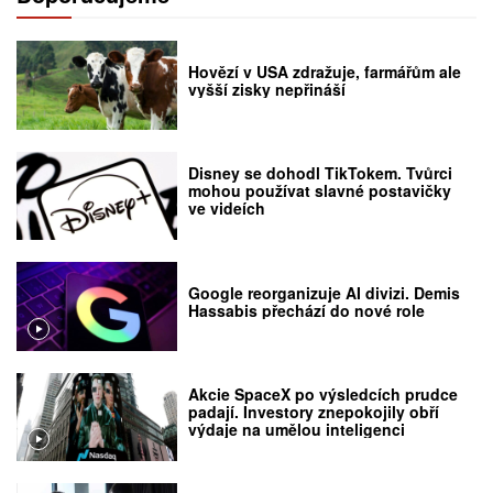
Hovězí v USA zdražuje, farmářům ale
vyšší zisky nepřináší
Disney se dohodl TikTokem. Tvůrci
mohou používat slavné postavičky
ve videích
Google reorganizuje AI divizi. Demis
Hassabis přechází do nové role
Akcie SpaceX po výsledcích prudce
padají. Investory znepokojily obří
výdaje na umělou inteligenci