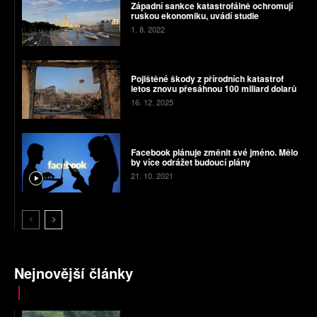
Západní sankce katastrofálně ochromují
ruskou ekonomiku, uvádí studie
1. 8. 2022
Pojištěné škody z přírodních katastrof
letos znovu přesáhnou 100 miliard dolarů
16. 12. 2025
Facebook plánuje změnit své jméno. Mělo
by více odrážet budoucí plány
21. 10. 2021
Nejnovější články