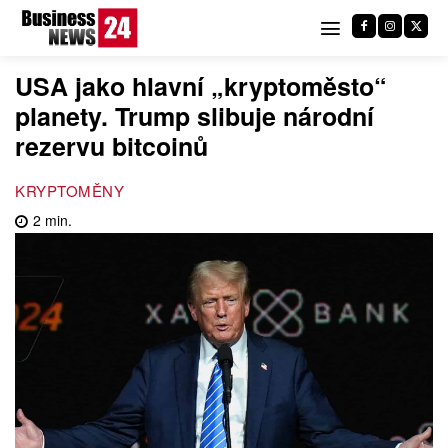
USA jako hlavní „kryptoměsto“
planety. Trump slibuje národní
rezervu bitcoinů
KRYPTOMĚNY
2
min.