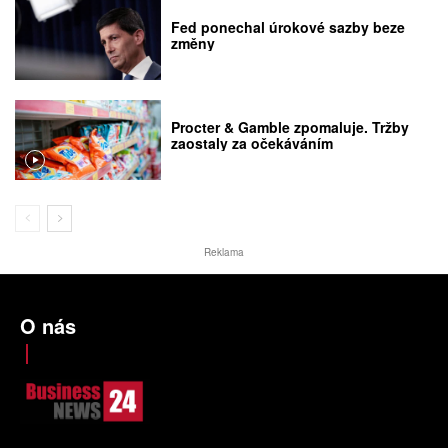
Fed ponechal úrokové sazby beze
změny
Procter & Gamble zpomaluje. Tržby
zaostaly za očekáváním
Reklama
O nás