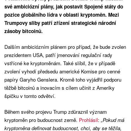
své ambiciózní plány, jak postavit Spojené státy do
pozice globálního lídra v oblasti kryptoměn. Mezi
Trumpovy sliby patří zřízení strategické národní
zásoby bitcoinů.
Dalším ambiciózním plánem pro případ, že bude zvolen
prezidentem USA, patří jmenování regulační rady
vstřícné ke kryptoměnám. Také slíbil, že v případě
zvolení vyhodí předsedu americké Komise pro cenné
papíry Garyho Genslera. Kromě toho vyjádřil podporu
těžbě bitcoinů a inovacím s cílem učinit z Ameriky
špičku v tomto odvětví.
Během svého projevu Trump zdůraznil význam
kryptoměn pro budoucnost země.
Prohlásil
:
„Pokud má
kryptoměna definovat budoucnost, chci, aby se těžila,