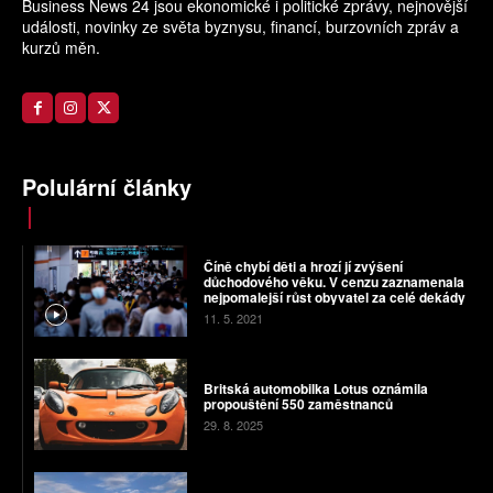
Business News 24 jsou ekonomické i politické zprávy, nejnovější
události, novinky ze světa byznysu, financí, burzovních zpráv a
kurzů měn.
Polulární články
Číně chybí děti a hrozí jí zvýšení
důchodového věku. V cenzu zaznamenala
nejpomalejší růst obyvatel za celé dekády
11. 5. 2021
Britská automobilka Lotus oznámila
propouštění 550 zaměstnanců
29. 8. 2025