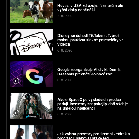
Hovězí v USA zdražuje, farmářům ale
vyšší zisky nepřináší
7. 8. 2026
Disney se dohodl TikTokem. Tvůrci
mohou používat slavné postavičky ve
videích
6. 8. 2026
Google reorganizuje AI divizi. Demis
Hassabis přechází do nové role
6. 8. 2026
Akcie SpaceX po výsledcích prudce
padají. Investory znepokojily obří výdaje
na umělou inteligenci
5. 8. 2026
Jak vybrat prostory pro firemní večírek a
proč začít plánovat právě teď