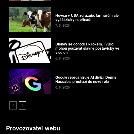
Hovězí v USA zdražuje, farmářům ale
vyšší zisky nepřináší
7. 8. 2026
Disney se dohodl TikTokem. Tvůrci
mohou používat slavné postavičky ve
videích
6. 8. 2026
Google reorganizuje AI divizi. Demis
Hassabis přechází do nové role
6. 8. 2026
Provozovatel webu