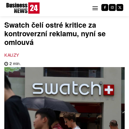
Swatch čelí ostré kritice za
kontroverzní reklamu, nyní se
omlouvá
KAUZY
2
min.