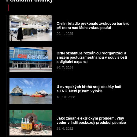
Civilní letadlo překonalo zvukovou bariéru
při testu nad Mohavskou pouští
29. 1. 2025
CNN oznamuje rozsáhlou reorganizaci a
snížení počtu zaměstnanců v souvislosti
s digitální expanzí
10. 7. 2024
U evropských břehů stojí desítky lodí
s LNG. Není je kam vyložit
18. 10. 2022
Jako zásah elektrickým proudem. Vlny
veder v Indii poškozují produkci pšenice
28. 4. 2022