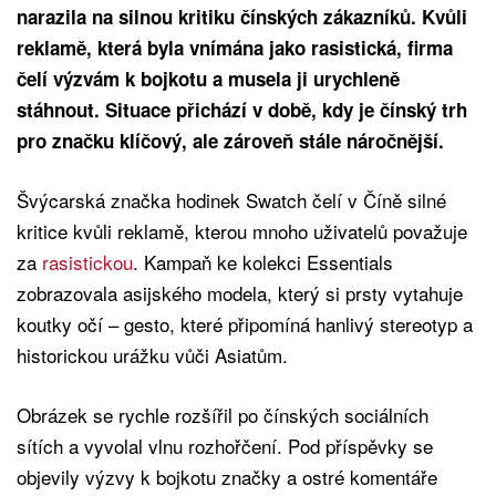
narazila na silnou kritiku čínských zákazníků. Kvůli
reklamě, která byla vnímána jako rasistická, firma
čelí výzvám k bojkotu a musela ji urychleně
stáhnout. Situace přichází v době, kdy je čínský trh
pro značku klíčový, ale zároveň stále náročnější.
Švýcarská značka hodinek Swatch čelí v Číně silné
kritice kvůli reklamě, kterou mnoho uživatelů považuje
za
rasistickou
. Kampaň ke kolekci Essentials
zobrazovala asijského modela, který si prsty vytahuje
koutky očí – gesto, které připomíná hanlivý stereotyp a
historickou urážku vůči Asiatům.
Obrázek se rychle rozšířil po čínských sociálních
sítích a vyvolal vlnu rozhořčení. Pod příspěvky se
objevily výzvy k bojkotu značky a ostré komentáře