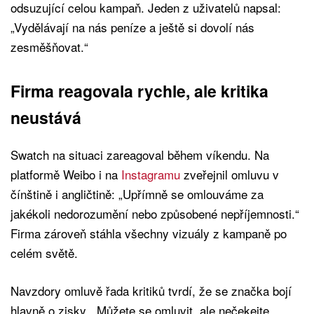
odsuzující celou kampaň. Jeden z uživatelů napsal:
„Vydělávají na nás peníze a ještě si dovolí nás
zesměšňovat.“
Firma reagovala rychle, ale kritika
neustává
Swatch na situaci zareagoval během víkendu. Na
platformě Weibo i na
Instagramu
zveřejnil omluvu v
čínštině i angličtině: „Upřímně se omlouváme za
jakékoli nedorozumění nebo způsobené nepříjemnosti.“
Firma zároveň stáhla všechny vizuály z kampaně po
celém světě.
Navzdory omluvě řada kritiků tvrdí, že se značka bojí
hlavně o zisky. „Můžete se omluvit, ale nečekejte