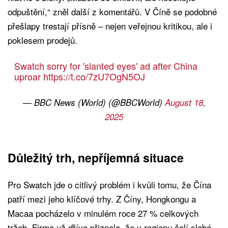
odpuštění,“ zněl další z komentářů. V Číně se podobné
přešlapy trestají přísně – nejen veřejnou kritikou, ale i
poklesem prodejů.
Swatch sorry for 'slanted eyes' ad after China
uproar
https://t.co/7zU7OgN5OJ
— BBC News (World) (@BBCWorld)
August 18,
2025
Důležitý trh, nepříjemná situace
Pro Swatch jde o citlivý problém i kvůli tomu, že Čína
patří mezi jeho klíčové trhy. Z Číny, Hongkongu a
Macaa pocházelo v minulém roce 27 % celkových
tržeb. Firma už dříve přiznala, že v regionu čelí slabé