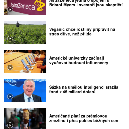
AstraZeneca jedná o spojení s
Bristol Myers. Investoři jsou skeptičtí
Veganic chce rostliny připravit na
stres dříve, než přijde
Americké univerzity začínají
vyučovat budoucí influencery
Sázka na umělou inteligenci srazila
fond z 45 miliard dolarů
Američané platí za prémiovou
zmrzlinu i přes pokles běžných cen