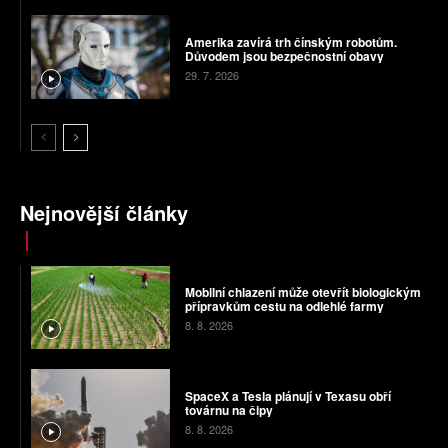
Amerika zavírá trh čínským robotům.
Důvodem jsou bezpečnostní obavy
29. 7. 2026
Nejnovější články
Mobilní chlazení může otevřít biologickým
přípravkům cestu na odlehlé farmy
8. 8. 2026
SpaceX a Tesla plánují v Texasu obří
továrnu na čipy
8. 8. 2026