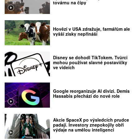
továrnu na čipy
Hovězí v USA zdražuje, farmářům ale
vyšší zisky nepřináší
Disney se dohodl TikTokem. Tvůrci
mohou používat slavné postavičky
ve videích
Google reorganizuje AI divizi. Demis
Hassabis přechází do nové role
Akcie SpaceX po výsledcích prudce
padají. Investory znepokojily obří
výdaje na umělou inteligenci