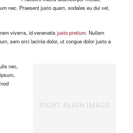
dum nec. Praesent justo quam, sodales eu dui vel,
orem viverra, id venenatis
justo pretium
. Nullam
m, sem orci lacinia dolor, ut congue dolor justo a
ulis nec,
 ipsum,
smod