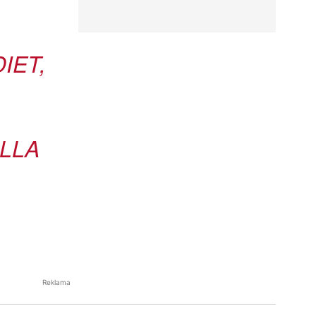
IET,
ULLA
Reklama