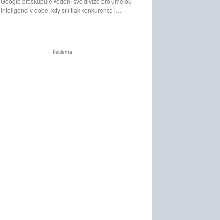
Google přeskupuje vedení své divize pro umělou
inteligenci v době, kdy sílí tlak konkurence i
očekávání investorů. Demis Hassabis předává
každodenní řízení DeepMind a zaměří se na vývoj
pokročilé umělé inteligence i její dopad na
společnost.
Reklama