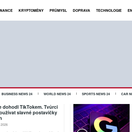
INANCE
KRYPTOMĚNY
PRŮMYSL
DOPRAVA
TECHNOLOGIE
E
BUSINESS NEWS 24
WORLD NEWS 24
SPORTS NEWS 24
CAR N
e dohodl TikTokem. Tvůrci
užívat slavné postavičky
h
. 2026