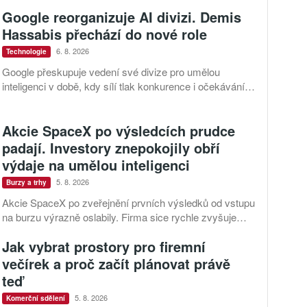
legálně používat vybrané záběry z produkce studia a
Google reorganizuje AI divizi. Demis
sdílet vlastní videa také na platformě Disney Verts.
Hassabis přechází do nové role
6. 8. 2026
Technologie
Google přeskupuje vedení své divize pro umělou
inteligenci v době, kdy sílí tlak konkurence i očekávání
investorů. Demis Hassabis předává každodenní řízení
DeepMind a zaměří se na vývoj pokročilé umělé
Akcie SpaceX po výsledcích prudce
inteligence i její dopad na společnost.
padají. Investory znepokojily obří
výdaje na umělou inteligenci
5. 8. 2026
Burzy a trhy
Akcie SpaceX po zveřejnění prvních výsledků od vstupu
na burzu výrazně oslabily. Firma sice rychle zvyšuje
tržby a tvrdí, že investice do umělé inteligence se vracejí
Jak vybrat prostory pro firemní
mnohem rychleji než dříve, investoři ale dál řeší, zda je
tempo rekordních výdajů dlouhodobě udržitelné.
večírek a proč začít plánovat právě
teď
5. 8. 2026
Komerční sdělení