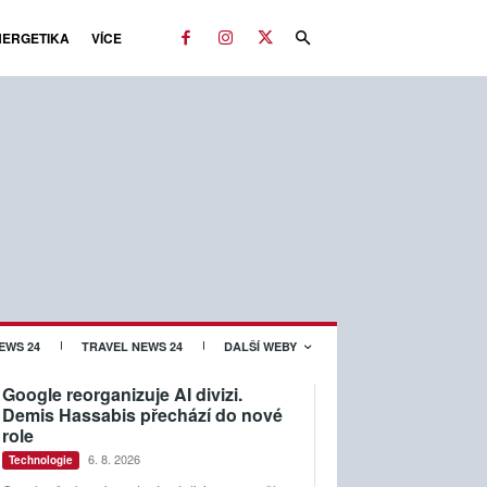
NERGETIKA
VÍCE
EWS 24
TRAVEL NEWS 24
DALŠÍ WEBY
Google reorganizuje AI divizi.
Demis Hassabis přechází do nové
role
6. 8. 2026
Technologie