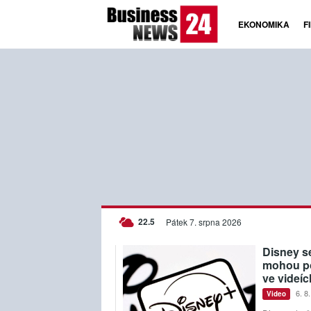
EKONOMIKA
F
C
22.5
Czech
Pátek 7. srpna 2026
Disney s
mohou po
ve videíc
6. 8
Video