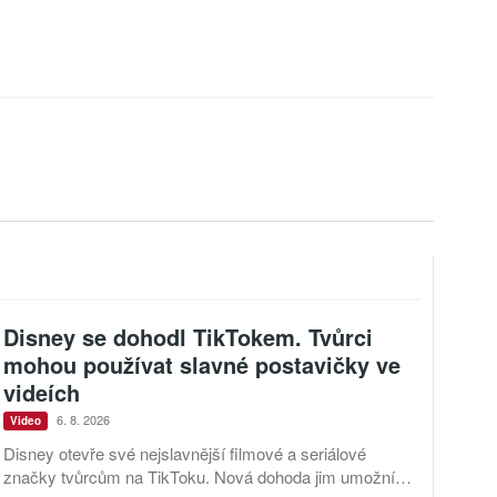
Disney se dohodl TikTokem. Tvůrci
mohou používat slavné postavičky ve
videích
6. 8. 2026
Video
Disney otevře své nejslavnější filmové a seriálové
značky tvůrcům na TikToku. Nová dohoda jim umožní