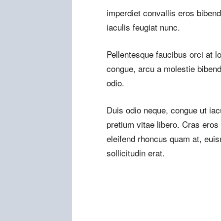
imperdiet convallis eros biben
iaculis feugiat nunc.
Pellentesque faucibus orci at l
congue, arcu a molestie bibendu
odio.
Duis odio neque, congue ut iac
pretium vitae libero. Cras eros
eleifend rhoncus quam at, eui
sollicitudin erat.