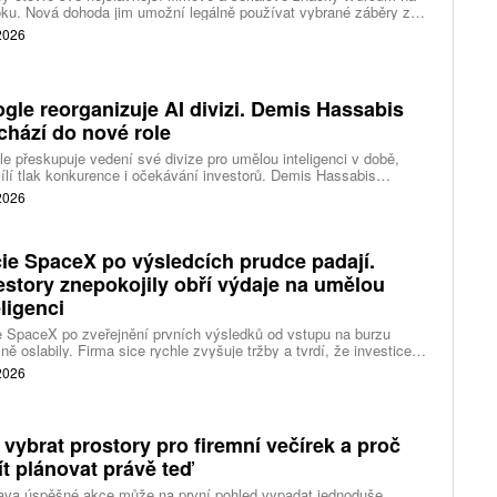
ku. Nová dohoda jim umožní legálně používat vybrané záběry z
kce studia a sdílet vlastní videa také na platformě Disney Verts.
 2026
gle reorganizuje AI divizi. Demis Hassabis
chází do nové role
e přeskupuje vedení své divize pro umělou inteligenci v době,
ílí tlak konkurence i očekávání investorů. Demis Hassabis
vá každodenní řízení DeepMind a zaměří se na vývoj pokročilé
 2026
 inteligence i její dopad na společnost.
ie SpaceX po výsledcích prudce padají.
estory znepokojily obří výdaje na umělou
eligenci
 SpaceX po zveřejnění prvních výsledků od vstupu na burzu
ně oslabily. Firma sice rychle zvyšuje tržby a tvrdí, že investice
ělé inteligence se vracejí mnohem rychleji než dříve, investoři ale
 2026
eší, zda je tempo rekordních výdajů dlouhodobě udržitelné.
 vybrat prostory pro firemní večírek a proč
ít plánovat právě teď
ava úspěšné akce může na první pohled vypadat jednoduše....