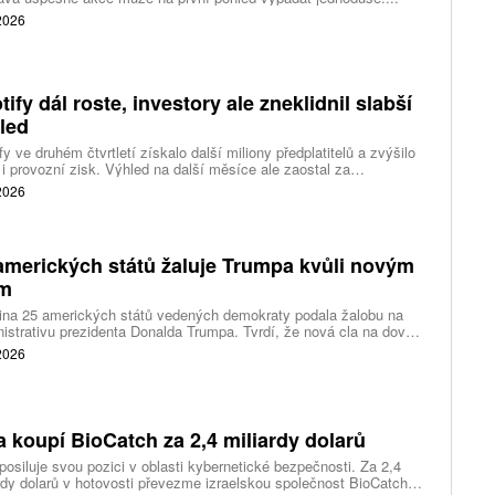
 2026
tify dál roste, investory ale zneklidnil slabší
led
fy ve druhém čtvrtletí získalo další miliony předplatitelů a zvýšilo
 i provozní zisk. Výhled na další měsíce ale zaostal za
váním a ukázal, že další růst bude vyžadovat vyšší výdaje na
 2026
ting, nové služby a umělou inteligenci.
amerických států žaluje Trumpa kvůli novým
ům
ina 25 amerických států vedených demokraty podala žalobu na
istrativu prezidenta Donalda Trumpa. Tvrdí, že nová cla na dovoz
ítek zemí překračují pravomoci prezidenta a obcházejí předchozí
 2026
dnutí amerických soudů.
a koupí BioCatch za 2,4 miliardy dolarů
posiluje svou pozici v oblasti kybernetické bezpečnosti. Za 2,4
rdy dolarů v hotovosti převezme izraelskou společnost BioCatch,