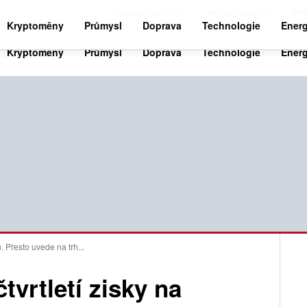
BUSINESS NEWS 24
WORLD NEWS 24
SPO
Kryptoměny
Průmysl
Doprava
Technologie
Energ
u. Přesto uvede na trh...
čtvrtletí zisky na