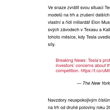
Ve snaze zvrátit svou situaci T
modelů na trh a zrušení dalších
vlastní a řídí miliardář Elon Mu
svých závodech v Texasu a Kalif
tohoto měsíce, kdy Tesla uvedl
síly.
Breaking News: Tesla’s profit
investors’ concerns about 
competition.
https://t.co/u
— The New York
Navzdory neuspokojivým číslů
na trh od druhé poloviny roku 2