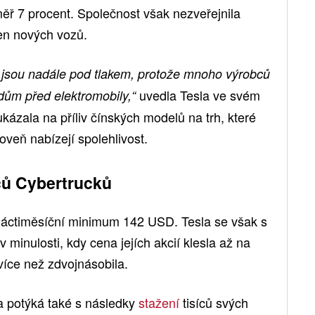
ř 7 procent. Společnost však nezveřejnila
cen nových vozů.
ů jsou nadále pod tlakem, protože mnoho výrobců
uvedla Tesla ve svém
dům před elektromobily,“
kázala na příliv čínských modelů na trh, které
oveň nabízejí spolehlivost.
íců Cybertrucků
tnáctiměsíční minimum 142 USD. Tesla se však s
 minulosti, kdy cena jejích akcií klesla až na
íce než zdvojnásobila.
a potýká také s následky
stažení
tisíců svých