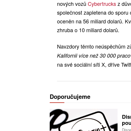
nových vozů
Cybertrucks
z dův
společnost zapletena do sporu 
oceněn na 56 miliard dolarů. Kv
zhruba o 10 miliard dolarů.
Navzdory těmto neúspěchům zů
Kalifornii více než 30 000 praco
na své sociální síti X, dříve Twit
Doporučujeme
Dis
pou
Disne