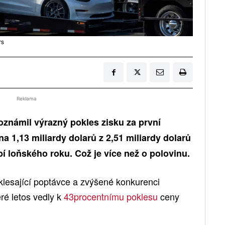
rs
Reklama
oznámil výrazný pokles zisku za první
 na 1,13 miliardy dolarů z 2,51 miliardy dolarů
 loňského roku. Což je více než o polovinu.
 klesající poptávce a zvýšené konkurenci
ré letos vedly k
43procentnímu poklesu
ceny