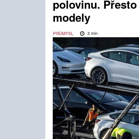
polovinu. Přesto
modely
2
min.
PRŮMYSL