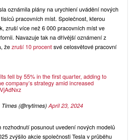
esla oznámila plány na urychlení uvádění nových
 tisíců pracovních míst. Společnost, kterou
sk, zruší více než 6 000 pracovních míst ve
ornii. Navazuje tak na dřívější oznámení z
a, že
zruší 10 procent
své celosvětové pracovní
s fell by 55% in the first quarter, adding to
the company’s strategy amid increased
MIVjAdNxz
 Times (@nytimes)
April 23, 2024
m rozhodnutí posunout uvedení nových modelů
025 zvýšilo akcie společnosti Tesla v průběhu