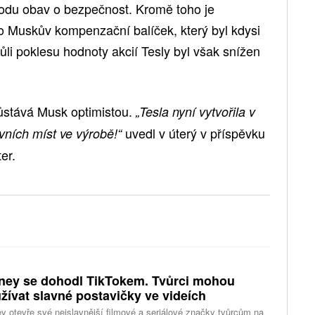
odu obav o bezpečnost. Kromě toho je
o Muskův kompenzační balíček, který byl kdysi
ůli poklesu hodnoty akcií Tesly byl však snížen
stává Musk optimistou.
„Tesla nyní vytvořila v
uvedl v úterý v příspěvku
vních míst ve výrobě!“
ter.
ney se dohodl TikTokem. Tvůrci mohou
žívat slavné postavičky ve videích
y otevře své nejslavnější filmové a seriálové značky tvůrcům na