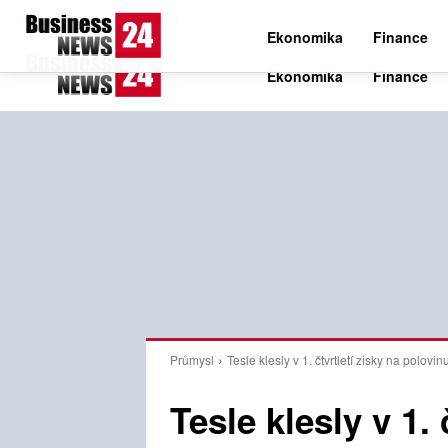
C
21.1
Pátek 7. srpna 2026
Czech
Ekonomika
Finance
Průmysl
Tesle klesly v 1. čtvrtletí zisky na polovin
Tesle klesly v 1. 