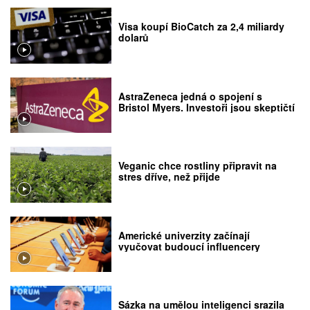
Visa koupí BioCatch za 2,4 miliardy
dolarů
AstraZeneca jedná o spojení s
Bristol Myers. Investoři jsou skeptičtí
Veganic chce rostliny připravit na
stres dříve, než přijde
Americké univerzity začínají
vyučovat budoucí influencery
Sázka na umělou inteligenci srazila