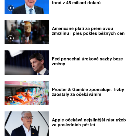
fond z 45 miliard dolarů
Američané platí za prémiovou
zmrzlinu i přes pokles běžných cen
Fed ponechal úrokové sazby beze
změny
Procter & Gamble zpomaluje. Tržby
zaostaly za očekáváním
Apple očekává nejsilnější růst tržeb
za posledních pět let