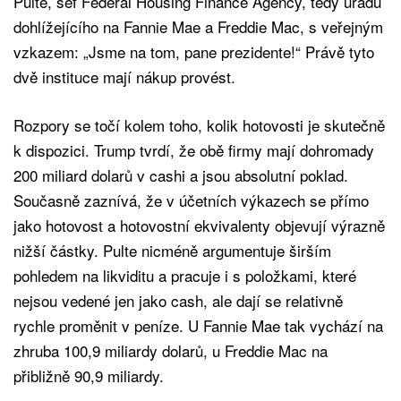
Pulte, šéf Federal Housing Finance Agency, tedy úřadu
dohlížejícího na Fannie Mae a Freddie Mac, s veřejným
vzkazem: „Jsme na tom, pane prezidente!“ Právě tyto
dvě instituce mají nákup provést.
Rozpory se točí kolem toho, kolik hotovosti je skutečně
k dispozici. Trump tvrdí, že obě firmy mají dohromady
200 miliard dolarů v cashi a jsou absolutní poklad.
Současně zaznívá, že v účetních výkazech se přímo
jako hotovost a hotovostní ekvivalenty objevují výrazně
nižší částky. Pulte nicméně argumentuje širším
pohledem na likviditu a pracuje i s položkami, které
nejsou vedené jen jako cash, ale dají se relativně
rychle proměnit v peníze. U Fannie Mae tak vychází na
zhruba 100,9 miliardy dolarů, u Freddie Mac na
přibližně 90,9 miliardy.