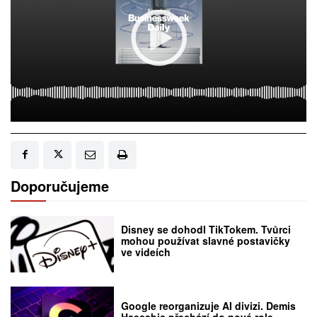
Doporučujeme
Disney se dohodl TikTokem. Tvůrci
mohou používat slavné postavičky
ve videích
Google reorganizuje AI divizi. Demis