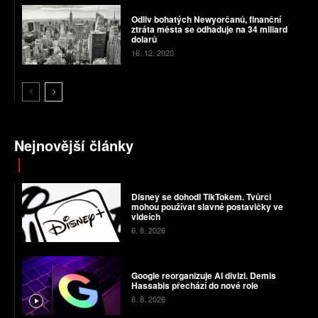
Odliv bohatých Newyorčanů, finanční
ztráta města se odhaduje na 34 miliard
dolarů
16. 12. 2020
Nejnovější články
Disney se dohodl TikTokem. Tvůrci
mohou používat slavné postavičky ve
videích
6. 8. 2026
Google reorganizuje AI divizi. Demis
Hassabis přechází do nové role
6. 8. 2026