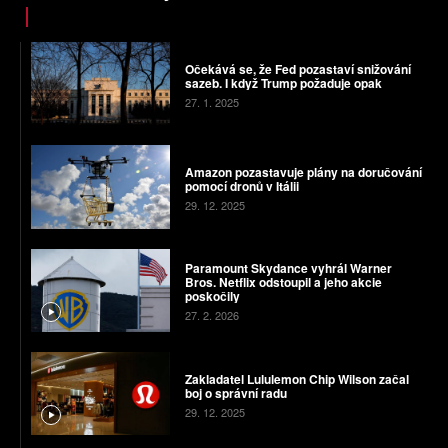
Očekává se, že Fed pozastaví snižování
sazeb. I když Trump požaduje opak
27. 1. 2025
Amazon pozastavuje plány na doručování
pomocí dronů v Itálii
29. 12. 2025
Paramount Skydance vyhrál Warner
Bros. Netflix odstoupil a jeho akcie
poskočily
27. 2. 2026
Zakladatel Lululemon Chip Wilson začal
boj o správní radu
29. 12. 2025