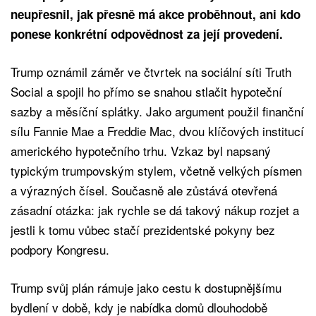
neupřesnil, jak přesně má akce proběhnout, ani kdo
ponese konkrétní odpovědnost za její provedení.
Trump oznámil záměr ve čtvrtek na sociální síti Truth
Social a spojil ho přímo se snahou stlačit hypoteční
sazby a měsíční splátky. Jako argument použil finanční
sílu Fannie Mae a Freddie Mac, dvou klíčových institucí
amerického hypotečního trhu. Vzkaz byl napsaný
typickým trumpovským stylem, včetně velkých písmen
a výrazných čísel. Současně ale zůstává otevřená
zásadní otázka: jak rychle se dá takový nákup rozjet a
jestli k tomu vůbec stačí prezidentské pokyny bez
podpory Kongresu.
Trump svůj plán rámuje jako cestu k dostupnějšímu
bydlení v době, kdy je nabídka domů dlouhodobě