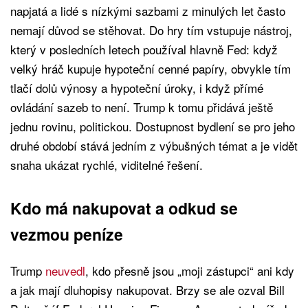
napjatá a lidé s nízkými sazbami z minulých let často
nemají důvod se stěhovat. Do hry tím vstupuje nástroj,
který v posledních letech používal hlavně Fed: když
velký hráč kupuje hypoteční cenné papíry, obvykle tím
tlačí dolů výnosy a hypoteční úroky, i když přímé
ovládání sazeb to není. Trump k tomu přidává ještě
jednu rovinu, politickou. Dostupnost bydlení se pro jeho
druhé období stává jedním z výbušných témat a je vidět
snaha ukázat rychlé, viditelné řešení.
Kdo má nakupovat a odkud se
vezmou peníze
Trump
neuvedl
, kdo přesně jsou „moji zástupci“ ani kdy
a jak mají dluhopisy nakupovat. Brzy se ale ozval Bill