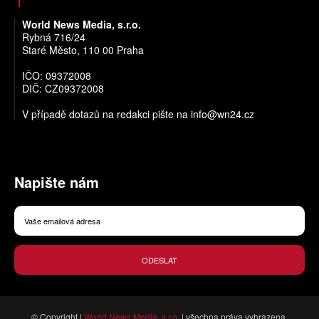
World News Media, s.r.o.
Rybná 716/24
Staré Město, 110 00 Praha
IČO: 09372008
DIČ: CZ09372008
V případě dotazů na redakci pište na
info@wn24.cz
Napište nám
ODESLAT
© Copyright |
World News Media, s.r.o.
| všechna práva vyhrazena.