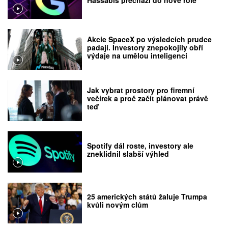
Hassabis přechází do nové role
Akcie SpaceX po výsledcích prudce
padají. Investory znepokojily obří
výdaje na umělou inteligenci
Jak vybrat prostory pro firemní
večírek a proč začít plánovat právě
teď
Spotify dál roste, investory ale
zneklidnil slabší výhled
25 amerických států žaluje Trumpa
kvůli novým clům