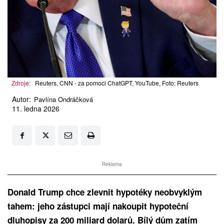
Zdroje:
Reuters, CNN - za pomoci ChatGPT, YouTube, Foto: Reuters
Autor:
Pavlína Ondráčková
11. ledna 2026
Reklama
Donald Trump chce zlevnit hypotéky neobvyklým
tahem: jeho zástupci mají nakoupit hypoteční
dluhopisy za 200 miliard dolarů. Bílý dům zatím