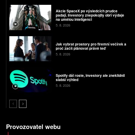
Akcie SpaceX po výsledcích prudce
padají. Investory znepokojily obří výdaje
na umělou inteligenci
5. 8. 2026
Jak vybrat prostory pro firemní večírek a
proč začít plánovat právě teď
5. 8. 2026
Spotify dál roste, investory ale zneklidnil
slabší výhled
5. 8. 2026
Provozovatel webu