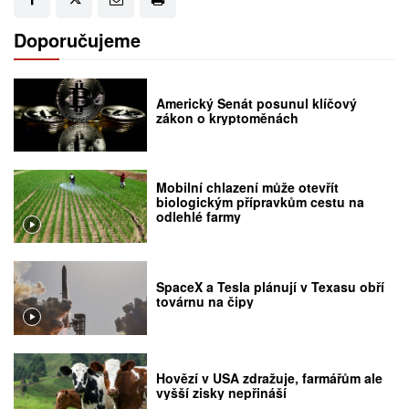
Doporučujeme
Americký Senát posunul klíčový
zákon o kryptoměnách
Mobilní chlazení může otevřít
biologickým přípravkům cestu na
odlehlé farmy
SpaceX a Tesla plánují v Texasu obří
továrnu na čipy
Hovězí v USA zdražuje, farmářům ale
vyšší zisky nepřináší