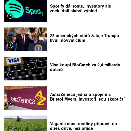
Spotify dál roste, investory ale
zneklidnil slabší výhled
25 amerických států žaluje Trumpa
kvůli novým clům
Visa koupí BioCatch za 2,4 miliardy
dolarů
AstraZeneca jedná o spojení s
Bristol Myers. Investoři jsou skeptičtí
Veganic chce rostliny připravit na
stres dříve, než přijde