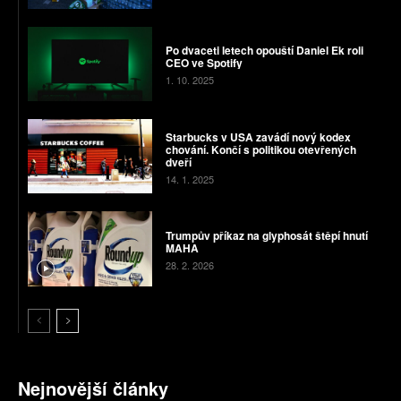
Po dvaceti letech opouští Daniel Ek roli
CEO ve Spotify
1. 10. 2025
Starbucks v USA zavádí nový kodex
chování. Končí s politikou otevřených
dveří
14. 1. 2025
Trumpův příkaz na glyphosát štěpí hnutí
MAHA
28. 2. 2026
Nejnovější články