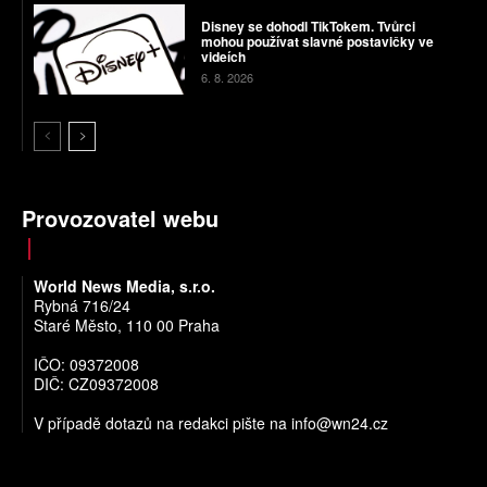
Disney se dohodl TikTokem. Tvůrci
mohou používat slavné postavičky ve
videích
6. 8. 2026
Provozovatel webu
World News Media, s.r.o.
Rybná 716/24
Staré Město, 110 00 Praha
IČO: 09372008
DIČ: CZ09372008
V případě dotazů na redakci pište na
info@wn24.cz