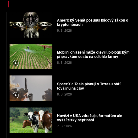
Americký Senát posunul klíčový zákon o
kryptoměnách
9. 8. 2026
Mobilní chlazení může otevřít biologickým
přípravkům cestu na odlehlé farmy
8. 8. 2026
SpaceX a Tesla plánují v Texasu obří
továrnu na čipy
8. 8. 2026
Hovězí v USA zdražuje, farmářům ale
vyšší zisky nepřináší
7. 8. 2026