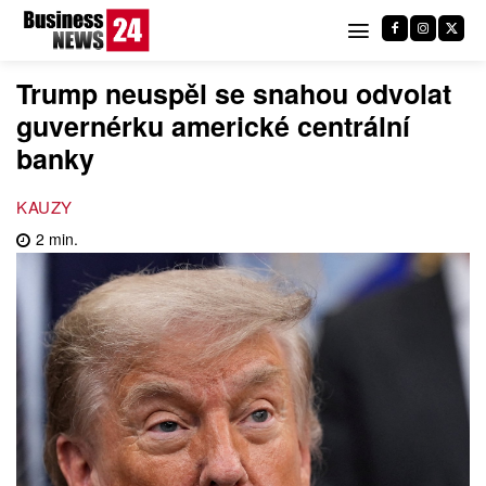
Trump neuspěl se snahou odvolat
guvernérku americké centrální
banky
KAUZY
2
min.