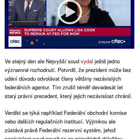
Ve stejný den ale Nejvyšší soud
vydal
ještě jedno
významné rozhodnutí. Potvrdil, že prezident může bez
udání důvodu odvolávat členy většiny nezávislých
federálních agentur. Tím zrušil téměř devadesát let
starý právní precedent, který jejich nezávislost chránil.
Verdikt se týká například Federální obchodní komise
nebo dalších regulačních institucí. Výjimkou ale
zůstává právě Federální rezervní systém, jehož
nezávislost soud považuje za mimořádně důležitou.