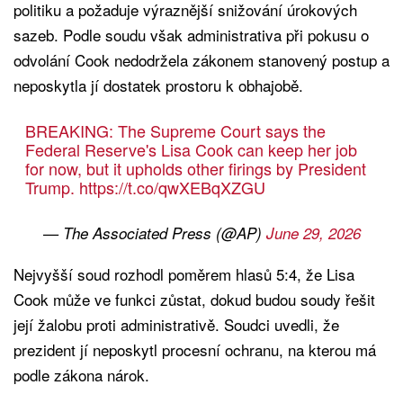
politiku a požaduje výraznější snižování úrokových
sazeb. Podle soudu však administrativa při pokusu o
odvolání Cook nedodržela zákonem stanovený postup a
neposkytla jí dostatek prostoru k obhajobě.
BREAKING: The Supreme Court says the
Federal Reserve's Lisa Cook can keep her job
for now, but it upholds other firings by President
Trump.
https://t.co/qwXEBqXZGU
— The Associated Press (@AP)
June 29, 2026
Nejvyšší soud rozhodl poměrem hlasů 5:4, že Lisa
Cook může ve funkci zůstat, dokud budou soudy řešit
její žalobu proti administrativě. Soudci uvedli, že
prezident jí neposkytl procesní ochranu, na kterou má
podle zákona nárok.