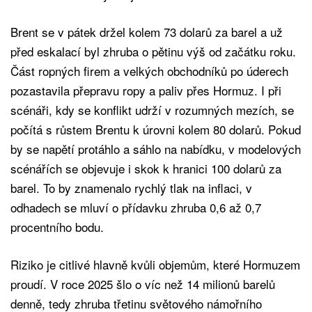
Brent se v pátek držel kolem 73 dolarů za barel a už
před eskalací byl zhruba o pětinu výš od začátku roku.
Část ropných firem a velkých obchodníků po úderech
pozastavila přepravu ropy a paliv přes Hormuz. I při
scénáři, kdy se konflikt udrží v rozumných mezích, se
počítá s růstem Brentu k úrovni kolem 80 dolarů. Pokud
by se napětí protáhlo a sáhlo na nabídku, v modelových
scénářích se objevuje i skok k hranici 100 dolarů za
barel. To by znamenalo rychlý tlak na inflaci, v
odhadech se mluví o přídavku zhruba 0,6 až 0,7
procentního bodu.
Riziko je citlivé hlavně kvůli objemům, které Hormuzem
proudí. V roce 2025 šlo o víc než 14 milionů barelů
denně, tedy zhruba třetinu světového námořního