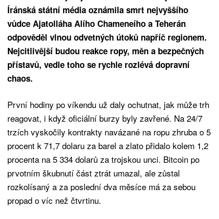
Íránská státní média oznámila smrt nejvyššího
vůdce Ajatolláha Alího Chameneího a Teherán
odpověděl vlnou odvetných útoků napříč regionem.
Nejcitlivější budou reakce ropy, měn a bezpečných
přístavů, vedle toho se rychle rozlévá dopravní
chaos.
První hodiny po víkendu už daly ochutnat, jak může trh
reagovat, i když oficiální burzy byly zavřené. Na 24/7
trzích vyskočily kontrakty navázané na ropu zhruba o 5
procent k 71,7 dolaru za barel a zlato přidalo kolem 1,2
procenta na 5 334 dolarů za trojskou unci. Bitcoin po
prvotním škubnutí část ztrát umazal, ale zůstal
rozkolísaný a za poslední dva měsíce má za sebou
propad o víc než čtvrtinu.