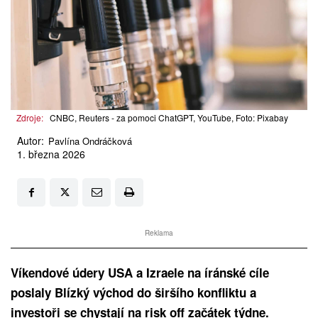
Zdroje:
CNBC, Reuters - za pomoci ChatGPT, YouTube, Foto: Pixabay
Autor:
Pavlína Ondráčková
1. března 2026
Reklama
Víkendové údery USA a Izraele na íránské cíle
poslaly Blízký východ do širšího konfliktu a
investoři se chystají na risk off začátek týdne.