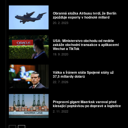
Obranná složka Airbusu tvrdí, že Berlín
zpožďuje exporty v hodnotě miliard
20. 2. 2023
USA: Ministerstvo obchodu od neděle
zakáže obchodní transakce s aplikacemi
Wechat a TikTok
19. 9. 2020
Válka s Íránem stála Spojené státy už
37,5 miliardy dolarů
22. 7. 2026
Přepravní gigant Maerksk varoval před
klesající poptávkou po dopravě a logistice
2. 11. 2022