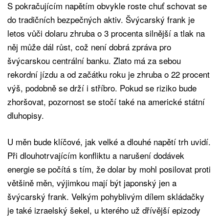
S pokračujícím napětím obvykle roste chuť schovat se
do tradičních bezpečných aktiv. Švýcarský frank je
letos vůči dolaru zhruba o 3 procenta silnější a tlak na
něj může dál růst, což není dobrá zpráva pro
švýcarskou centrální banku. Zlato má za sebou
rekordní jízdu a od začátku roku je zhruba o 22 procent
výš, podobně se drží i stříbro. Pokud se riziko bude
zhoršovat, pozornost se stočí také na americké státní
dluhopisy.
U měn bude klíčové, jak velké a dlouhé napětí trh uvidí.
Při dlouhotrvajícím konfliktu a narušení dodávek
energie se počítá s tím, že dolar by mohl posilovat proti
většině měn, výjimkou mají být japonský jen a
švýcarský frank. Velkým pohyblivým dílem skládačky
je také izraelský šekel, u kterého už dřívější epizody