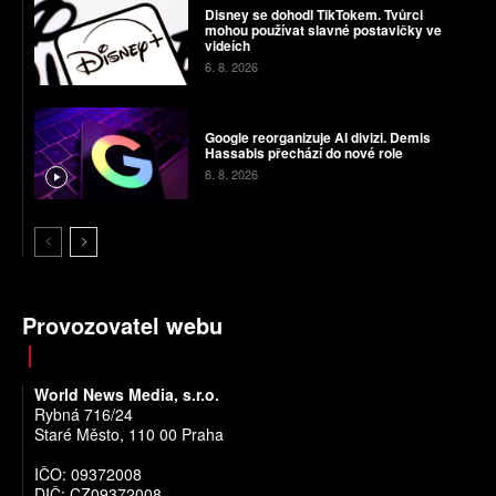
Disney se dohodl TikTokem. Tvůrci
mohou používat slavné postavičky ve
videích
6. 8. 2026
Google reorganizuje AI divizi. Demis
Hassabis přechází do nové role
6. 8. 2026
Provozovatel webu
World News Media, s.r.o.
Rybná 716/24
Staré Město, 110 00 Praha
IČO: 09372008
DIČ: CZ09372008