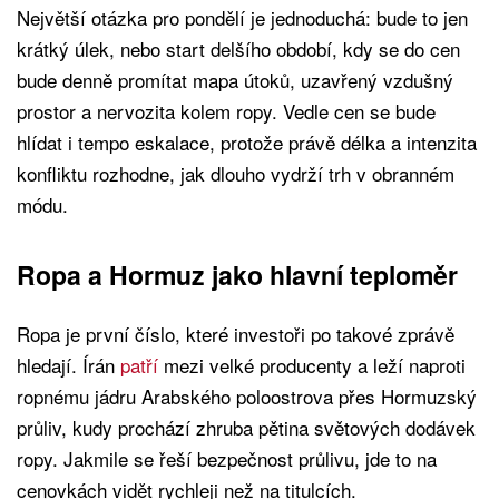
Největší otázka pro pondělí je jednoduchá: bude to jen
krátký úlek, nebo start delšího období, kdy se do cen
bude denně promítat mapa útoků, uzavřený vzdušný
prostor a nervozita kolem ropy. Vedle cen se bude
hlídat i tempo eskalace, protože právě délka a intenzita
konfliktu rozhodne, jak dlouho vydrží trh v obranném
módu.
Ropa a Hormuz jako hlavní teploměr
Ropa je první číslo, které investoři po takové zprávě
hledají. Írán
patří
mezi velké producenty a leží naproti
ropnému jádru Arabského poloostrova přes Hormuzský
průliv, kudy prochází zhruba pětina světových dodávek
ropy. Jakmile se řeší bezpečnost průlivu, jde to na
cenovkách vidět rychleji než na titulcích.