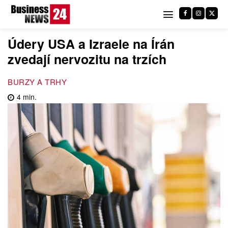
Údery USA a Izraele na Írán
zvedají nervozitu na trzích
BURZY A TRHY
4
min.