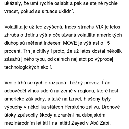
ukázaly, že umí rychle oslabit a pak se stejně rychle
vracet, pokud se situace uklidní.
Volatilita je už teď zvýšená. Index strachu VIX je letos
zhruba o třetinu výš a očekávaná volatilita amerických
dluhopisů měřená indexem MOVE je výš asi o 15
procent. Trh je citlivý i proto, že už letos dostal několik
zásahů jiného typu, od celních nejistot po výprodej
technologických akcií.
Vedle trhů se rychle rozpadá i běžný provoz. Írán
odpověděl vlnou úderů na země v regionu, které hostí
americké základny, a také na Izrael, hlášeny byly
výbuchy v několika státech Perského zálivu. Dronové
útoky způsobily škody a zranění na dubajském
mezinárodním letišti i na letišti Zayed v Abú Zabí.