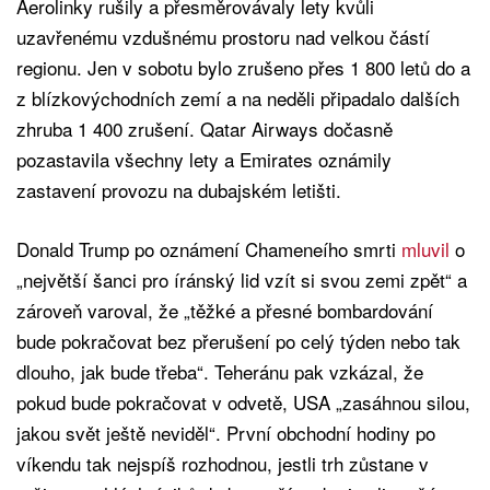
Aerolinky rušily a přesměrovávaly lety kvůli
uzavřenému vzdušnému prostoru nad velkou částí
regionu. Jen v sobotu bylo zrušeno přes 1 800 letů do a
z blízkovýchodních zemí a na neděli připadalo dalších
zhruba 1 400 zrušení. Qatar Airways dočasně
pozastavila všechny lety a Emirates oznámily
zastavení provozu na dubajském letišti.
Donald Trump po oznámení Chameneího smrti
mluvil
o
„největší šanci pro íránský lid vzít si svou zemi zpět“ a
zároveň varoval, že „těžké a přesné bombardování
bude pokračovat bez přerušení po celý týden nebo tak
dlouho, jak bude třeba“. Teheránu pak vzkázal, že
pokud bude pokračovat v odvetě, USA „zasáhnou silou,
jakou svět ještě neviděl“. První obchodní hodiny po
víkendu tak nejspíš rozhodnou, jestli trh zůstane v