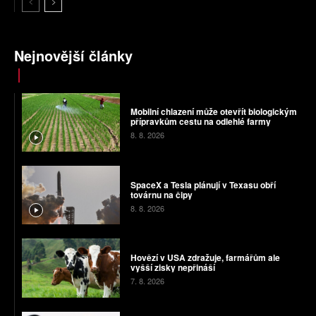
Nejnovější články
Mobilní chlazení může otevřít biologickým
přípravkům cestu na odlehlé farmy
8. 8. 2026
SpaceX a Tesla plánují v Texasu obří
továrnu na čipy
8. 8. 2026
Hovězí v USA zdražuje, farmářům ale
vyšší zisky nepřináší
7. 8. 2026