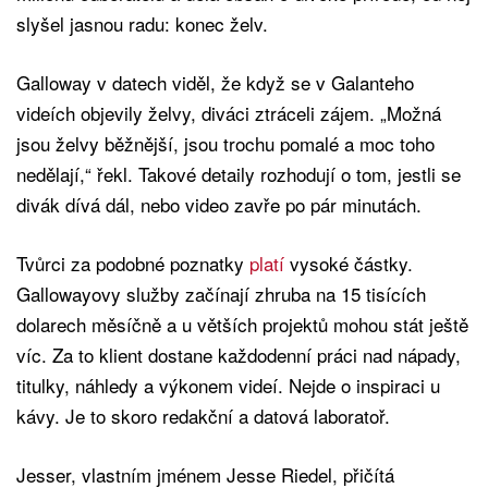
slyšel jasnou radu: konec želv.
Galloway v datech viděl, že když se v Galanteho
videích objevily želvy, diváci ztráceli zájem. „Možná
jsou želvy běžnější, jsou trochu pomalé a moc toho
nedělají,“ řekl. Takové detaily rozhodují o tom, jestli se
divák dívá dál, nebo video zavře po pár minutách.
Tvůrci za podobné poznatky
platí
vysoké částky.
Gallowayovy služby začínají zhruba na 15 tisících
dolarech měsíčně a u větších projektů mohou stát ještě
víc. Za to klient dostane každodenní práci nad nápady,
titulky, náhledy a výkonem videí. Nejde o inspiraci u
kávy. Je to skoro redakční a datová laboratoř.
Jesser, vlastním jménem Jesse Riedel, přičítá