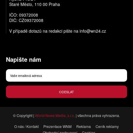
Staré Město, 110 00 Praha
IČO: 09372008
DIČ: CZ09372008
V případě dotazů na redakci pište na
info@wn24.cz
Napište nám
ODESLAT
© Copyright |
World News Media, s.r.o.
| všechna práva vyhrazena.
O nás / Kontakt
Prezentace WNM
Reklama
Ceník reklamy
Obchodní zastoupení
Cookies