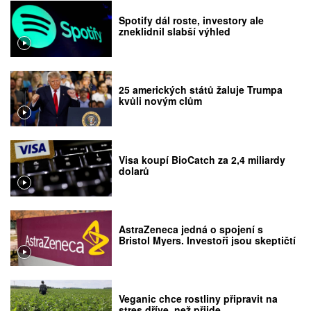
Spotify dál roste, investory ale
zneklidnil slabší výhled
25 amerických států žaluje Trumpa
kvůli novým clům
Visa koupí BioCatch za 2,4 miliardy
dolarů
AstraZeneca jedná o spojení s
Bristol Myers. Investoři jsou skeptičtí
Veganic chce rostliny připravit na
stres dříve, než přijde