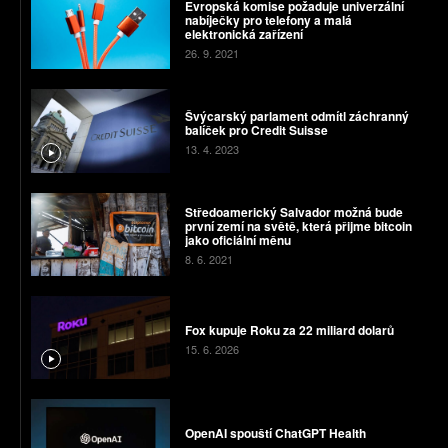
Evropská komise požaduje univerzální
nabíječky pro telefony a malá
elektronická zařízení
26. 9. 2021
Švýcarský parlament odmítl záchranný
balíček pro Credit Suisse
13. 4. 2023
Středoamerický Salvador možná bude
první zemí na světě, která přijme bitcoin
jako oficiální měnu
8. 6. 2021
Fox kupuje Roku za 22 miliard dolarů
15. 6. 2026
OpenAI spouští ChatGPT Health