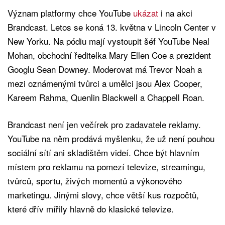
Význam platformy chce YouTube
ukázat
i na akci
Brandcast. Letos se koná 13. května v Lincoln Center v
New Yorku. Na pódiu mají vystoupit šéf YouTube Neal
Mohan, obchodní ředitelka Mary Ellen Coe a prezident
Googlu Sean Downey. Moderovat má Trevor Noah a
mezi oznámenými tvůrci a umělci jsou Alex Cooper,
Kareem Rahma, Quenlin Blackwell a Chappell Roan.
Brandcast není jen večírek pro zadavatele reklamy.
YouTube na něm prodává myšlenku, že už není pouhou
sociální sítí ani skladištěm videí. Chce být hlavním
místem pro reklamu na pomezí televize, streamingu,
tvůrců, sportu, živých momentů a výkonového
marketingu. Jinými slovy, chce větší kus rozpočtů,
které dřív mířily hlavně do klasické televize.