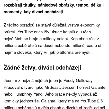
rozebírají titulky, náhledové obrázky, tempo, délku i
momenty, kdy diváci odcházejí.
Z těchto poradců se stává důležitá vrstva ekonomiky
tvůrců. YouTube dnes živí tisíce kanálů a u těch
největších se hraje o miliony dolarů. Kdo chce růst z
milionu odběratelů na deset nebo sto milionů, často si
najímá člověka, který ví, jak platforma přemýšlí.
Žádné želvy, diváci odcházejí
Jedním z nejznámějších jmen je Paddy Galloway.
Pracoval s tvůrci jako MrBeast, Jesser, Forrest Galante
nebo Humphrey Yang. Jeho práce někdy vypadá až
komicky jednoduše. Galante, který má na YouTube 2,5
milionu odběratelů a dělá obsah o divoké přírodě, od něj