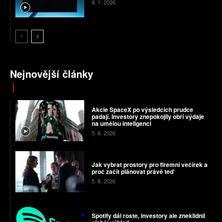
8. 1. 2026
Nejnovější články
Akcie SpaceX po výsledcích prudce
padají. Investory znepokojily obří výdaje
na umělou inteligenci
5. 8. 2026
Jak vybrat prostory pro firemní večírek a
proč začít plánovat právě teď
5. 8. 2026
Spotify dál roste, investory ale zneklidnil