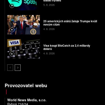
slabší výhled
5. 8. 2026
25 amerických států žaluje Trumpa kvůli
novým clům
4. 8. 2026
Visa koupí BioCatch za 2,4 miliardy
dolarů
4. 8. 2026
Provozovatel webu
World News Media, s.r.o.
Rybná 716/24