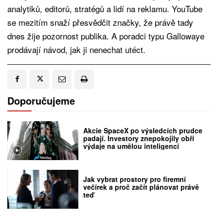
analytiků, editorů, stratégů a lidí na reklamu. YouTube
se mezitím snaží přesvědčit značky, že právě tady
dnes žije pozornost publika. A poradci typu Gallowaye
prodávají návod, jak ji nenechat utéct.
Doporučujeme
Akcie SpaceX po výsledcích prudce
padají. Investory znepokojily obří
výdaje na umělou inteligenci
Jak vybrat prostory pro firemní
večírek a proč začít plánovat právě
teď