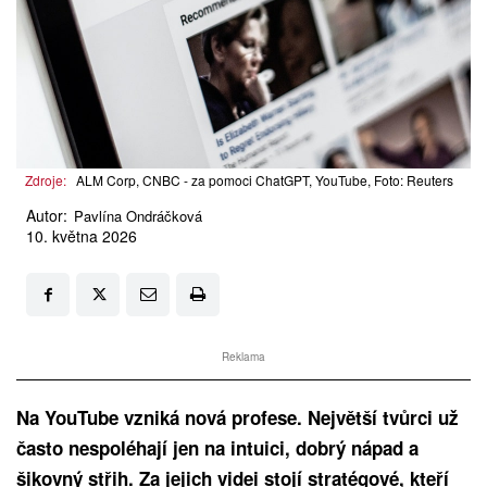
Zdroje:
ALM Corp, CNBC - za pomoci ChatGPT, YouTube, Foto: Reuters
Autor:
Pavlína Ondráčková
10. května 2026
Reklama
Na YouTube vzniká nová profese. Největší tvůrci už
často nespoléhají jen na intuici, dobrý nápad a
šikovný střih. Za jejich videi stojí stratégové, kteří