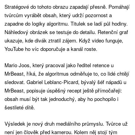
Stratégové do tohoto obrazu zapadají přesně. Pomáhají
tvůrcům vyrábět obsah, který udrží pozornost a
zapadne do logiky algoritmu. Titulek se ladí půl hodiny.
Náhledový obrázek se testuje do detailu. Retenční graf
ukazuje, kde divák ztratil zájem. Když video funguje,
YouTube ho víc doporučuje a kanál roste.
Mario Joos, který pracoval jako ředitel retence u
MrBeast, říká, že algoritmus odměňuje to, co lidé chtějí
sledovat. Gabriel Leblanc-Picard, bývalý šéf nápadů u
MrBeast, popisuje úspěšný recept ještě přímočařeji:
obsah musí být tak jednoduchý, aby ho pochopilo i
šestileté dítě.
Výsledek je nový druh mediálního průmyslu. Tvůrce už
není jen člověk před kamerou. Kolem něj stojí tým