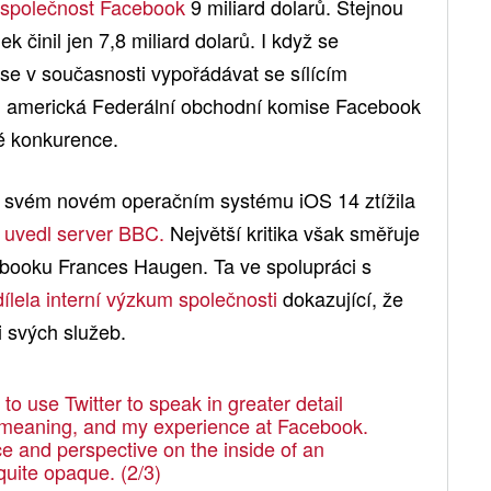
společnost Facebook
9 miliard dolarů. Stejnou
k činil jen 7,8 miliard dolarů. I když se
 se v současnosti vypořádávat se sílícím
d americká Federální obchodní komise Facebook
é konkurence.
e svém novém operačním systému iOS 14 ztížila
o uvedl server BBC.
Největší kritika však směřuje
ooku Frances Haugen. Ta ve spolupráci s
dílela interní výzkum společnosti
dokazující, že
i svých služeb.
 to use Twitter to speak in greater detail
 meaning, and my experience at Facebook.
e and perspective on the inside of an
quite opaque. (2/3)