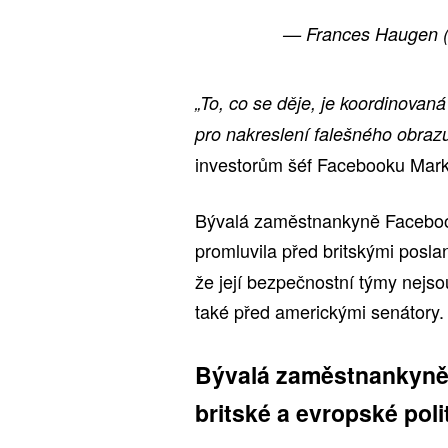
— Frances Haugen
„To, co se děje, je koordinovan
pro nakreslení falešného obrazu
investorům šéf Facebooku Mark
Bývalá zaměstnankyně Faceboo
promluvila před britskými posla
že její bezpečnostní týmy nejs
také před americkými senátory.
Bývalá zaměstnankyně
britské a evropské poli