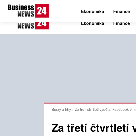
C
29.3
Čtvrtek 6. srpna 2026
Czech
Ekonomika
Finance
Burzy a trhy
Za třetí čtvrtletí vydělal Facebook 9 mi
Za třetí čtvrtlet