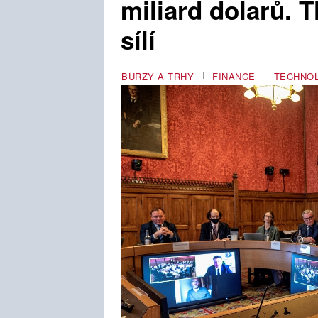
miliard dolarů. T
sílí
BURZY A TRHY
FINANCE
TECHNO