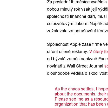
Za poslední tři měsíce vydělala
dobou minulý rok však její výděle
společnosti finančně daří, musí
celosvětovým tlakem. Napříkla
zažalovala za porušování férov
Společnost Apple zase firmě v
šíření cílené reklamy.
V úterý t
od bývalé zaměstnankyně Faceb
novináři z Wall Street Journal
s
dlouhodobě věděla o škodlivost
As the chaos settles, I hope
about the documents, their
Please see me as a resourc
organization that has been 