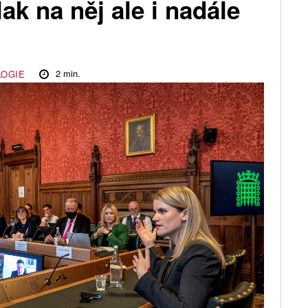
lak na něj ale i nadále
2
min.
LOGIE