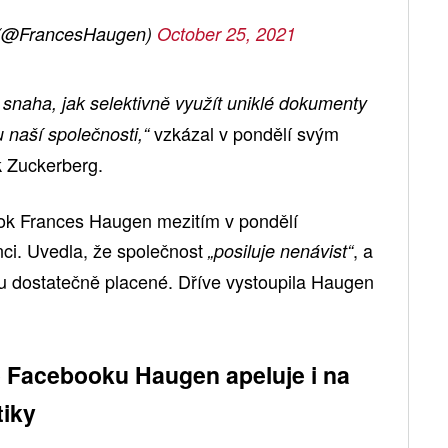
 (@FrancesHaugen)
October 25, 2021
á snaha, jak selektivně využít uniklé dokumenty
vzkázal v pondělí svým
 naší společnosti,“
 Zuckerberg.
k Frances Haugen mezitím v pondělí
nci. Uvedla, že společnost
, a
„posiluje nenávist“
ou dostatečně placené. Dříve vystoupila Haugen
 Facebooku Haugen apeluje i na
tiky