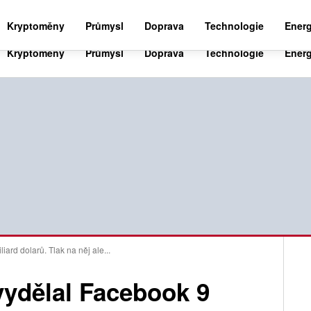
BUSINESS NEWS 24
WORLD NEWS 24
SPO
Kryptoměny
Průmysl
Doprava
Technologie
Energ
liard dolarů. Tlak na něj ale...
í vydělal Facebook 9