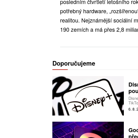
posledním čtvrtletí letošního r
potřebný hardware, „rozšířenou“ 
realitou. Nejznámější sociální
190 zemích a má přes 2,8 milia
Doporučujeme
Dis
pou
Disne
TikTo
produ
6. 8.
Goo
pře