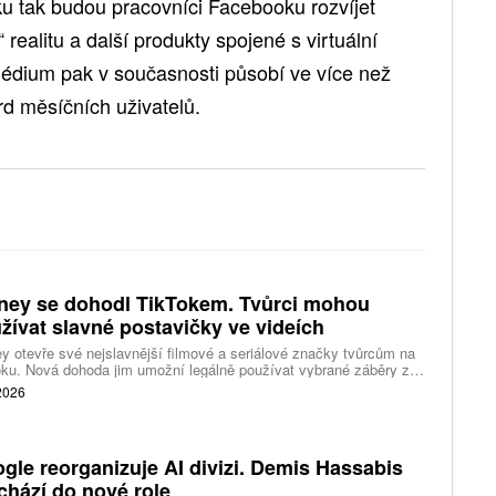
oku tak budou pracovníci Facebooku rozvíjet
realitu a další produkty spojené s virtuální
 médium pak v současnosti působí ve více než
rd měsíčních uživatelů.
ney se dohodl TikTokem. Tvůrci mohou
žívat slavné postavičky ve videích
y otevře své nejslavnější filmové a seriálové značky tvůrcům na
ku. Nová dohoda jim umožní legálně používat vybrané záběry z
kce studia a sdílet vlastní videa také na platformě Disney Verts.
 2026
gle reorganizuje AI divizi. Demis Hassabis
chází do nové role