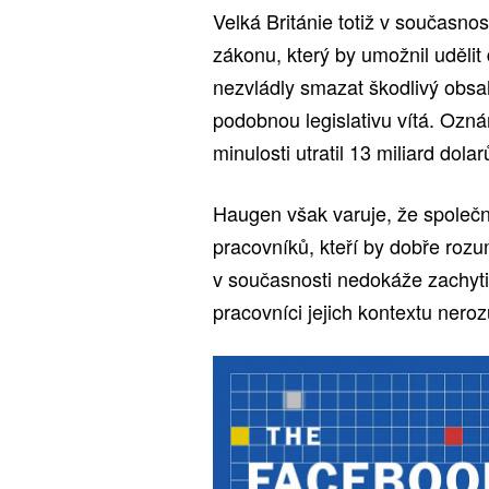
Velká Británie totiž v současno
zákonu, který by umožnil udělit
nezvládly smazat škodlivý obs
podobnou legislativu vítá. Ozn
minulosti utratil 13 miliard dolar
Haugen však varuje, že společn
pracovníků, kteří by dobře roz
v současnosti nedokáže zachytit
pracovníci jejich kontextu nero