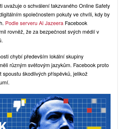
sti uvažuje o schválení takzvaného Online Safety
 digitálním společnostem pokuty ve chvíli, kdy by
ah.
Podle serveru Al Jazeera
Facebook
ámil rovněž, že za bezpečnost svých médií v
ů.
osti chybí především lokální skupiny
uměli různým světovým jazykům. Facebook proto
 spoustu škodlivých příspěvků, jelikož
zumí.