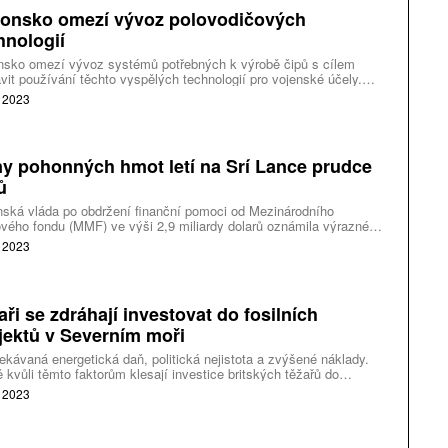
onsko omezí vývoz polovodičových
hnologií
nsko omezí vývoz systémů potřebných k výrobě čipů s cílem
vit používání těchto vyspělých technologií pro vojenské účely.
 Čínu v prohlášení nezmínilo. Následuje však kroky USA a
. 2023
emska, jejichž cílem je brzdit vojenské ambice Pekingu.
y pohonných hmot letí na Srí Lance prudce
ů
nská vláda po obdržení finanční pomoci od Mezinárodního
ého fondu (MMF) ve výši 2,9 miliardy dolarů oznámila výrazné
ní cen pohonných hmot. Právě vysoké ceny a nedostatek paliva,
. 2023
a potravin vedl minulý rok k masivním protestům, které skočily
utím tamní vlády.
aři se zdráhají investovat do fosilních
jektů v Severním moři
kávaná energetická daň, politická nejistota a zvýšené náklady.
 kvůli těmto faktorům klesají investice britských těžařů do
ních projektů v Severním moři. Zvyšují se tak rizika, že Británie
. 2023
áhne energetické soběstačnosti a stane se závislou na dovozu.