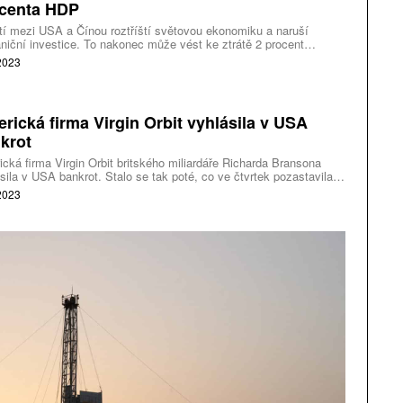
centa HDP
í mezi USA a Čínou roztříští světovou ekonomiku a naruší
niční investice. To nakonec může vést ke ztrátě 2 procent
vého hrubého produktu (HDP). Ve středeční zprávě před tím
 2023
val Mezinárodní měnový fond (MMF).
rická firma Virgin Orbit vyhlásila v USA
krot
cká firma Virgin Orbit britského miliardáře Richarda Bransona
sila v USA bankrot. Stalo se tak poté, co ve čtvrtek pozastavila
provoz a propustila většinu zaměstnanců. Společnosti se
 2023
ařilo najít žádného investora, který by zajistil její další
cování.