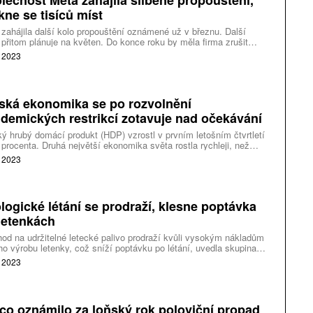
lečnost Meta zahájila slíbené propouštění,
kne se tisíců míst
zahájila další kolo propouštění oznámené už v březnu. Další
 přitom plánuje na květen. Do konce roku by měla firma zrušit
ných 10 000 pracovních míst v různých specializacích. V loňském
. 2023
přitom propustil Mark Zuckerberg 13 procent personálu.
ská ekonomika se po rozvolnění
demických restrikcí zotavuje nad očekávání
ý hrubý domácí produkt (HDP) vzrostl v prvním letošním čtvrtletí
 procenta. Druhá největší ekonomika světa rostla rychleji, než
tici očekávali díky loňskému zrušení pandemických restrikcí. To
. 2023
 k oživení spotřeby domácností a průmyslu.
logické létání se prodraží, klesne poptávka
letenkách
od na udržitelné letecké palivo prodraží kvůli vysokým nákladům
ho výrobu letenky, což sníží poptávku po létání, uvedla skupina
držitelnost zastupující britský letecký průmysl. Spojené království
. 2023
dosáhnout nulových emisí v leteckém průmyslu do roku 2050.
co oznámilo za loňský rok poloviční propad