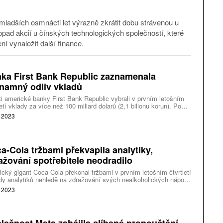
 mladších osmnácti let výrazně zkrátit dobu strávenou u
ropad akcií u čínských technologických společností, které
 vynaložit další finance.
ka First Bank Republic zaznamenala
namný odliv vkladů
ti americké banky First Bank Republic vybrali v prvním letošním
letí vklady za více než 100 miliard dolarů (2,1 bilionu korun). Po
 oznámení oslabily její akcie o více než 20 procent. Regionální
. 2023
 se dostala do problémů po krachu dvou amerických velkých
Silicon Valley Bank (SVB) a Signature Bank.
a-Cola tržbami překvapila analytiky,
ažování spotřebitele neodradilo
cký gigant Coca-Cola překonal tržbami v prvním letošním čtvrtletí
y analytiků nehledě na zdražování svých nealkoholických nápojů.
ečnost totiž kromě PepsiCo nemá v tomto odvětví téměř žádnou
. 2023
renci, díky čemuž nepociťuje takový tlak ze strany spotřebitelů.