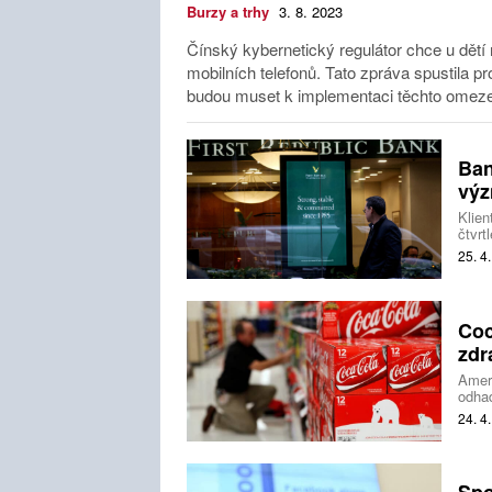
Burzy a trhy
3. 8. 2023
Čínský kybernetický regulátor chce u dětí
mobilních telefonů. Tato zpráva spustila p
budou muset k implementaci těchto omezení
Ban
výz
Klien
čtvrt
tomto
25. 4
banka
bank 
Coc
zdr
Ameri
odhad
Spol
24. 4
konku