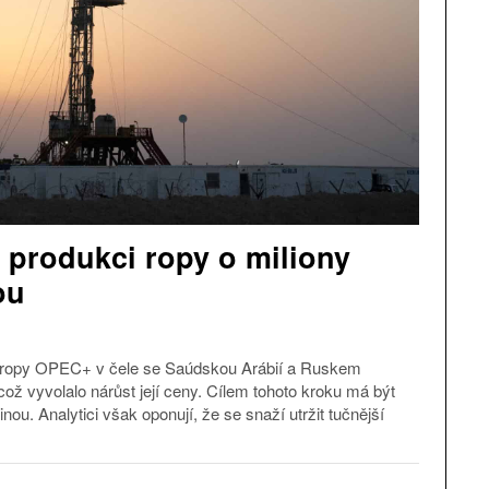
 produkci ropy o miliony
ou
ů ropy OPEC+ v čele se Saúdskou Arábií a Ruskem
ož vyvolalo nárůst její ceny. Cílem tohoto kroku má být
vinou. Analytici však oponují, že se snaží utržit tučnější