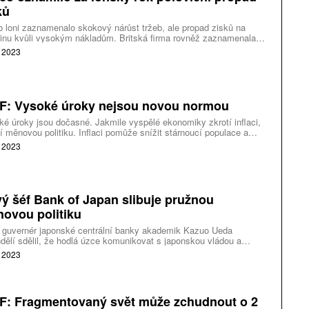
ků
 loni zaznamenalo skokový nárůst tržeb, ale propad zisků na
inu kvůli vysokým nákladům. Britská firma rovněž zaznamenala
 objemy nákupů. Zákazníci se totiž po pandemii častěji stravovali
. 2023
tauracích a ceny potravin pak rostly kvůli válce na Ukrajině.
: Vysoké úroky nejsou novou normou
é úroky jsou dočasné. Jakmile vyspělé ekonomiky zkrotí inflaci,
í měnovou politiku. Inflaci pomůže snížit stárnoucí populace a
jící se produktivita. S takovým vyjádřením přišli
. 2023
omové Mezinárodního měnového fondu (MMF).
ý šéf Bank of Japan slibuje pružnou
ovou politiku
 guvernér japonské centrální banky akademik Kazuo Ueda
dělí sdělil, že hodlá úzce komunikovat s japonskou vládou a
ě vést měnovou politiku. Ueda si stoupl do čela Bank of Japan
. 2023
 v neděli.
: Fragmentovaný svět může zchudnout o 2