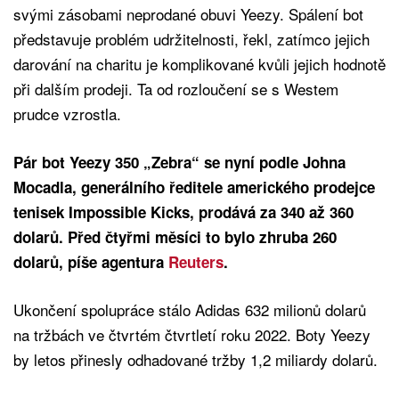
svými zásobami neprodané obuvi Yeezy. Spálení bot
představuje problém udržitelnosti, řekl, zatímco jejich
darování na charitu je komplikované kvůli jejich hodnotě
při dalším prodeji. Ta od rozloučení se s Westem
prudce vzrostla.
Pár bot Yeezy 350 „Zebra“ se nyní podle Johna
Mocadla, generálního ředitele amerického prodejce
tenisek Impossible Kicks, prodává za 340 až 360
dolarů. Před čtyřmi měsíci to bylo zhruba 260
dolarů, píše agentura
Reuters
.
Ukončení spolupráce stálo Adidas 632 milionů dolarů
na tržbách ve čtvrtém čtvrtletí roku 2022. Boty Yeezy
by letos přinesly odhadované tržby 1,2 miliardy dolarů.