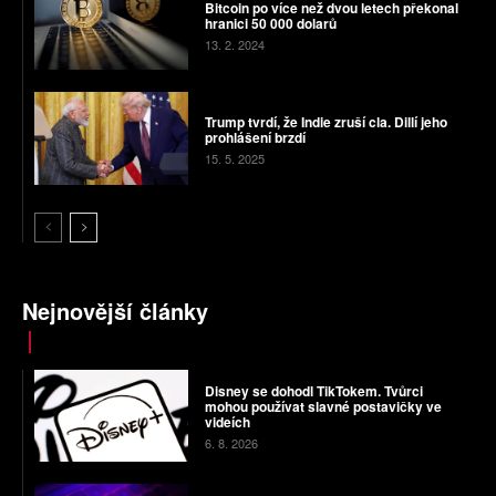
Bitcoin po více než dvou letech překonal
hranici 50 000 dolarů
13. 2. 2024
Trump tvrdí, že Indie zruší cla. Dillí jeho
prohlášení brzdí
15. 5. 2025
Nejnovější články
Disney se dohodl TikTokem. Tvůrci
mohou používat slavné postavičky ve
videích
6. 8. 2026