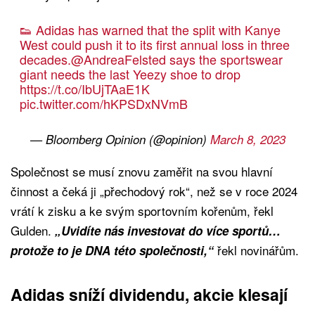
👟 Adidas has warned that the split with Kanye
West could push it to its first annual loss in three
decades.
@AndreaFelsted
says the sportswear
giant needs the last Yeezy shoe to drop
https://t.co/IbUjTAaE1K
pic.twitter.com/hKPSDxNVmB
— Bloomberg Opinion (@opinion)
March 8, 2023
Společnost se musí znovu zaměřit na svou hlavní
činnost a čeká ji „přechodový rok“, než se v roce 2024
vrátí k zisku a ke svým sportovním kořenům, řekl
Gulden.
„Uvidíte nás investovat do více sportů…
řekl novinářům.
protože to je DNA této společnosti,“
Adidas sníží dividendu, akcie klesají