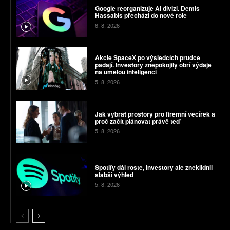
Google reorganizuje AI divizi. Demis
Hassabis přechází do nové role
6. 8. 2026
Akcie SpaceX po výsledcích prudce
padají. Investory znepokojily obří výdaje
na umělou inteligenci
5. 8. 2026
Jak vybrat prostory pro firemní večírek a
proč začít plánovat právě teď
5. 8. 2026
Spotify dál roste, investory ale zneklidnil
slabší výhled
5. 8. 2026