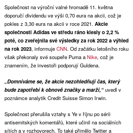
Společnost na výroční valné hromadě 11. května
doporučí dividendu ve výši 0,70 eura na akcii, což je
pokles z 3,30 eura na akcii v roce 2021.
Akcie
společnosti Adidas ve středu ráno klesly o 2,2 %
poté, co zveřejnila své výsledky za rok 2022 a výhled
, informuje
CNN
. Od začátku letošního roku
na rok 2023
však překonaly své soupeře Puma a
Nike
, což je
znamením, že investoři podporují Guldena.
„Domníváme se, že akcie nezohledňují čas, který
uvedl v
bude zapotřebí k obnově značky a marží,“
poznámce analytik Credit Suisse Simon Irwin.
Společnost přerušila vztahy s Ye v říjnu po sérii
antisemitských komentářů, které učinil na sociálních
sítích a v rozhovorech. To také přimělo Twitter a