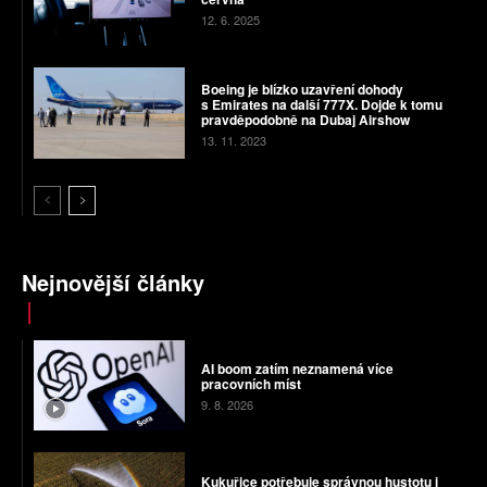
12. 6. 2025
Boeing je blízko uzavření dohody
s Emirates na další 777X. Dojde k tomu
pravděpodobně na Dubaj Airshow
13. 11. 2023
Nejnovější články
AI boom zatím neznamená více
pracovních míst
9. 8. 2026
Kukuřice potřebuje správnou hustotu i