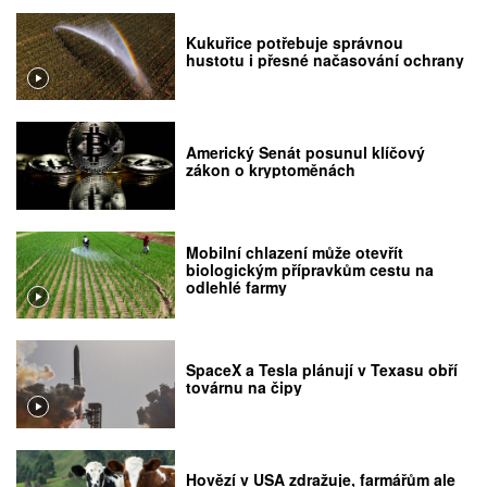
Kukuřice potřebuje správnou
hustotu i přesné načasování ochrany
Americký Senát posunul klíčový
zákon o kryptoměnách
Mobilní chlazení může otevřít
biologickým přípravkům cestu na
odlehlé farmy
SpaceX a Tesla plánují v Texasu obří
továrnu na čipy
Hovězí v USA zdražuje, farmářům ale