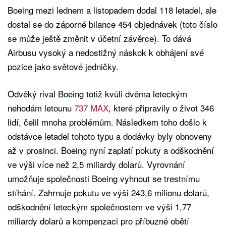
Boeing mezi lednem a listopadem dodal 118 letadel, ale
dostal se do záporné bilance 454 objednávek (toto číslo
se může ještě změnit v účetní závěrce). To dává
Airbusu vysoký a nedostižný náskok k obhájení své
pozice jako světové jedničky.
Odvěký rival Boeing totiž kvůli dvěma leteckým
nehodám letounu
737 MAX
, které připravily o život 346
lidí, čelil mnoha problémům. Následkem toho došlo k
odstávce letadel tohoto typu a dodávky byly obnoveny
až v prosinci. Boeing nyní zaplatí pokuty a odškodnění
ve výši více než 2,5 miliardy dolarů. Vyrovnání
umožňuje společnosti Boeing vyhnout se trestnímu
stíhání. Zahrnuje pokutu ve výši 243,6 milionu dolarů,
odškodnění leteckým společnostem ve výši 1,77
miliardy dolarů a kompenzaci pro příbuzné obětí