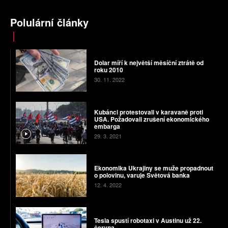
Polulární články
Dolar míří k největší měsíční ztrátě od
roku 2010
30. 11. 2022
Kubánci protestovali v karavaně proti
USA. Požadovali zrušení ekonomického
embarga
29. 3. 2021
Ekonomika Ukrajiny se muže propadnout
o polovinu, varuje Světová banka
12. 4. 2022
Tesla spustí robotaxi v Austinu už 22.
června