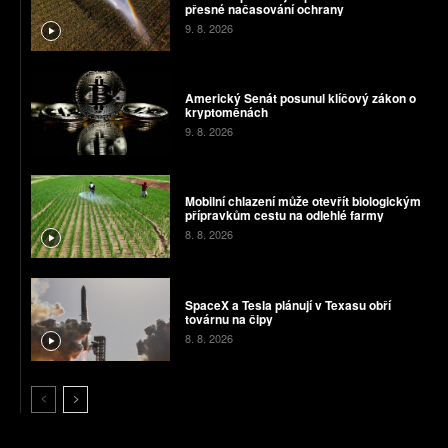
přesné načasování ochrany
9. 8. 2026
Americký Senát posunul klíčový zákon o
kryptoměnách
9. 8. 2026
Mobilní chlazení může otevřít biologickým
přípravkům cestu na odlehlé farmy
8. 8. 2026
SpaceX a Tesla plánují v Texasu obří
továrnu na čipy
8. 8. 2026