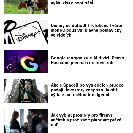
vyšší zisky nepřináší
Disney se dohodl TikTokem. Tvůrci
mohou používat slavné postavičky
ve videích
Google reorganizuje AI divizi. Demis
Hassabis přechází do nové role
Akcie SpaceX po výsledcích prudce
padají. Investory znepokojily obří
výdaje na umělou inteligenci
Jak vybrat prostory pro firemní
večírek a proč začít plánovat právě
teď