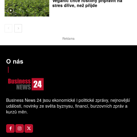
Veganic chce rostliny připravit na
stres dříve, než přijde
Reklama
O nás
Business News 24 jsou ekonomické i politické zprávy, nejnovější
události, novinky ze světa byznysu, financí, burzovních zpráv a
kurzů měn.