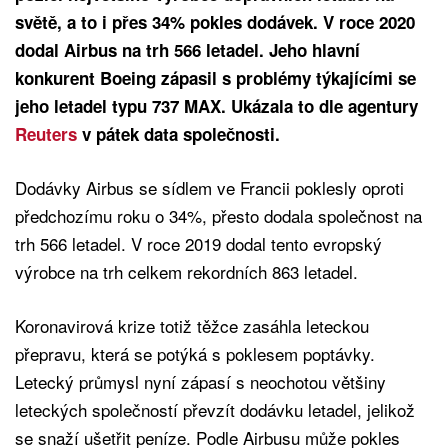
světě, a to i přes 34% pokles dodávek. V roce 2020
dodal Airbus na trh 566 letadel. Jeho hlavní
konkurent Boeing zápasil s problémy týkajícími se
jeho letadel typu 737 MAX. Ukázala to dle agentury
Reuters
v pátek data společnosti.
Dodávky Airbus se sídlem ve Francii poklesly oproti
předchozímu roku o 34%, přesto dodala společnost na
trh 566 letadel. V roce 2019 dodal tento evropský
výrobce na trh celkem rekordních 863 letadel.
Koronavirová krize totiž těžce zasáhla leteckou
přepravu, která se potýká s poklesem poptávky.
Letecký průmysl nyní zápasí s neochotou většiny
leteckých společností převzít dodávku letadel, jelikož
se snaží ušetřit peníze. Podle Airbusu může pokles