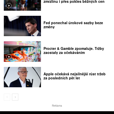
zmrzlinu i přes pokles běžných cen
Fed ponechal úrokové sazby beze
změny
Procter & Gamble zpomaluje. Tržby
zaostaly za očekáváním
Apple očekává nejsilnější růst tržeb
za posledních pět let
Reklama