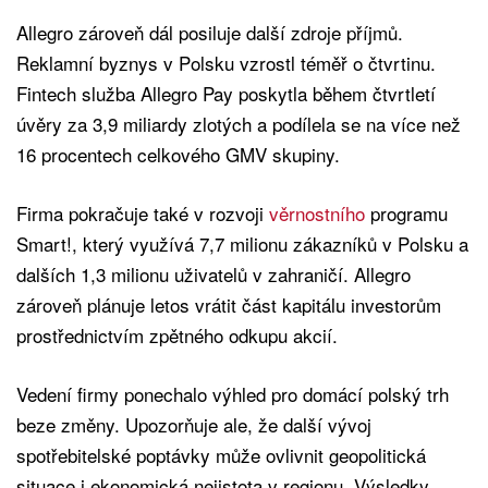
Allegro zároveň dál posiluje další zdroje příjmů.
Reklamní byznys v Polsku vzrostl téměř o čtvrtinu.
Fintech služba Allegro Pay poskytla během čtvrtletí
úvěry za 3,9 miliardy zlotých a podílela se na více než
16 procentech celkového GMV skupiny.
Firma pokračuje také v rozvoji
věrnostního
programu
Smart!, který využívá 7,7 milionu zákazníků v Polsku a
dalších 1,3 milionu uživatelů v zahraničí. Allegro
zároveň plánuje letos vrátit část kapitálu investorům
prostřednictvím zpětného odkupu akcií.
Vedení firmy ponechalo výhled pro domácí polský trh
beze změny. Upozorňuje ale, že další vývoj
spotřebitelské poptávky může ovlivnit geopolitická
situace i ekonomická nejistota v regionu. Výsledky