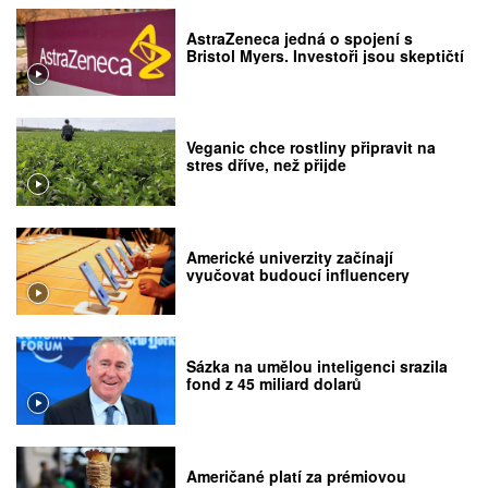
AstraZeneca jedná o spojení s
Bristol Myers. Investoři jsou skeptičtí
Veganic chce rostliny připravit na
stres dříve, než přijde
Americké univerzity začínají
vyučovat budoucí influencery
Sázka na umělou inteligenci srazila
fond z 45 miliard dolarů
Američané platí za prémiovou