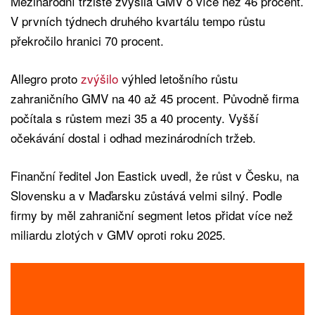
Mezinárodní tržiště zvýšila GMV o více než 46 procent.
V prvních týdnech druhého kvartálu tempo růstu
překročilo hranici 70 procent.
Allegro proto
zvýšilo
výhled letošního růstu
zahraničního GMV na 40 až 45 procent. Původně firma
počítala s růstem mezi 35 a 40 procenty. Vyšší
očekávání dostal i odhad mezinárodních tržeb.
Finanční ředitel Jon Eastick uvedl, že růst v Česku, na
Slovensku a v Maďarsku zůstává velmi silný. Podle
firmy by měl zahraniční segment letos přidat více než
miliardu zlotých v GMV oproti roku 2025.