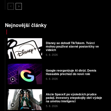
Nejnovější články
Disney se dohodl TikTokem. Tvůrci
mohou používat slavné postavičky ve
videích
6. 8. 2026
Google reorganizuje AI divizi. Demis
Hassabis přechází do nové role
6. 8. 2026
Akcie SpaceX po výsledcích prudce
padají. Investory znepokojily obří výdaje
na umělou inteligenci
5. 8. 2026