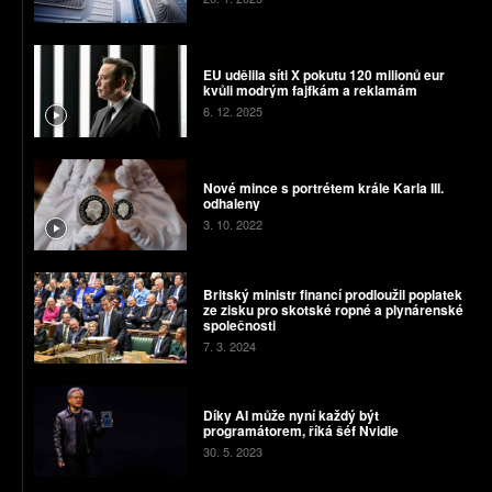
EU udělila síti X pokutu 120 milionů eur
kvůli modrým fajfkám a reklamám
6. 12. 2025
Nové mince s portrétem krále Karla III.
odhaleny
3. 10. 2022
Britský ministr financí prodloužil poplatek
ze zisku pro skotské ropné a plynárenské
společnosti
7. 3. 2024
Díky AI může nyní každý být
programátorem, říká šéf Nvidie
30. 5. 2023