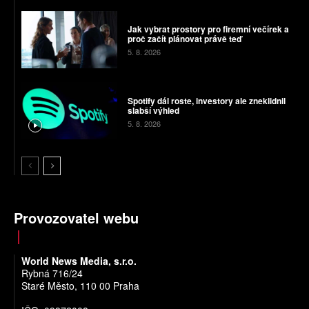
Jak vybrat prostory pro firemní večírek a
proč začít plánovat právě teď
5. 8. 2026
Spotify dál roste, investory ale zneklidnil
slabší výhled
5. 8. 2026
Provozovatel webu
World News Media, s.r.o.
Rybná 716/24
Staré Město, 110 00 Praha