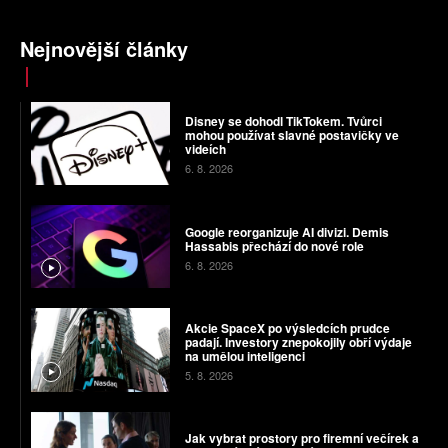
Nejnovější články
Disney se dohodl TikTokem. Tvůrci
mohou používat slavné postavičky ve
videích
6. 8. 2026
Google reorganizuje AI divizi. Demis
Hassabis přechází do nové role
6. 8. 2026
Akcie SpaceX po výsledcích prudce
padají. Investory znepokojily obří výdaje
na umělou inteligenci
5. 8. 2026
Jak vybrat prostory pro firemní večírek a