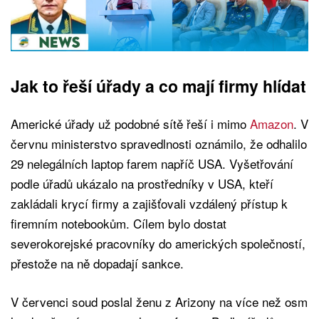
Jak to řeší úřady a co mají firmy hlídat
Americké úřady už podobné sítě řeší i mimo
Amazon
. V
červnu ministerstvo spravedlnosti oznámilo, že odhalilo
29 nelegálních laptop farem napříč USA. Vyšetřování
podle úřadů ukázalo na prostředníky v USA, kteří
zakládali krycí firmy a zajišťovali vzdálený přístup k
firemním notebookům. Cílem bylo dostat
severokorejské pracovníky do amerických společností,
přestože na ně dopadají sankce.
V červenci soud poslal ženu z Arizony na více než osm