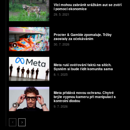
Vlci mohou zabránit srážkám aut se zvěří
i pomoci ekonomice
29. 5. 2021
Procter & Gamble zpomaluje. Tržby
zaostaly za očekáváním
30. 7. 2026
Meta ruší ověřování faktů na sítích.
Systém si bude řídit komunita sama
8. 1. 2025
Meta přidává novou ochranu. Chytré
brýle vypnou kameru při manipulaci s
kontrolní diodou
9. 7. 2026