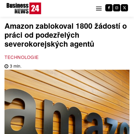
Amazon zablokoval 1800 žádostí o
práci od podezřelých
severokorejských agentů
TECHNOLOGIE
3
min.