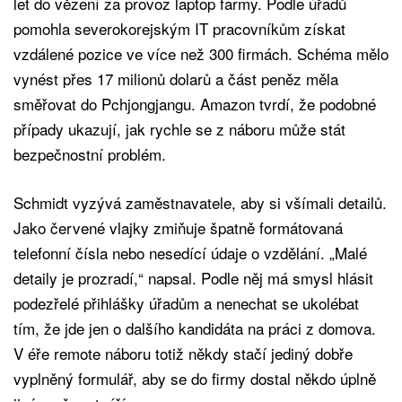
let do vězení za provoz laptop farmy. Podle úřadů
pomohla severokorejským IT pracovníkům získat
vzdálené pozice ve více než 300 firmách. Schéma mělo
vynést přes 17 milionů dolarů a část peněz měla
směřovat do Pchjongjangu. Amazon tvrdí, že podobné
případy ukazují, jak rychle se z náboru může stát
bezpečnostní problém.
Schmidt vyzývá zaměstnavatele, aby si všímali detailů.
Jako červené vlajky zmiňuje špatně formátovaná
telefonní čísla nebo nesedící údaje o vzdělání. „Malé
detaily je prozradí,“ napsal. Podle něj má smysl hlásit
podezřelé přihlášky úřadům a nenechat se ukolébat
tím, že jde jen o dalšího kandidáta na práci z domova.
V éře remote náboru totiž někdy stačí jediný dobře
vyplněný formulář, aby se do firmy dostal někdo úplně