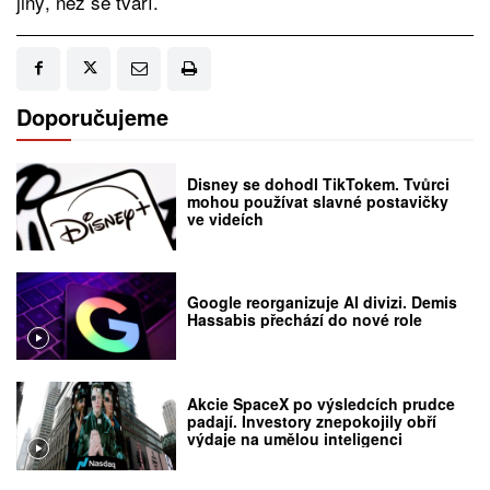
jiný, než se tváří.
Doporučujeme
Disney se dohodl TikTokem. Tvůrci
mohou používat slavné postavičky
ve videích
Google reorganizuje AI divizi. Demis
Hassabis přechází do nové role
Akcie SpaceX po výsledcích prudce
padají. Investory znepokojily obří
výdaje na umělou inteligenci