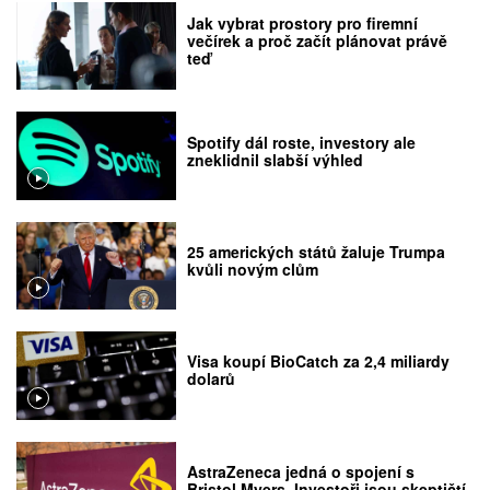
Jak vybrat prostory pro firemní
večírek a proč začít plánovat právě
teď
Spotify dál roste, investory ale
zneklidnil slabší výhled
25 amerických států žaluje Trumpa
kvůli novým clům
Visa koupí BioCatch za 2,4 miliardy
dolarů
AstraZeneca jedná o spojení s
Bristol Myers. Investoři jsou skeptičtí