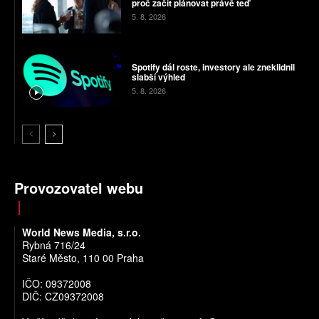
proč začít plánovat právě teď
5. 8. 2026
Spotify dál roste, investory ale zneklidnil
slabší výhled
5. 8. 2026
Provozovatel webu
World News Media, s.r.o.
Rybná 716/24
Staré Město, 110 00 Praha
IČO: 09372008
DIČ: CZ09372008