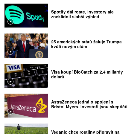
Spotify dál roste, investory ale
zneklidnil slabší výhled
25 amerických států žaluje Trumpa
kvůli novým clům
Visa koupí BioCatch za 2,4 miliardy
dolarů
AstraZeneca jedná o spojení s
Bristol Myers. Investoři jsou skeptičtí
Veganic chce rostliny připravit na