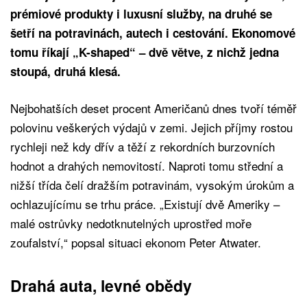
prémiové produkty i luxusní služby, na druhé se
šetří na potravinách, autech i cestování. Ekonomové
tomu říkají „K-shaped“ – dvě větve, z nichž jedna
stoupá, druhá klesá.
Nejbohatších deset procent Američanů dnes tvoří téměř
polovinu veškerých výdajů v zemi. Jejich příjmy rostou
rychleji než kdy dřív a těží z rekordních burzovních
hodnot a drahých nemovitostí. Naproti tomu střední a
nižší třída čelí dražším potravinám, vysokým úrokům a
ochlazujícímu se trhu práce. „Existují dvě Ameriky –
malé ostrůvky nedotknutelných uprostřed moře
zoufalství,“ popsal situaci ekonom Peter Atwater.
Drahá auta, levné obědy