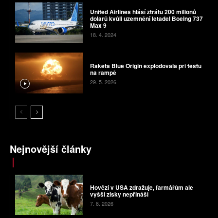
United Airlines hlásí ztrátu 200 milionů
dolarů kvůli uzemnění letadel Boeing 737
Max 9
18. 4. 2024
Raketa Blue Origin explodovala při testu
na rampě
29. 5. 2026
Nejnovější články
Hovězí v USA zdražuje, farmářům ale
vyšší zisky nepřináší
7. 8. 2026