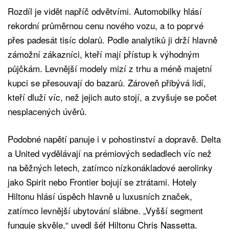
Rozdíl je vidět napříč odvětvími. Automobilky hlásí
rekordní průměrnou cenu nového vozu, a to poprvé
přes padesát tisíc dolarů. Podle analytiků ji drží hlavně
zámožní zákazníci, kteří mají přístup k výhodným
půjčkám. Levnější modely mizí z trhu a méně majetní
kupci se přesouvají do bazarů. Zároveň přibývá lidí,
kteří dluží víc, než jejich auto stojí, a zvyšuje se počet
nesplacených úvěrů.
Podobné napětí panuje i v pohostinství a dopravě. Delta
a United vydělávají na prémiových sedadlech víc než
na běžných letech, zatímco nízkonákladové aerolinky
jako Spirit nebo Frontier bojují se ztrátami. Hotely
Hiltonu hlásí úspěch hlavně u luxusních značek,
zatímco levnější ubytování slábne. „Vyšší segment
funguje skvěle,“ uvedl šéf Hiltonu Chris Nassetta.