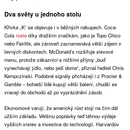
Dva světy u jednoho stolu
Křivka „K“ se objevuje i v běžných nákupech. Coca-
Cola
roste
díky dražším značkám, jako je Topo Chico
nebo Fairlife, ale zároveň zaznamenává větší zájem v
levných diskontech. McDonald’s rozšiřuje slevové
menu, protože zákazníci s nižšími příjmy „buď
vynechávají jídlo, nebo jedí doma“, přiznal ředitel Chris
Kempczinski. Podobné signály přicházejí i z Procter &
Gamble – bohatší lidé kupují větší balení, chudší se
vracejí do obchodů až po vyprázdnění zásob.
Ekonomové varují, že americký růst stojí na čím dál
užším základu. Většinu poptávky teď táhnou výdaje
vyšších vrstev a investice do technologií. Harvardův