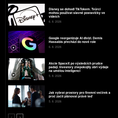
Disney se dohodl TikTokem. Tvůrci
mohou používat slavné postavičky ve
videích
6. 8. 2026
Google reorganizuje AI divizi. Demis
Hassabis přechází do nové role
6. 8. 2026
Akcie SpaceX po výsledcích prudce
padají. Investory znepokojily obří výdaje
na umělou inteligenci
5. 8. 2026
Jak vybrat prostory pro firemní večírek a
proč začít plánovat právě teď
5. 8. 2026