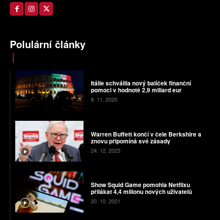
Polulární články
Itálie schválila nový balíček finanční
pomoci v hodnotě 2,9 miliard eur
8. 11. 2020
Warren Buffett končí v čele Berkshire a
znovu připomíná své zásady
24. 12. 2025
Show Squid Game pomohla Netflixu
přilákat 4,4 milionu nových uživatelů
20. 10. 2021