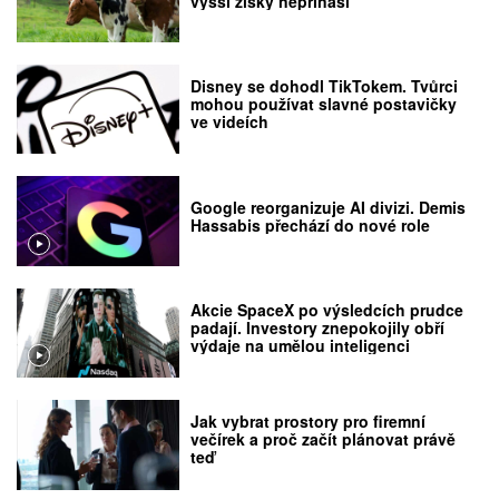
vyšší zisky nepřináší
Disney se dohodl TikTokem. Tvůrci
mohou používat slavné postavičky
ve videích
Google reorganizuje AI divizi. Demis
Hassabis přechází do nové role
Akcie SpaceX po výsledcích prudce
padají. Investory znepokojily obří
výdaje na umělou inteligenci
Jak vybrat prostory pro firemní
večírek a proč začít plánovat právě
teď