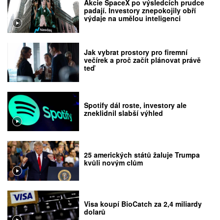
Akcie SpaceX po výsledcích prudce
padají. Investory znepokojily obří
výdaje na umělou inteligenci
Jak vybrat prostory pro firemní
večírek a proč začít plánovat právě
teď
Spotify dál roste, investory ale
zneklidnil slabší výhled
25 amerických států žaluje Trumpa
kvůli novým clům
Visa koupí BioCatch za 2,4 miliardy
dolarů