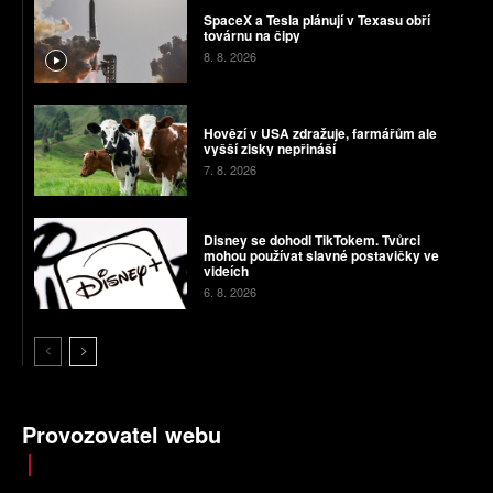
SpaceX a Tesla plánují v Texasu obří
továrnu na čipy
8. 8. 2026
Hovězí v USA zdražuje, farmářům ale
vyšší zisky nepřináší
7. 8. 2026
Disney se dohodl TikTokem. Tvůrci
mohou používat slavné postavičky ve
videích
6. 8. 2026
Provozovatel webu