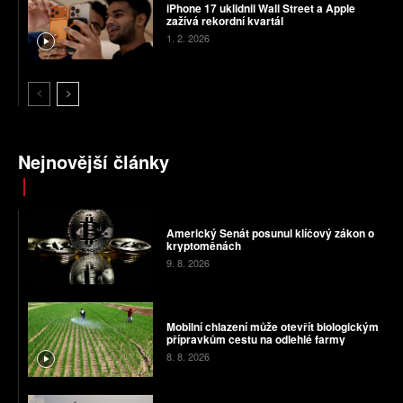
iPhone 17 uklidnil Wall Street a Apple
zažívá rekordní kvartál
1. 2. 2026
Nejnovější články
Americký Senát posunul klíčový zákon o
kryptoměnách
9. 8. 2026
Mobilní chlazení může otevřít biologickým
přípravkům cestu na odlehlé farmy
8. 8. 2026