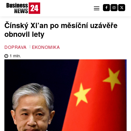
Čínský Xi’an po měsíční uzávěře
obnovil lety
DOPRAVA
EKONOMIKA
1
min.