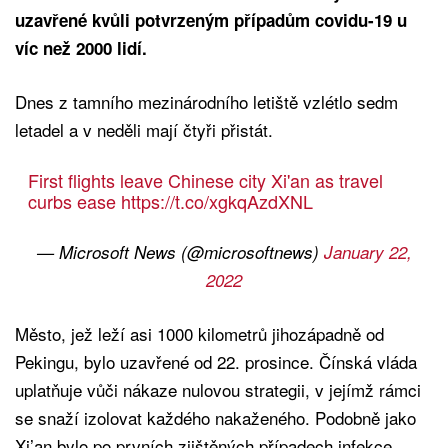
uzavřené kvůli potvrzeným případům covidu-19 u
víc než 2000 lidí.
Dnes z tamního mezinárodního letiště vzlétlo sedm
letadel a v neděli mají čtyři přistát.
First flights leave Chinese city Xi'an as travel
curbs ease
https://t.co/xgkqAzdXNL
— Microsoft News (@microsoftnews)
January 22,
2022
Město, jež leží asi 1000 kilometrů jihozápadně od
Pekingu, bylo uzavřené od 22. prosince. Čínská vláda
uplatňuje vůči nákaze nulovou strategii, v jejímž rámci
se snaží izolovat každého nakaženého. Podobně jako
Xi’an bylo po prvních zjištěných případech infekce