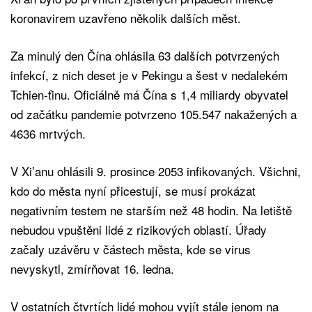
koronavirem uzavřeno několik dalších měst.
Za minulý den Čína ohlásila 63 dalších potvrzených
infekcí, z nich deset je v Pekingu a šest v nedalekém
Tchien-ťinu. Oficiálně má Čína s 1,4 miliardy obyvatel
od začátku pandemie potvrzeno 105.547 nakažených a
4636 mrtvých.
V Xi’anu ohlásili 9. prosince 2053 infikovaných. Všichni,
kdo do města nyní přicestují, se musí prokázat
negativním testem ne starším než 48 hodin. Na letiště
nebudou vpuštěni lidé z rizikových oblastí. Úřady
začaly uzávěru v částech města, kde se virus
nevyskytl, zmírňovat 16. ledna.
V ostatních čtvrtích lidé mohou vyjít stále jenom na