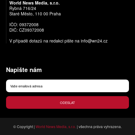
World News Media, s.r.o.
Rybná 716/24
Staré Město, 110 00 Praha
IČO: 09372008
DIČ: CZ09372008
V případě dotazů na redakci pište na
info@wn24.cz
Napište nám
ODESLAT
© Copyright |
World News Media, s.r.o.
| všechna práva vyhrazena.