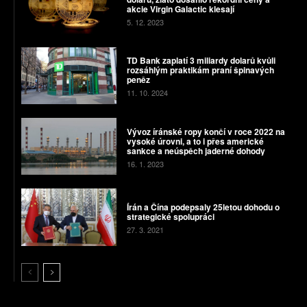
akcie Virgin Galactic klesají
5. 12. 2023
TD Bank zaplatí 3 miliardy dolarů kvůli
rozsáhlým praktikám praní špinavých
peněz
11. 10. 2024
Vývoz íránské ropy končí v roce 2022 na
vysoké úrovni, a to i přes americké
sankce a neúspěch jaderné dohody
16. 1. 2023
Írán a Čína podepsaly 25letou dohodu o
strategické spolupráci
27. 3. 2021