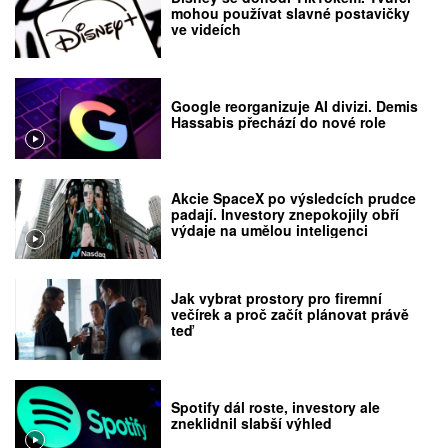
mohou používat slavné postavičky
ve videích
Google reorganizuje AI divizi. Demis
Hassabis přechází do nové role
Akcie SpaceX po výsledcích prudce
padají. Investory znepokojily obří
výdaje na umělou inteligenci
Jak vybrat prostory pro firemní
večírek a proč začít plánovat právě
teď
Spotify dál roste, investory ale
zneklidnil slabší výhled