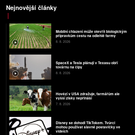
Nejnovější články
Mobilní chlazení může otevřít biologickým
přípravkům cestu na odlehlé farmy
8. 8. 2026
SpaceX a Tesla plánují v Texasu obří
továrnu na čipy
8. 8. 2026
Hovězí v USA zdražuje, farmářům ale
vyšší zisky nepřináší
7. 8. 2026
Disney se dohodl TikTokem. Tvůrci
mohou používat slavné postavičky ve
videích