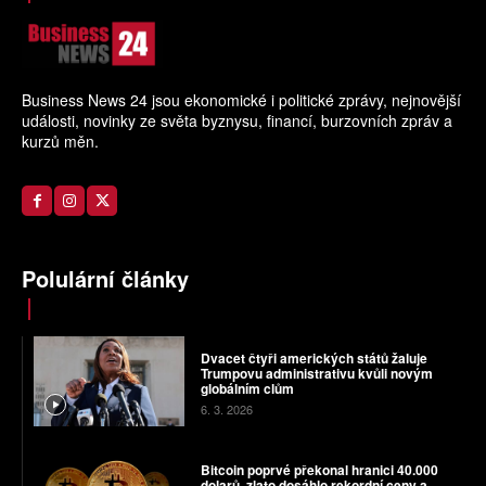
Business News 24 jsou ekonomické i politické zprávy, nejnovější
události, novinky ze světa byznysu, financí, burzovních zpráv a
kurzů měn.
Polulární články
Dvacet čtyři amerických států žaluje
Trumpovu administrativu kvůli novým
globálním clům
6. 3. 2026
Bitcoin poprvé překonal hranici 40.000
dolarů, zlato dosáhlo rekordní ceny a