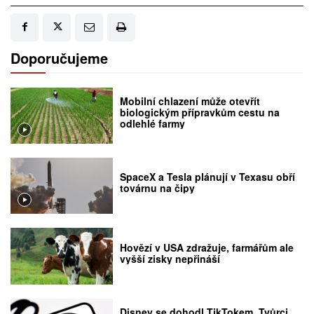
Doporučujeme
Mobilní chlazení může otevřít
biologickým přípravkům cestu na
odlehlé farmy
SpaceX a Tesla plánují v Texasu obří
továrnu na čipy
Hovězí v USA zdražuje, farmářům ale
vyšší zisky nepřináší
Disney se dohodl TikTokem. Tvůrci