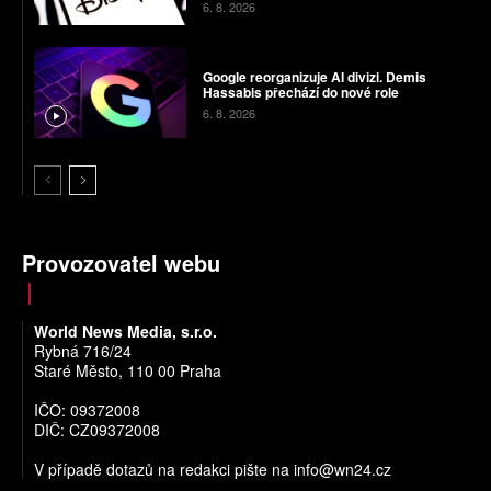
6. 8. 2026
Google reorganizuje AI divizi. Demis
Hassabis přechází do nové role
6. 8. 2026
Provozovatel webu
World News Media, s.r.o.
Rybná 716/24
Staré Město, 110 00 Praha
IČO: 09372008
DIČ: CZ09372008
V případě dotazů na redakci pište na
info@wn24.cz