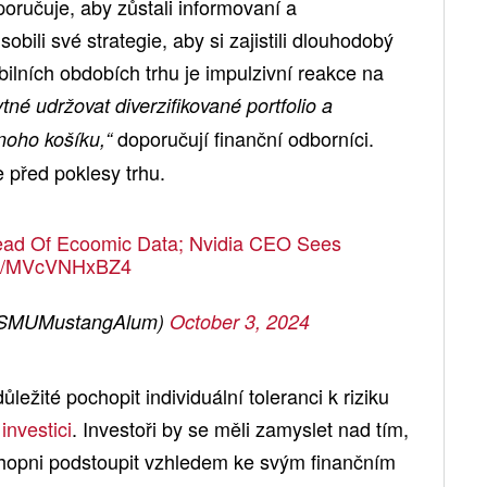
oručuje, aby zůstali informovaní a
ili své strategie, aby si zajistili dlouhodobý
ilních obdobích trhu je impulzivní reakce na
tné udržovat diverzifikované portfolio a
doporučují finanční odborníci.
noho košíku,“
 před poklesy trhu.
ead Of Ecoomic Data; Nvidia CEO Sees
.co/MVcVNHxBZ4
@SMUMustangAlum)
October 3, 2024
důležité pochopit individuální toleranci k riziku
o
investici
. Investoři by se měli zamyslet nad tím,
schopni podstoupit vzhledem ke svým finančním