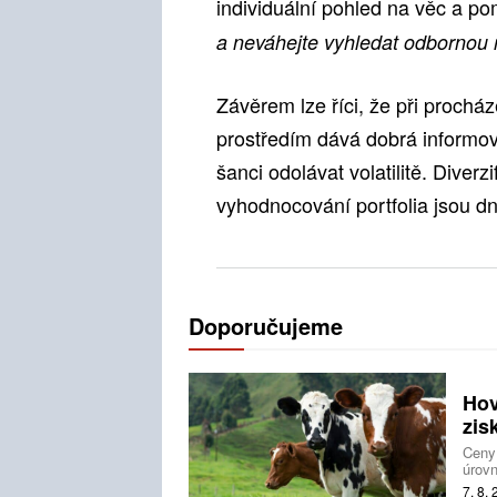
individuální pohled na věc a pom
a neváhejte vyhledat odbornou 
Závěrem lze říci, že při proch
prostředím dává dobrá informova
šanci odolávat volatilitě. Diver
vyhodnocování portfolia jsou dn
Doporučujeme
Hov
zis
Ceny
úrovn
nezůs
7. 8.