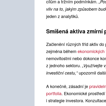
cílům a tržním podmínkám.
„Po
vliv na to, jakým způsobem bude
jeden z analytiků.
Smíšená aktiva zmírní p
Začlenění různých tříd aktiv do p
zejména během
ekonomických 
nemovitostmi nebo dokonce kom
z jednoho sektoru.
„Využívejte 
upozornil dalš
investiční cestu,“
A konečně, zásadní je
pravidel
portfolia
. Ekonomické prostředí 
i strategie investora. Konzulta