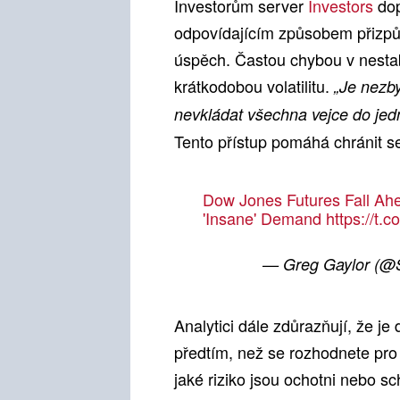
Investorům server
Investors
dop
odpovídajícím způsobem přizpůsob
úspěch. Častou chybou v nestab
krátkodobou volatilitu.
„Je nezby
nevkládat všechna vejce do jed
Tento přístup pomáhá chránit se
Dow Jones Futures Fall Ah
'Insane' Demand
https://t
— Greg Gaylor (
Analytici dále zdůrazňují, že je 
předtím, než se rozhodnete pr
jaké riziko jsou ochotni nebo 