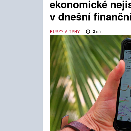
ekonomické nejis
v dnešní finanční
2
min.
BURZY A TRHY