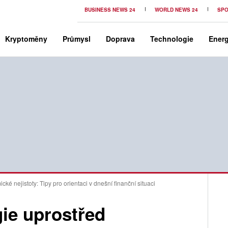
BUSINESS NEWS 24
WORLD NEWS 24
SPO
Kryptoměny
Průmysl
Doprava
Technologie
Energ
cké nejistoty: Tipy pro orientaci v dnešní finanční situaci
gie uprostřed