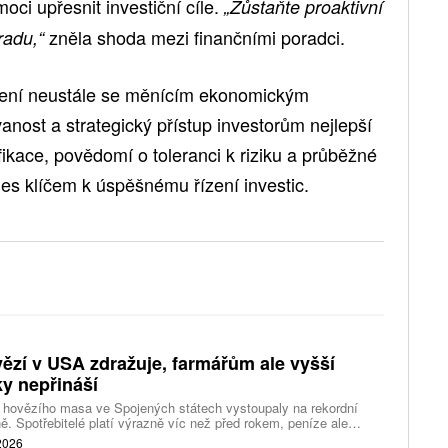
oci upřesnit investiční cíle.
„Zůstaňte proaktivní
zněla shoda mezi finančními poradci.
radu,“
ázení neustále se měnícím ekonomickým
nost a strategický přístup investorům nejlepší
zifikace, povědomí o toleranci k riziku a průběžné
es klíčem k úspěšnému řízení investic.
ězí v USA zdražuje, farmářům ale vyšší
ky nepřináší
 hovězího masa ve Spojených státech vystoupaly na rekordní
ě. Spotřebitelé platí výrazně víc než před rokem, peníze ale
távají farmářům, zpracovatelům ani restauracím. Celý řetězec
 2026