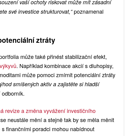
souzení vaší ochoty riskovat může mít zásadní
poznamenal
te své investice strukturovat,“
otenciální ztráty
ortfolia může také přinést stabilizační efekt,
výkyvů
. Například kombinace akcií s dluhopisy,
oditami může pomoci zmírnit potenciální ztráty
výhod smíšených aktiv a zajistěte si hladší
í odborník.
ná revize a změna vyvážení investičního
se neustále mění a stejně tak by se měla měnit
ce s finančními poradci mohou nabídnout