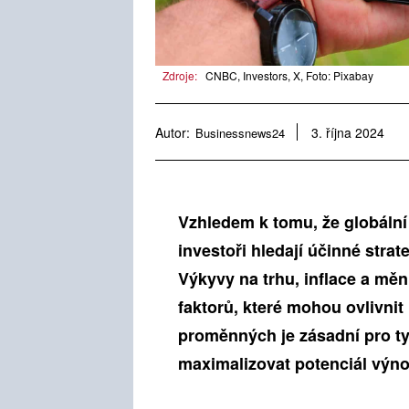
Zdroje:
CNBC, Investors, X, Foto: Pixabay
Autor:
Businessnews24
3. října 2024
Vzhledem k tomu, že globáln
investoři hledají účinné strate
Výkyvy na trhu, inflace a měn
faktorů, které mohou ovlivnit
proměnných je zásadní pro ty,
maximalizovat potenciál výno