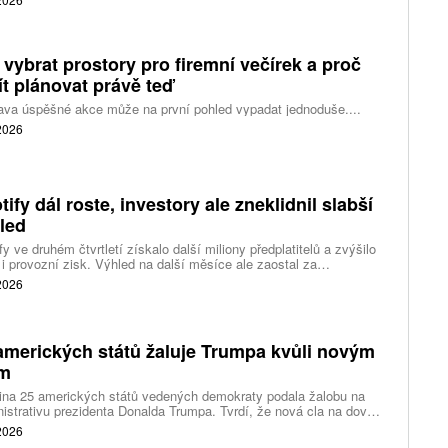
eší, zda je tempo rekordních výdajů dlouhodobě udržitelné.
 vybrat prostory pro firemní večírek a proč
ít plánovat právě teď
ava úspěšné akce může na první pohled vypadat jednoduše....
 2026
tify dál roste, investory ale zneklidnil slabší
led
fy ve druhém čtvrtletí získalo další miliony předplatitelů a zvýšilo
 i provozní zisk. Výhled na další měsíce ale zaostal za
váním a ukázal, že další růst bude vyžadovat vyšší výdaje na
 2026
ting, nové služby a umělou inteligenci.
amerických států žaluje Trumpa kvůli novým
ům
ina 25 amerických států vedených demokraty podala žalobu na
istrativu prezidenta Donalda Trumpa. Tvrdí, že nová cla na dovoz
ítek zemí překračují pravomoci prezidenta a obcházejí předchozí
 2026
dnutí amerických soudů.