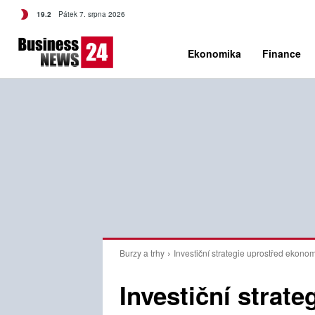
C
19.2
Pátek 7. srpna 2026
Czech
Ekonomika
Finance
Burzy a trhy
Investiční strategie uprostřed ekonomi
Investiční strate