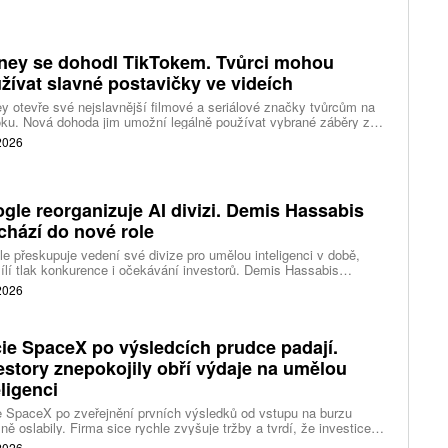
jí nedostatek dobytka a prudce rostoucí náklady.
ney se dohodl TikTokem. Tvůrci mohou
žívat slavné postavičky ve videích
y otevře své nejslavnější filmové a seriálové značky tvůrcům na
ku. Nová dohoda jim umožní legálně používat vybrané záběry z
kce studia a sdílet vlastní videa také na platformě Disney Verts.
 2026
gle reorganizuje AI divizi. Demis Hassabis
chází do nové role
e přeskupuje vedení své divize pro umělou inteligenci v době,
ílí tlak konkurence i očekávání investorů. Demis Hassabis
vá každodenní řízení DeepMind a zaměří se na vývoj pokročilé
 2026
 inteligence i její dopad na společnost.
ie SpaceX po výsledcích prudce padají.
estory znepokojily obří výdaje na umělou
eligenci
 SpaceX po zveřejnění prvních výsledků od vstupu na burzu
ně oslabily. Firma sice rychle zvyšuje tržby a tvrdí, že investice
ělé inteligence se vracejí mnohem rychleji než dříve, investoři ale
 2026