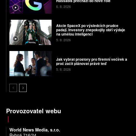
Hassabis přechází do nové role
6. 8. 2026
Akcie SpaceX po výsledcích prudce
padají. Investory znepokojily obří výdaje
na umělou inteligenci
5. 8. 2026
Jak vybrat prostory pro firemní večírek a
proč začít plánovat právě teď
5. 8. 2026
Provozovatel webu
World News Media, s.r.o.
Rybná 716/24