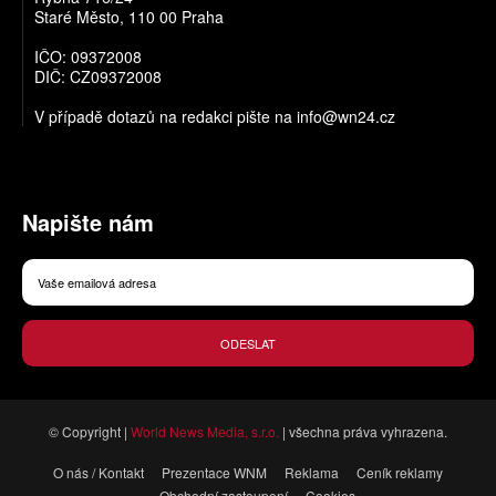
Staré Město, 110 00 Praha
IČO: 09372008
DIČ: CZ09372008
V případě dotazů na redakci pište na
info@wn24.cz
Napište nám
ODESLAT
© Copyright |
World News Media, s.r.o.
| všechna práva vyhrazena.
O nás / Kontakt
Prezentace WNM
Reklama
Ceník reklamy
Obchodní zastoupení
Cookies