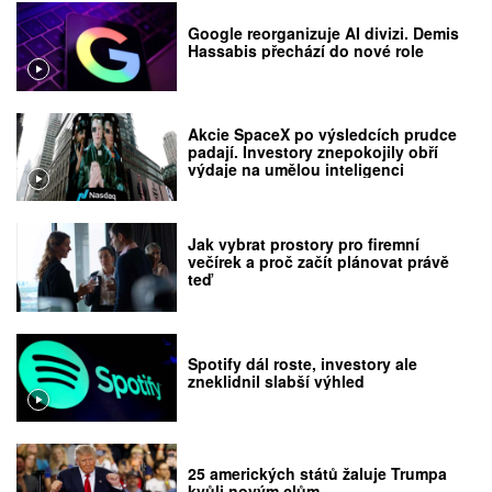
Google reorganizuje AI divizi. Demis
Hassabis přechází do nové role
Akcie SpaceX po výsledcích prudce
padají. Investory znepokojily obří
výdaje na umělou inteligenci
Jak vybrat prostory pro firemní
večírek a proč začít plánovat právě
teď
Spotify dál roste, investory ale
zneklidnil slabší výhled
25 amerických států žaluje Trumpa
kvůli novým clům