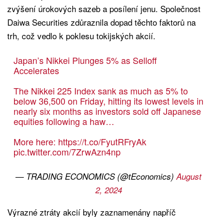
zvýšení úrokových sazeb a posílení jenu. Společnost
Daiwa Securities zdůraznila dopad těchto faktorů na
trh, což vedlo k poklesu tokijských akcií.
Japan’s Nikkei Plunges 5% as Selloff
Accelerates
The Nikkei 225 Index sank as much as 5% to
below 36,500 on Friday, hitting its lowest levels in
nearly six months as investors sold off Japanese
equities following a haw…
More here:
https://t.co/FyutRFryAk
pic.twitter.com/7ZrwAzn4np
— TRADING ECONOMICS (@tEconomics)
August
2, 2024
Výrazné ztráty akcií byly zaznamenány napříč