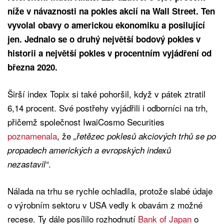
níže v návaznosti na pokles akcií na Wall Street. Ten
vyvolal obavy o americkou ekonomiku a posilující
jen. Jednalo se o druhý největší bodový pokles v
historii a největší pokles v procentním vyjádření od
března 2020.
Širší index Topix si také pohoršil, když v pátek ztratil
6,14 procent. Své postřehy vyjádřili i odborníci na trh,
přičemž společnost IwaiCosmo Securities
poznamenala
, že
„řetězec poklesů akciových trhů se po
propadech amerických a evropských indexů
.
nezastavil“
Nálada na trhu se rychle ochladila, protože slabé údaje
o výrobním sektoru v USA vedly k obavám z možné
recese. Ty dále posílilo rozhodnutí
Bank of Japan
o