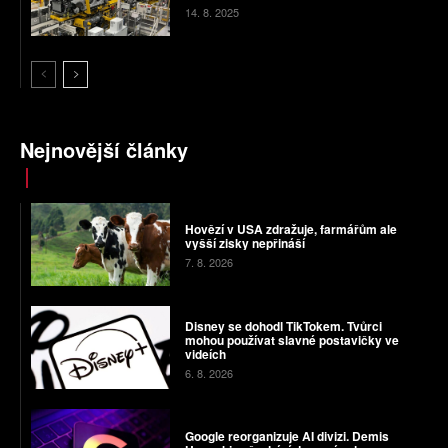
14. 8. 2025
Nejnovější články
Hovězí v USA zdražuje, farmářům ale
vyšší zisky nepřináší
7. 8. 2026
Disney se dohodl TikTokem. Tvůrci
mohou používat slavné postavičky ve
videích
6. 8. 2026
Google reorganizuje AI divizi. Demis