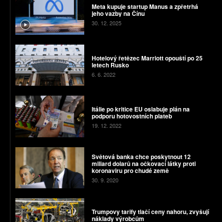
Meta kupuje startup Manus a zpřetrhá
jeho vazby na Čínu
30. 12. 2025
Hotelový řetězec Marriott opouští po 25
letech Rusko
6. 6. 2022
Itálie po kritice EU oslabuje plán na
podporu hotovostních plateb
19. 12. 2022
Světová banka chce poskytnout 12
miliard dolarů na očkovací látky proti
koronaviru pro chudé země
30. 9. 2020
Trumpovy tarify tlačí ceny nahoru, zvyšují
náklady výrobcům