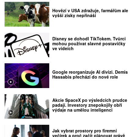
Hovězí v USA zdražuje, farmářům ale
vyšší zisky nepřináší
Disney se dohodl TikTokem. Tvůrci
mohou používat slavné postavičky
ve videích
Google reorganizuje AI divizi. Demis
Hassabis přechází do nové role
Akcie SpaceX po výsledcích prudce
padají. Investory znepokojily obří
výdaje na umělou inteligenci
Jak vybrat prostory pro firemní
večírek a proč začít plánovat právě