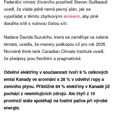
Federální ministr životního prostředí Steven Guilbeault
uvedl, že vláda ještě nemá pevný plán, jak se
vypořádat s těmito zbytkovými
emisemi
, aby plně
dosáhla sítě s nulovou čistou sítí.
Nadace Davida Suzukiho, která se zaměřuje na zelená
témata, uvedla, že mezery podkopou cíl pro rok 2035.
Nicméně think-tank Canadian Climate Institute uvedl,
že předpisy jsou flexibilní a pragmatické.
Odvětví elektřiny v současnosti tvoří 9 % celkových
emisí Kanady ve srovnání s 28 % v odvětví ropy a
zemního plynu. Přibližně 84 % elektřiny v Kanadě již
pochází z neemitujících zdrojů. Ale čtyři z 10
provincií stále spoléhají na fosilní paliva při výrobě
energie.