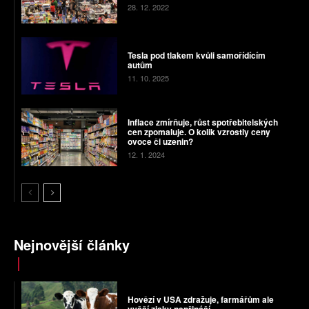
28. 12. 2022
Tesla pod tlakem kvůli samořídícím
autům
11. 10. 2025
Inflace zmírňuje, růst spotřebitelských
cen zpomaluje. O kolik vzrostly ceny
ovoce či uzenin?
12. 1. 2024
Nejnovější články
Hovězí v USA zdražuje, farmářům ale