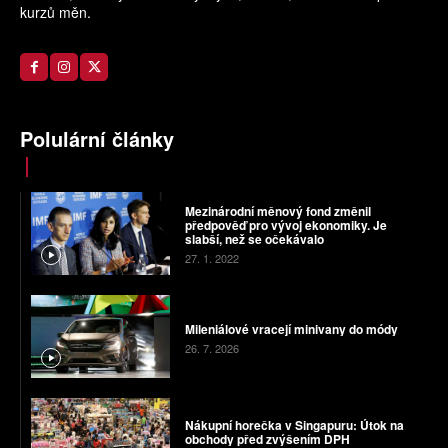
kurzů měn.
Polulární články
Mezinárodní měnový fond změnil
předpověď pro vývoj ekonomiky. Je
slabší, než se očekávalo
27. 1. 2022
Mileniálové vracejí minivany do módy
26. 7. 2026
Nákupní horečka v Singapuru: Útok na
obchody před zvýšením DPH