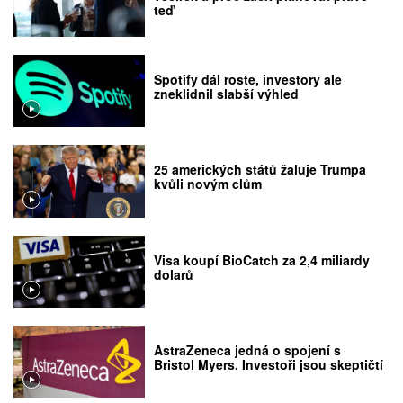
teď
Spotify dál roste, investory ale
zneklidnil slabší výhled
25 amerických států žaluje Trumpa
kvůli novým clům
Visa koupí BioCatch za 2,4 miliardy
dolarů
AstraZeneca jedná o spojení s
Bristol Myers. Investoři jsou skeptičtí