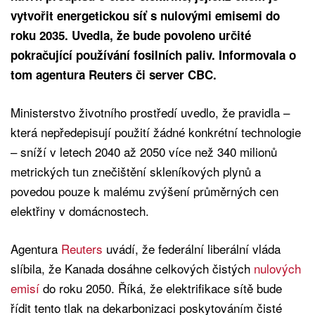
vytvořit energetickou síť s nulovými emisemi do
roku 2035. Uvedla, že bude povoleno určité
pokračující používání fosilních paliv. Informovala o
tom agentura Reuters či server CBC.
Ministerstvo životního prostředí uvedlo, že pravidla –
která nepředepisují použití žádné konkrétní technologie
– sníží v letech 2040 až 2050 více než 340 milionů
metrických tun znečištění skleníkových plynů a
povedou pouze k malému zvýšení průměrných cen
elektřiny v domácnostech.
Agentura
Reuters
uvádí, že federální liberální vláda
slíbila, že Kanada dosáhne celkových čistých
nulových
emisí
do roku 2050. Říká, že elektrifikace sítě bude
řídit tento tlak na dekarbonizaci poskytováním čisté