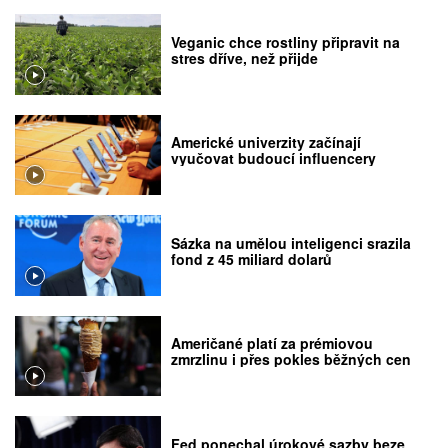
Veganic chce rostliny připravit na
stres dříve, než přijde
Americké univerzity začínají
vyučovat budoucí influencery
Sázka na umělou inteligenci srazila
fond z 45 miliard dolarů
Američané platí za prémiovou
zmrzlinu i přes pokles běžných cen
Fed ponechal úrokové sazby beze