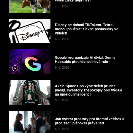
vyšší zisky nepřináší
7. 8. 2026
Disney se dohodl TikTokem. Tvůrci
mohou používat slavné postavičky ve
videích
6. 8. 2026
Google reorganizuje AI divizi. Demis
Hassabis přechází do nové role
6. 8. 2026
Akcie SpaceX po výsledcích prudce
padají. Investory znepokojily obří výdaje
na umělou inteligenci
5. 8. 2026
Jak vybrat prostory pro firemní večírek a
proč začít plánovat právě teď
5. 8. 2026