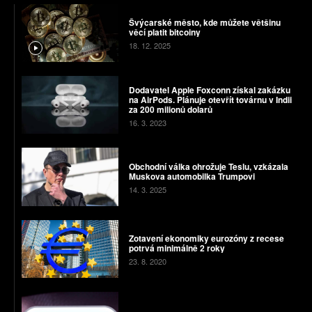
Švýcarské město, kde můžete většinu
věcí platit bitcoiny
18. 12. 2025
Dodavatel Apple Foxconn získal zakázku
na AirPods. Plánuje otevřít továrnu v Indii
za 200 milionů dolarů
16. 3. 2023
Obchodní válka ohrožuje Teslu, vzkázala
Muskova automobilka Trumpovi
14. 3. 2025
Zotavení ekonomiky eurozóny z recese
potrvá minimálně 2 roky
23. 8. 2020