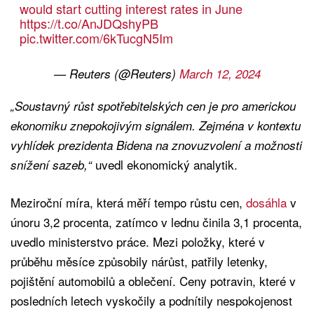
would start cutting interest rates in June
https://t.co/AnJDQshyPB
pic.twitter.com/6kTucgN5Im
— Reuters (@Reuters)
March 12, 2024
„Soustavný růst spotřebitelských cen je pro americkou
ekonomiku znepokojivým signálem. Zejména v kontextu
vyhlídek prezidenta Bidena na znovuzvolení a možnosti
uvedl ekonomický analytik.
snížení sazeb,“
Meziroční míra, která měří tempo růstu cen,
dosáhla
v
únoru 3,2 procenta, zatímco v lednu činila 3,1 procenta,
uvedlo ministerstvo práce. Mezi položky, které v
průběhu měsíce způsobily nárůst, patřily letenky,
pojištění automobilů a oblečení. Ceny potravin, které v
posledních letech vyskočily a podnítily nespokojenost