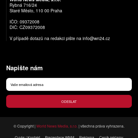
Rybná 716/24
Staré Město, 110 00 Praha
IČO: 09372008
DIČ: CZ09372008
V případě dotazů na redakci pište na
info@wn24.cz
Napište nám
ODESLAT
© Copyright |
World News Media, s.r.o.
| všechna práva vyhrazena.
O nás / Kontakt
Prezentace WNM
Reklama
Ceník reklamy