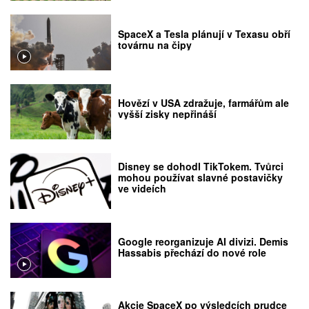
SpaceX a Tesla plánují v Texasu obří
továrnu na čipy
Hovězí v USA zdražuje, farmářům ale
vyšší zisky nepřináší
Disney se dohodl TikTokem. Tvůrci
mohou používat slavné postavičky
ve videích
Google reorganizuje AI divizi. Demis
Hassabis přechází do nové role
Akcie SpaceX po výsledcích prudce