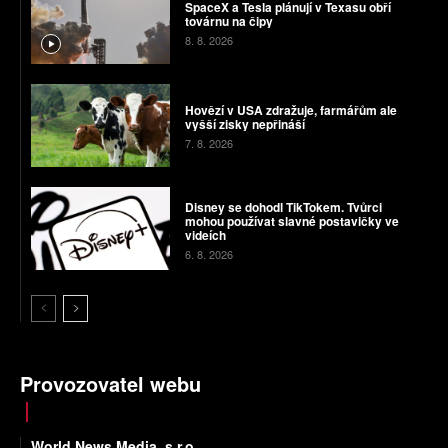
SpaceX a Tesla plánují v Texasu obří
továrnu na čipy
8. 8. 2026
Hovězí v USA zdražuje, farmářům ale
vyšší zisky nepřináší
7. 8. 2026
Disney se dohodl TikTokem. Tvůrci
mohou používat slavné postavičky ve
videích
6. 8. 2026
Provozovatel webu
World News Media, s.r.o.