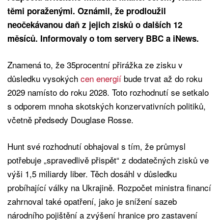
těmi poraženými. Oznámil, že prodloužil
neočekávanou daň z jejich zisků o dalších 12
měsíců. Informovaly o tom servery BBC a iNews.
Znamená to, že 35procentní přirážka ze zisku v
důsledku vysokých
cen energií
bude trvat až do roku
2029 namísto do roku 2028. Toto rozhodnutí se setkalo
s odporem mnoha skotských konzervativních politiků,
včetně předsedy Douglase Rosse.
Hunt své rozhodnutí obhajoval s tím, že průmysl
potřebuje „spravedlivě přispět“ z dodatečných zisků ve
výši 1,5 miliardy liber. Těch dosáhl v důsledku
probíhající války na Ukrajině. Rozpočet ministra financí
zahrnoval také opatření, jako je snížení sazeb
národního pojištění a zvýšení hranice pro zastavení