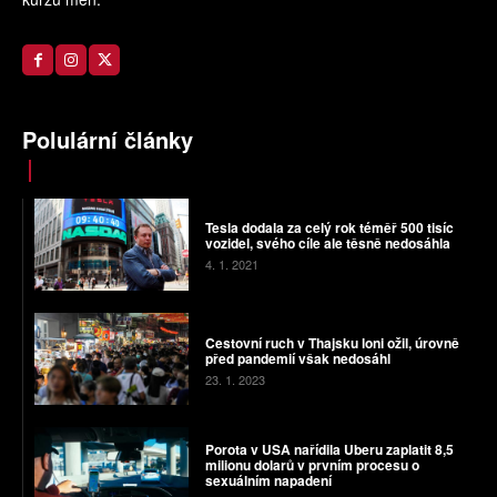
Polulární články
Tesla dodala za celý rok téměř 500 tisíc
vozidel, svého cíle ale těsně nedosáhla
4. 1. 2021
Cestovní ruch v Thajsku loni ožil, úrovně
před pandemií však nedosáhl
23. 1. 2023
Porota v USA nařídila Uberu zaplatit 8,5
milionu dolarů v prvním procesu o
sexuálním napadení