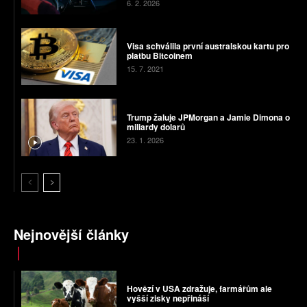
6. 2. 2026
Visa schválila první australskou kartu pro
platbu Bitcoinem
15. 7. 2021
Trump žaluje JPMorgan a Jamie Dimona o
miliardy dolarů
23. 1. 2026
Nejnovější články
Hovězí v USA zdražuje, farmářům ale
vyšší zisky nepřináší