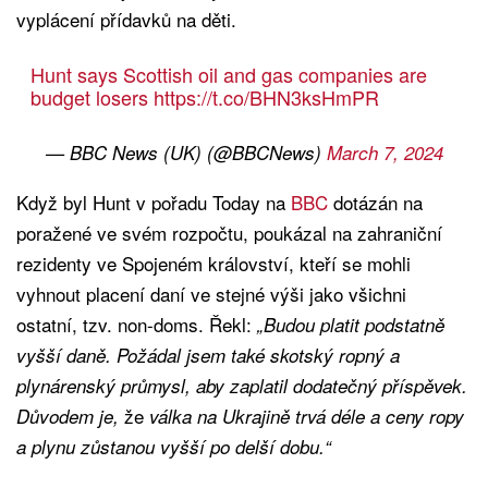
vyplácení přídavků na děti.
Hunt says Scottish oil and gas companies are
budget losers
https://t.co/BHN3ksHmPR
— BBC News (UK) (@BBCNews)
March 7, 2024
Když byl Hunt v pořadu Today na
BBC
dotázán na
poražené ve svém rozpočtu, poukázal na zahraniční
rezidenty ve Spojeném království, kteří se mohli
vyhnout placení daní ve stejné výši jako všichni
ostatní, tzv. non-doms. Řekl:
„Budou platit podstatně
vyšší daně. Požádal jsem také skotský ropný a
plynárenský průmysl, aby zaplatil dodatečný příspěvek.
že
Důvodem je,
válka na Ukrajině trvá déle a ceny ropy
a plynu zůstanou vyšší po delší dobu.“