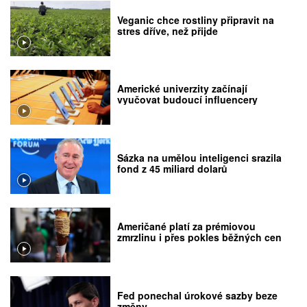
Veganic chce rostliny připravit na
stres dříve, než přijde
Americké univerzity začínají
vyučovat budoucí influencery
Sázka na umělou inteligenci srazila
fond z 45 miliard dolarů
Američané platí za prémiovou
zmrzlinu i přes pokles běžných cen
Fed ponechal úrokové sazby beze
změny