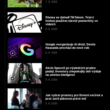
7. 8. 2026
Disney se dohodl TikTokem. Tvůrci
mohou používat slavné postavičky ve
videích
6. 8. 2026
Google reorganizuje AI divizi. Demis
Hassabis přechází do nové role
6. 8. 2026
Akcie SpaceX po výsledcích prudce
padají. Investory znepokojily obří výdaje
na umělou inteligenci
5. 8. 2026
Jak vybrat prostory pro firemní večírek a
proč začít plánovat právě teď
5. 8. 2026