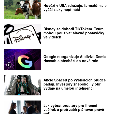
Hovězí v USA zdražuje, farmářům ale
vyšší zisky nepřináší
Disney se dohodl TikTokem. Tvůrci
mohou používat slavné postavičky
ve videích
Google reorganizuje AI divizi. Demis
Hassabis přechází do nové role
Akcie SpaceX po výsledcích prudce
padají. Investory znepokojily obří
výdaje na umělou inteligenci
Jak vybrat prostory pro firemní
večírek a proč začít plánovat právě
teď