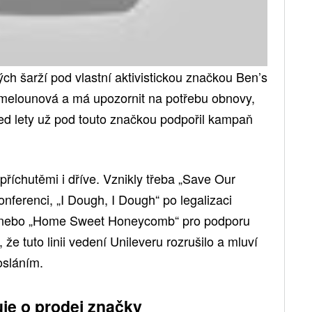
ých šarží pod vlastní aktivistickou značkou Ben’s
 melounová a má upozornit na potřebu obnovy,
řed lety už pod touto značkou podpořil kampaň
říchutěmi i dříve. Vznikly třeba „Save Our
onferenci, „I Dough, I Dough“ po legalizaci
 nebo „Home Sweet Honeycomb“ pro podporu
 že tuto linii vedení Unileveru rozrušilo a mluví
osláním.
uje o prodej značky