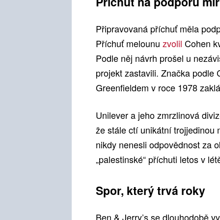
Příchuť na podporu mí
Připravovaná příchuť měla podpoř
Příchuť melounu
zvolil
Cohen kv
Podle něj návrh prošel u nezávi
projekt zastavili. Značka podle 
Greenfieldem v roce 1978 zaklá
Unilever a jeho zmrzlinová divi
že stále ctí unikátní trojjedinou
nikdy nenesli odpovědnost za ob
„palestinské“ příchuti letos v l
Spor, který trvá roky
Ben & Jerry’s se dlouhodobě vyj