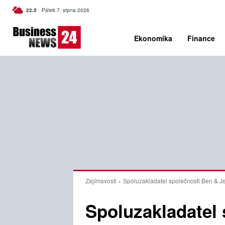
C
22.5
Pátek 7. srpna 2026
Czech
Ekonomika
Finance
Zajímavosti
Spoluzakladatel společnosti Ben & Jer
Spoluzakladatel