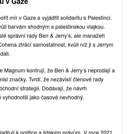
ru v Gaze
it mír v Gaze a vyjádřit solidaritu s Palestinci.
ůli barvám shodným s palestinskou vlajkou.
slé správní rady Ben & Jerry’s, ale manažeři
Cohena ztrácí samostatnost, kvůli níž ji s Jerrym
dali.
ze Magnum kontrují, že Ben & Jerry’s neprodají a
 misi značky. Tvrdí, že nezávislí členové rady
chodní strategii. Dodávají, že návrh
étě vyhodnotili jako časově nevhodný.
adřují k politice a lidským právům. V roce 2021