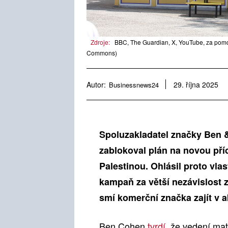
Zdroje:
BBC, The Guardian, X, YouTube, za pomo
Commons)
Autor:
Businessnews24
29. října 2025
Spoluzakladatel značky Ben &
zablokoval plán na novou přích
Palestinou. Ohlásil proto vla
kampaň za větší nezávislost z
smí komerční značka zajít v 
Ben Cohen
tvrdí
, že vedení mat