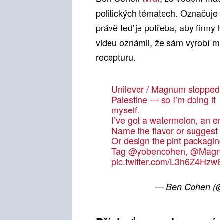
politických tématech. Označuje
právě teď je potřeba, aby firmy 
videu oznámil, že sám vyrobí m
recepturu.
Unilever / Magnum stopped B
Palestine — so I’m doing it
myself.
I’ve got a watermelon, an e
Name the flavor or suggest 
Or design the pint packagin
Tag
@yobencohen
,
@Magn
pic.twitter.com/L3h6Z4Hzw
— Ben Cohen 