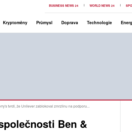
BUSINESS NEWS 24
WORLD NEWS 24
SPO
Kryptoměny
Průmysl
Doprava
Technologie
Energ
ry's tvrdí, že Unilever zablokoval zmrzlinu na podporu...
 společnosti Ben &