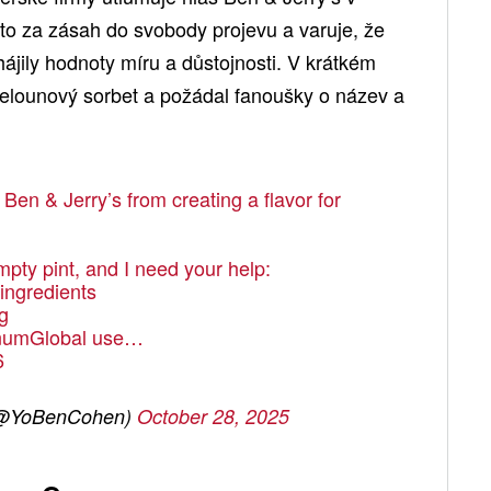
 to za zásah do svobody projevu a varuje, že
hájily hodnoty míru a důstojnosti. V krátkém
elounový sorbet a požádal fanoušky o název a
en & Jerry’s from creating a flavor for
mpty pint, and I need your help:
ingredients
g
umGlobal
use…
6
(@YoBenCohen)
October 28, 2025