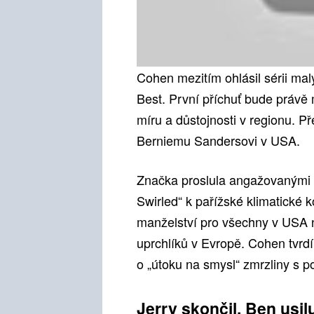
Cohen mezitím ohlásil sérii mal
Best. První příchuť bude právě
míru a důstojnosti v regionu. P
Berniemu Sandersovi v USA.
Značka proslula angažovanými p
Swirled“ k pařížské klimatické k
manželství pro všechny v USA
uprchlíků v Evropě. Cohen tvrdí,
o „útoku na smysl“ zmrzliny s p
Jerry skončil, Ben usil