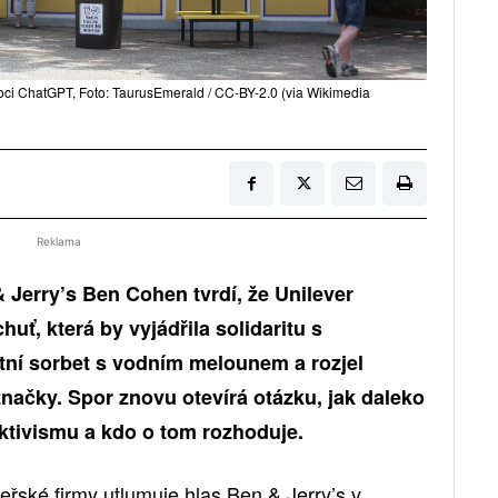
ci ChatGPT, Foto: TaurusEmerald / CC-BY-2.0 (via Wikimedia
Reklama
 Jerry’s Ben Cohen tvrdí, že Unilever
uť, která by vyjádřila solidaritu s
stní sorbet s vodním melounem a rozjel
načky. Spor znovu otevírá otázku, jak daleko
aktivismu a kdo o tom rozhoduje.
eřské firmy utlumuje hlas Ben & Jerry’s v