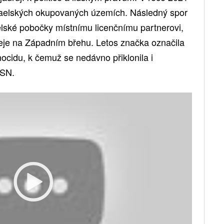
zraelských okupovaných územích. Následný spor
aelské pobočky místnímu licenčnímu partnerovi,
eje na Západním břehu. Letos značka označila
ocidu, k čemuž se nedávno přiklonila i
OSN.