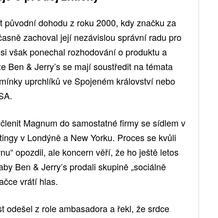
et původní dohodu z roku 2000, kdy značku za
časně zachoval její nezávislou správní radu pro
si však ponechal rozhodování o produktu a
 Ben & Jerry’s se mají soustředit na témata
mínky uprchlíků ve Spojeném království nebo
SA.
vyčlenit Magnum do samostatné firmy se sídlem v
ingy v Londýně a New Yorku. Proces se kvůli
 opozdil, ale koncern věří, že ho ještě letos
by Ben & Jerry’s prodali skupině „sociálně
ačce vrátí hlas.
est odešel z role ambasadora a řekl, že srdce