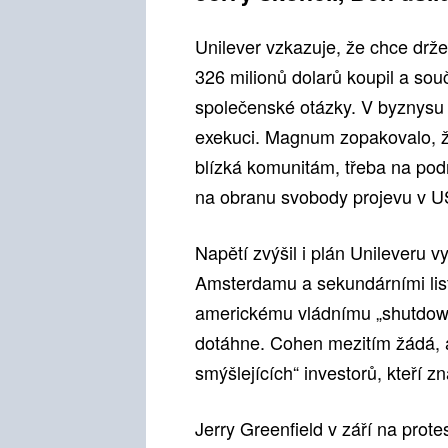
Unilever vzkazuje, že chce drž
326 milionů dolarů koupil a sou
společenské otázky. V byznysu 
exekuci. Magnum zopakovalo, že
blízká komunitám, třeba na pod
na obranu svobody projevu v U
Napětí zvýšil i plán Unileveru 
Amsterdamu a sekundárními list
americkému vládnímu „shutdownu“
dotáhne. Cohen mezitím žádá, a
smýšlejících“ investorů, kteří zn
Jerry Greenfield v září na prot