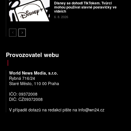
Disney se dohodl TikTokem. Tvůrci
mohou používat slavné postavičky ve
videích
6. 8. 2026
Provozovatel webu
World News Media, s.r.o.
Rybná 716/24
Staré Město, 110 00 Praha
IČO: 09372008
DIČ: CZ09372008
V případě dotazů na redakci pište na
info@wn24.cz