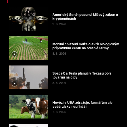
Americký Senát posunul klíčový zákon o
kryptoměnách
9. 8. 2026
Mobilní chlazení může otevřít biologickým
přípravkům cestu na odlehlé farmy
8. 8. 2026
SpaceX a Tesla plánují v Texasu obří
továrnu na čipy
8. 8. 2026
Hovězí v USA zdražuje, farmářům ale
vyšší zisky nepřináší
7. 8. 2026