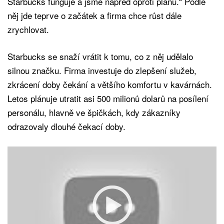
Starbucks funguje a jsme napřed oproti plánu.“ Podle
něj jde teprve o začátek a firma chce růst dále
zrychlovat.
Starbucks se snaží vrátit k tomu, co z něj udělalo
silnou značku. Firma investuje do zlepšení služeb,
zkrácení doby čekání a většího komfortu v kavárnách.
Letos plánuje utratit asi 500 milionů dolarů na posílení
personálu, hlavně ve špičkách, kdy zákazníky
odrazovaly dlouhé čekací doby.