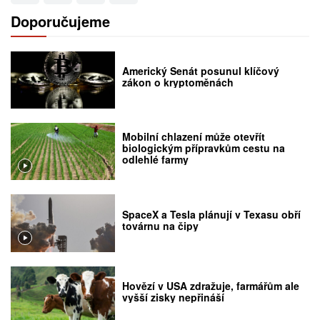
Doporučujeme
Americký Senát posunul klíčový
zákon o kryptoměnách
Mobilní chlazení může otevřít
biologickým přípravkům cestu na
odlehlé farmy
SpaceX a Tesla plánují v Texasu obří
továrnu na čipy
Hovězí v USA zdražuje, farmářům ale
vyšší zisky nepřináší