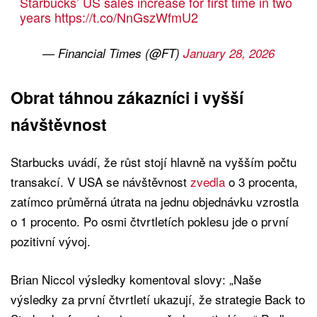
Starbucks’ US sales increase for first time in two
years
https://t.co/NnGszWfmU2
— Financial Times (@FT)
January 28, 2026
Obrat táhnou zákazníci i vyšší
návštěvnost
Starbucks uvádí, že růst stojí hlavně na vyšším počtu
transakcí. V USA se návštěvnost
zvedla
o 3 procenta,
zatímco průměrná útrata na jednu objednávku vzrostla
o 1 procento. Po osmi čtvrtletích poklesu jde o první
pozitivní vývoj.
Brian Niccol výsledky komentoval slovy: „Naše
výsledky za první čtvrtletí ukazují, že strategie Back to