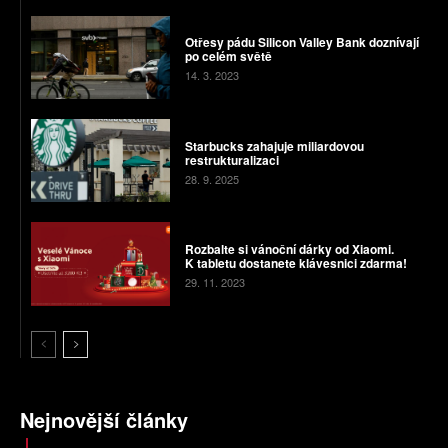
Otřesy pádu Silicon Valley Bank doznívají
po celém světě
14. 3. 2023
Starbucks zahajuje miliardovou
restrukturalizaci
28. 9. 2025
Rozbalte si vánoční dárky od Xiaomi.
K tabletu dostanete klávesnici zdarma!
29. 11. 2023
Nejnovější články