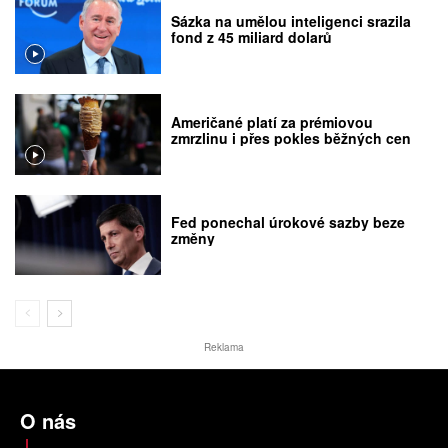
Sázka na umělou inteligenci srazila
fond z 45 miliard dolarů
Američané platí za prémiovou
zmrzlinu i přes pokles běžných cen
Fed ponechal úrokové sazby beze
změny
Reklama
O nás