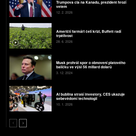
Trumpova cla na Kanadu, prezident hrozí
vetem
12. 2. 2026
Američtí farmáři čelí krizi, Buffett radí
trpělivost
28. 6. 2026
Musk prohrál spor o obnovení platového
balíčku ve výši 56 miliard dolarů
3. 12. 2024
AI bublina straší investory, CES ukazuje
sebevědomí technologií
10. 1. 2026