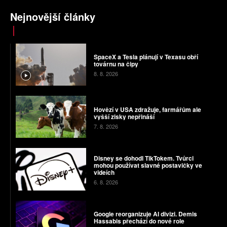
Nejnovější články
SpaceX a Tesla plánují v Texasu obří
továrnu na čipy
8. 8. 2026
Hovězí v USA zdražuje, farmářům ale
vyšší zisky nepřináší
7. 8. 2026
Disney se dohodl TikTokem. Tvůrci
mohou používat slavné postavičky ve
videích
6. 8. 2026
Google reorganizuje AI divizi. Demis
Hassabis přechází do nové role