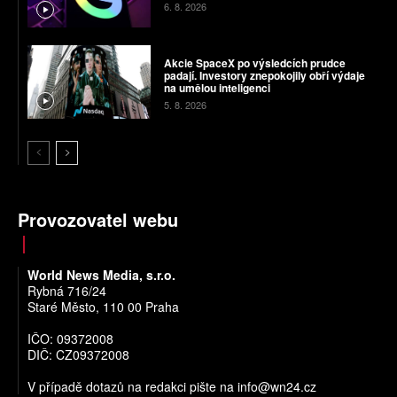
6. 8. 2026
Akcie SpaceX po výsledcích prudce
padají. Investory znepokojily obří výdaje
na umělou inteligenci
5. 8. 2026
Provozovatel webu
World News Media, s.r.o.
Rybná 716/24
Staré Město, 110 00 Praha
IČO: 09372008
DIČ: CZ09372008
V případě dotazů na redakci pište na
info@wn24.cz