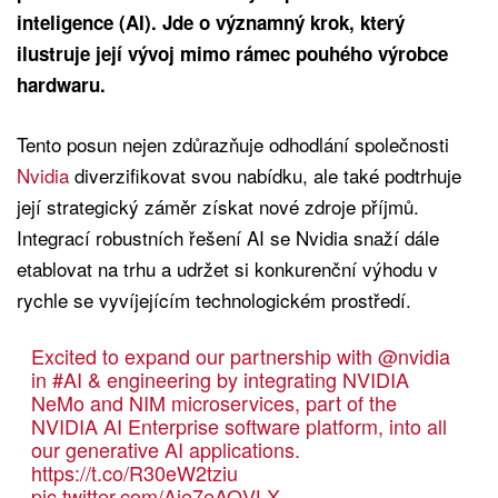
inteligence (AI). Jde o významný krok, který
ilustruje její vývoj mimo rámec pouhého výrobce
hardwaru.
Tento posun nejen zdůrazňuje odhodlání společnosti
Nvidia
diverzifikovat svou nabídku, ale také podtrhuje
její strategický záměr získat nové zdroje příjmů.
Integrací robustních řešení AI se Nvidia snaží dále
etablovat na trhu a udržet si konkurenční výhodu v
rychle se vyvíjejícím technologickém prostředí.
Excited to expand our partnership with
@nvidia
in
#AI
& engineering by integrating NVIDIA
NeMo and NIM microservices, part of the
NVIDIA AI Enterprise software platform, into all
our generative AI applications.
https://t.co/R30eW2tziu
pic.twitter.com/Aje7eAQVLX