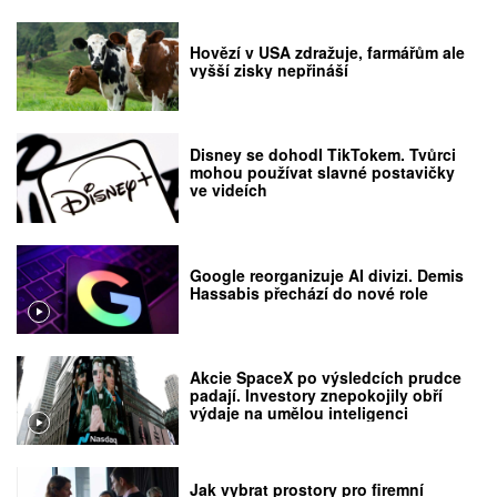
Hovězí v USA zdražuje, farmářům ale
vyšší zisky nepřináší
Disney se dohodl TikTokem. Tvůrci
mohou používat slavné postavičky
ve videích
Google reorganizuje AI divizi. Demis
Hassabis přechází do nové role
Akcie SpaceX po výsledcích prudce
padají. Investory znepokojily obří
výdaje na umělou inteligenci
Jak vybrat prostory pro firemní