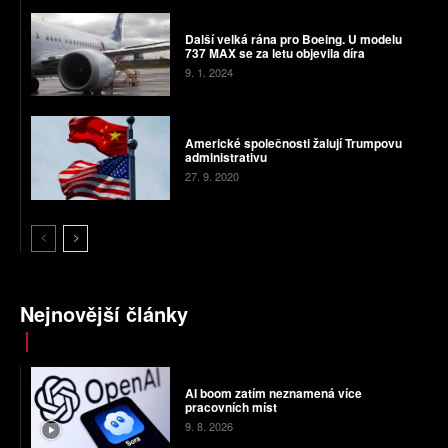
Další velká rána pro Boeing. U modelu
737 MAX se za letu objevila díra
9. 1. 2024
Americké společnosti žalují Trumpovu
administrativu
27. 9. 2020
Nejnovější články
AI boom zatím neznamená více
pracovních míst
9. 8. 2026