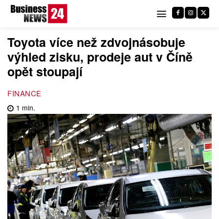
Toyota více než zdvojnásobuje
výhled zisku, prodeje aut v Číně
opět stoupají
FINANCE
1
min.