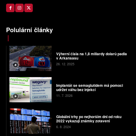
Polulární články
Výherní čísla na 1,8 miliardy dolarů padla
v Arkansasu
26. 12. 2025
Implantát se semaglutidem má pomoci
udržet váhu bez injekcí
11. 7. 2026
Globální trhy po nejhorším dni od roku
2022 vykazují známky zotavení
6. 8. 2024