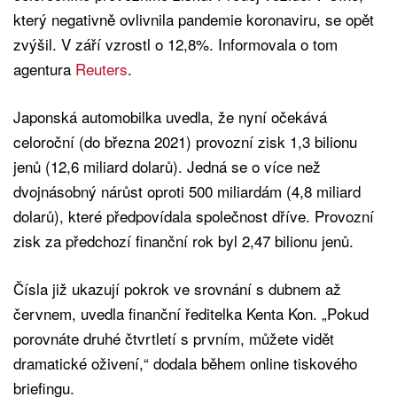
který negativně ovlivnila pandemie koronaviru, se opět
zvýšil. V září vzrostl o 12,8%. Informovala o tom
agentura
Reuters
.
Japonská automobilka uvedla, že nyní očekává
celoroční (do března 2021) provozní zisk 1,3 bilionu
jenů (12,6 miliard dolarů). Jedná se o více než
dvojnásobný nárůst oproti 500 miliardám (4,8 miliard
dolarů), které předpovídala společnost dříve. Provozní
zisk za předchozí finanční rok byl 2,47 bilionu jenů.
Čísla již ukazují pokrok ve srovnání s dubnem až
červnem, uvedla finanční ředitelka Kenta Kon. „Pokud
porovnáte druhé čtvrtletí s prvním, můžete vidět
dramatické oživení,“ dodala během online tiskového
briefingu.