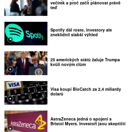
večírek a proč začít plánovat právě
teď
Spotify dál roste, investory ale
zneklidnil slabší výhled
25 amerických států žaluje Trumpa
kvůli novým clům
Visa koupí BioCatch za 2,4 miliardy
dolarů
AstraZeneca jedná o spojení s
Bristol Myers. Investoři jsou skeptičtí