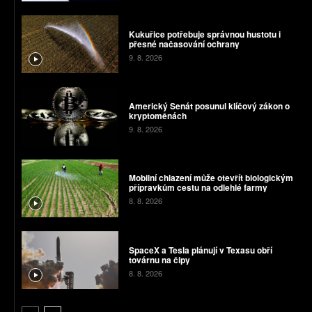
Kukuřice potřebuje správnou hustotu i
přesné načasování ochrany
9. 8. 2026
Americký Senát posunul klíčový zákon o
kryptoměnách
9. 8. 2026
Mobilní chlazení může otevřít biologickým
přípravkům cestu na odlehlé farmy
8. 8. 2026
SpaceX a Tesla plánují v Texasu obří
továrnu na čipy
8. 8. 2026