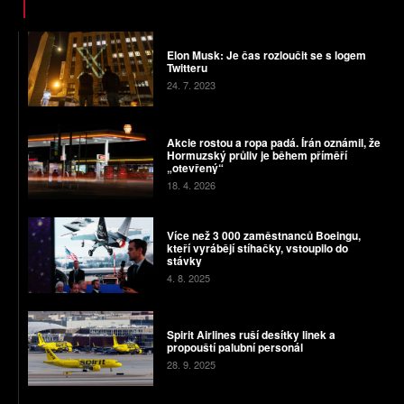
Elon Musk: Je čas rozloučit se s logem
Twitteru
24. 7. 2023
Akcie rostou a ropa padá. Írán oznámil, že
Hormuzský průliv je během příměří
„otevřený“
18. 4. 2026
Více než 3 000 zaměstnanců Boeingu,
kteří vyrábějí stíhačky, vstoupilo do
stávky
4. 8. 2025
Spirit Airlines ruší desítky linek a
propouští palubní personál
28. 9. 2025