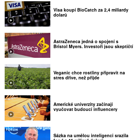
Visa koupí BioCatch za 2,4 miliardy
dolarů
AstraZeneca jedná o spojení s
Bristol Myers. Investoři jsou skeptičtí
Veganic chce rostliny připravit na
stres dříve, než přijde
Americké univerzity začínají
vyučovat budoucí influencery
Sázka na umělou inteligenci srazila