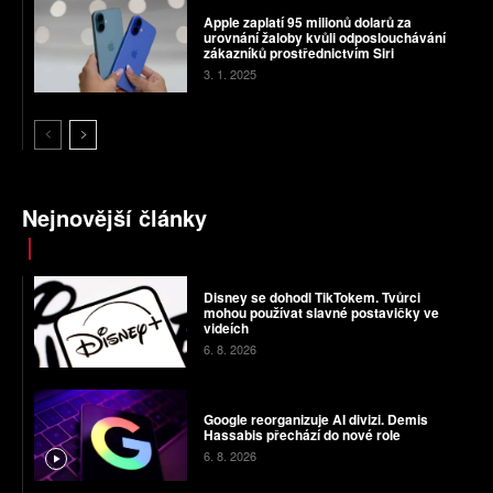
Apple zaplatí 95 milionů dolarů za
urovnání žaloby kvůli odposlouchávání
zákazníků prostřednictvím Siri
3. 1. 2025
Nejnovější články
Disney se dohodl TikTokem. Tvůrci
mohou používat slavné postavičky ve
videích
6. 8. 2026
Google reorganizuje AI divizi. Demis
Hassabis přechází do nové role
6. 8. 2026