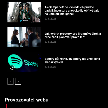
Akcie SpaceX po výsledcích prudce
padají. Investory znepokojily obří výdaje
na umělou inteligenci
5. 8. 2026
Jak vybrat prostory pro firemní večírek a
proč začít plánovat právě teď
5. 8. 2026
Spotify dál roste, investory ale zneklidnil
slabší výhled
5. 8. 2026
Provozovatel webu