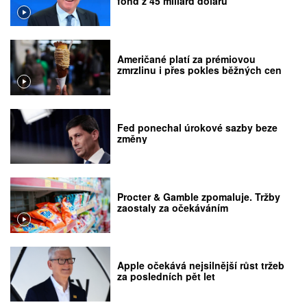
fond z 45 miliard dolarů
Američané platí za prémiovou
zmrzlinu i přes pokles běžných cen
Fed ponechal úrokové sazby beze
změny
Procter & Gamble zpomaluje. Tržby
zaostaly za očekáváním
Apple očekává nejsilnější růst tržeb
za posledních pět let