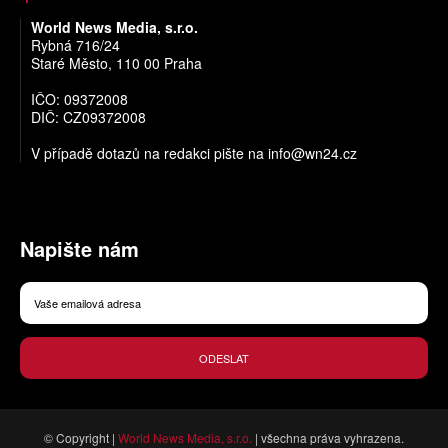
World News Media, s.r.o.
Rybná 716/24
Staré Město, 110 00 Praha
IČO: 09372008
DIČ: CZ09372008
V případě dotazů na redakci pište na
info@wn24.cz
Napište nám
ODESLAT
© Copyright |
World News Media, s.r.o.
| všechna práva vyhrazena.