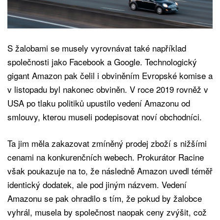
S žalobami se musely vyrovnávat také například
společnosti jako Facebook a Google. Technologický
gigant Amazon pak čelil i obviněním Evropské komise a
v listopadu byl nakonec obviněn. V roce 2019 rovněž v
USA po tlaku politiků upustilo vedení Amazonu od
smlouvy, kterou museli podepisovat noví obchodníci.
Ta jim měla zakazovat zmíněný prodej zboží s nižšími
cenami na konkurenčních webech. Prokurátor Racine
však poukazuje na to, že následně Amazon uvedl téměř
identický dodatek, ale pod jiným názvem. Vedení
Amazonu se pak ohradilo s tím, že pokud by žalobce
vyhrál, musela by společnost naopak ceny zvýšit, což