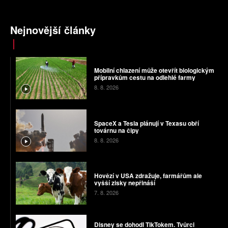
Nejnovější články
Mobilní chlazení může otevřít biologickým
přípravkům cestu na odlehlé farmy
8. 8. 2026
SpaceX a Tesla plánují v Texasu obří
továrnu na čipy
8. 8. 2026
Hovězí v USA zdražuje, farmářům ale
vyšší zisky nepřináší
7. 8. 2026
Disney se dohodl TikTokem. Tvůrci