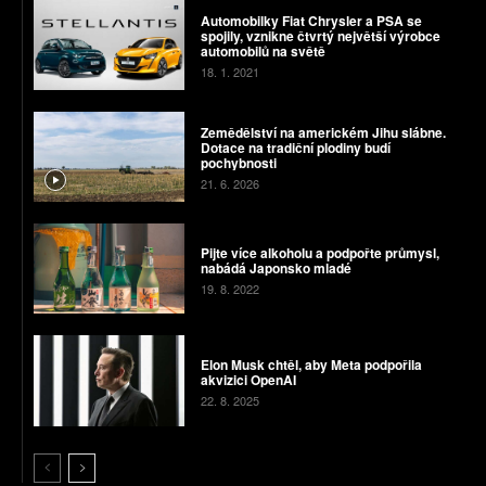
Automobilky Fiat Chrysler a PSA se
spojily, vznikne čtvrtý největší výrobce
automobilů na světě
18. 1. 2021
Zemědělství na americkém Jihu slábne.
Dotace na tradiční plodiny budí
pochybnosti
21. 6. 2026
Pijte více alkoholu a podpořte průmysl,
nabádá Japonsko mladé
19. 8. 2022
Elon Musk chtěl, aby Meta podpořila
akvizici OpenAI
22. 8. 2025