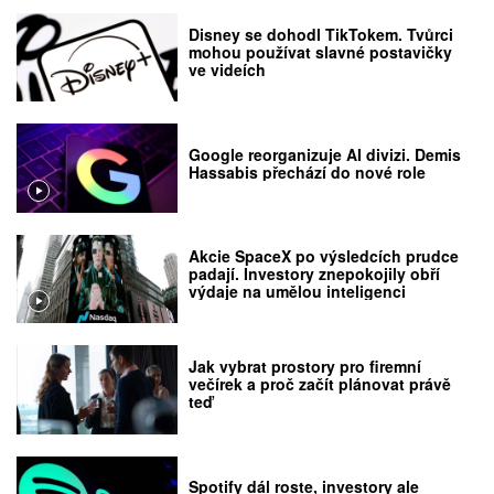
Disney se dohodl TikTokem. Tvůrci
mohou používat slavné postavičky
ve videích
Google reorganizuje AI divizi. Demis
Hassabis přechází do nové role
Akcie SpaceX po výsledcích prudce
padají. Investory znepokojily obří
výdaje na umělou inteligenci
Jak vybrat prostory pro firemní
večírek a proč začít plánovat právě
teď
Spotify dál roste, investory ale