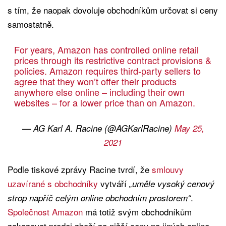
s tím, že naopak dovoluje obchodníkům určovat si ceny
samostatně.
For years, Amazon has controlled online retail
prices through its restrictive contract provisions &
policies. Amazon requires third-party sellers to
agree that they won’t offer their products
anywhere else online – including their own
websites – for a lower price than on Amazon.
— AG Karl A. Racine (@AGKarlRacine)
May 25,
2021
Podle tiskové zprávy Racine tvrdí, že
smlouvy
uzavírané s obchodníky
vytváří
„uměle vysoký cenový
.
strop napříč celým online obchodním prostorem“
Společnost Amazon
má totiž svým obchodníkům
zakazovat prodej zboží za nižší cenu na jiných online