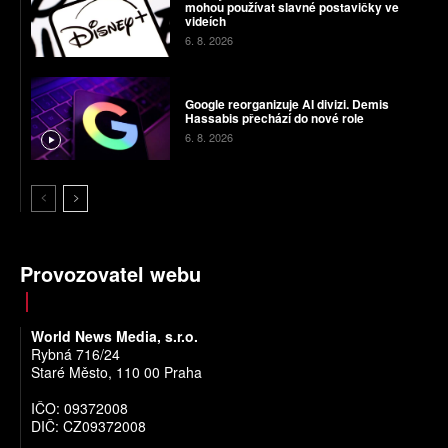
mohou používat slavné postavičky ve
videích
6. 8. 2026
Google reorganizuje AI divizi. Demis
Hassabis přechází do nové role
6. 8. 2026
Provozovatel webu
World News Media, s.r.o.
Rybná 716/24
Staré Město, 110 00 Praha
IČO: 09372008
DIČ: CZ09372008