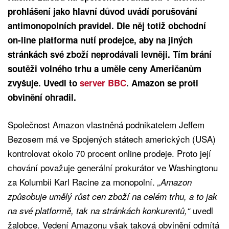
prohlášení jako hlavní důvod uvádí porušování
antimonopolních pravidel. Dle něj totiž obchodní
on-line platforma nutí prodejce, aby na jiných
stránkách své zboží neprodávali levněji. Tím brání
soutěži volného trhu a uměle ceny Američanům
zvyšuje. Uvedl to
server BBC
. Amazon se proti
obvinění ohradil.
Společnost Amazon vlastněná podnikatelem Jeffem
Bezosem má ve Spojených státech amerických (USA)
kontrolovat okolo 70 procent online prodeje. Proto její
chování považuje generální prokurátor ve Washingtonu
za Kolumbii Karl Racine za monopolní.
„Amazon
způsobuje umělý růst cen zboží na celém trhu, a to jak
uvedl
na své platformě, tak na stránkách konkurentů,“
žalobce. Vedení Amazonu však taková obvinění odmítá