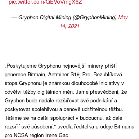
pic.twitter.com/QEVoVmgX6Z
— Gryphon Digital Mining (@GryphonMining)
May
14, 2021
„Poskytujeme Gryphonu nejnovější minery příští
generace Bitmain, Antminer S19j Pro. Bezuhlíková
stopa Gryphonu je známkou dlouhodobé iniciativy v
odvětví těžby digitálních měn. Jsme přesvědčeni, že
Gryphon bude nadále rozšiřovat své podnikání a
poskytovat spolehlivou a cenově udržitelnou těžbu.
Těšíme se na další spolupráci v budoucnu, až dále
rozšíří své působení,“ uvedla ředitelka prodeje Bitmainu
pro NCSA region Irene Gao.