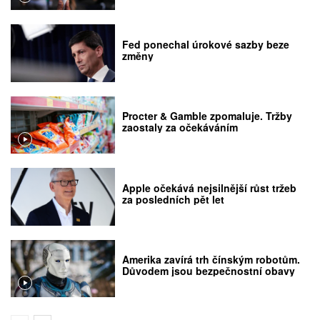
Fed ponechal úrokové sazby beze
změny
Procter & Gamble zpomaluje. Tržby
zaostaly za očekáváním
Apple očekává nejsilnější růst tržeb
za posledních pět let
Amerika zavírá trh čínským robotům.
Důvodem jsou bezpečnostní obavy