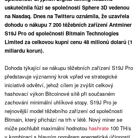
uskutečnila fúzi se společností Sphere 3D vedenou
na Nasdaq. Dnes na Twitteru oznámila, že uzavřela
dohodu o nákupu 7 200 těžebních zařízení Antminer
S19J Pro od společnosti Bitmain Technologies
Limited za celkovou kupní cenu 48 milionů dolarů (1
miliardu korun).
Dohoda týkající se nákupu těžebních zařízení S19J Pro
představuje významný krok vpřed ve strategické
iniciativě odvětví, jehož cílem je zvýšit celkový
hashovací výkon Bitcoinové sítě při současném
zachování minimální uhlíkové stopy. S19J Pro je
nejnovější model těžebního zařízení od společnosti
Bitmain, který přichází na trh v létě. Nový miner se
může pochlubit maximální hodnotou
hashrate
100 TH/s
v kombinaci s hlavním poměrem energetické účinnosti