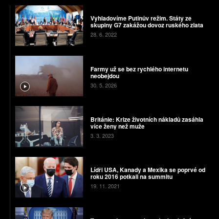
Vyhladovíme Putinův režim. Státy ze
skupiny G7 zakážou dovoz ruského zlata
28. 6. 2022
Farmy už se bez rychlého internetu
neobejdou
30. 5. 2026
Británie: Krize životních nákladů zasáhla
více ženy než muže
3. 3. 2023
Lídři USA, Kanady a Mexika se poprvé od
roku 2016 potkali na summitu
19. 11. 2021