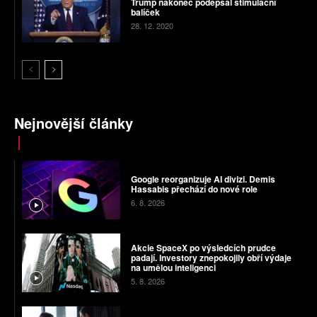
Trump nakonec podepsal stimulační
balíček
28. 12. 2020
Nejnovější články
Google reorganizuje AI divizi. Demis
Hassabis přechází do nové role
6. 8. 2026
Akcie SpaceX po výsledcích prudce
padají. Investory znepokojily obří výdaje
na umělou inteligenci
5. 8. 2026