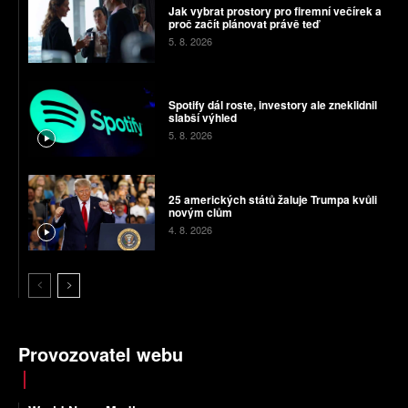
Jak vybrat prostory pro firemní večírek a
proč začít plánovat právě teď
5. 8. 2026
Spotify dál roste, investory ale zneklidnil
slabší výhled
5. 8. 2026
25 amerických států žaluje Trumpa kvůli
novým clům
4. 8. 2026
Provozovatel webu