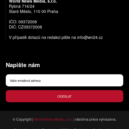
World News Media, s.r.o.
Rybná 716/24
Staré Město, 110 00 Praha
IČO: 09372008
DIČ: CZ09372008
V případě dotazů na redakci pište na
info@wn24.cz
Napište nám
ODESLAT
© Copyright |
World News Media, s.r.o.
| všechna práva vyhrazena.