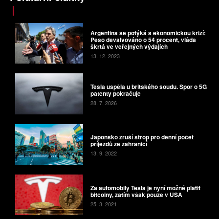
Argentina se potýká s ekonomickou krizí:
Peso devalvováno o 54 procent, vláda
škrtá ve veřejných výdajích
13. 12. 2023
Tesla uspěla u britského soudu. Spor o 5G
patenty pokračuje
28. 7. 2026
Japonsko zruší strop pro denní počet
příjezdů ze zahraničí
13. 9. 2022
Za automobily Tesla je nyní možné platit
bitcoiny, zatím však pouze v USA
25. 3. 2021