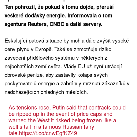
Ten pohrozil, že pokud k tomu dojde, přeruší
veškeré dodávky energie. Informovala o tom
agentura Reuters, CNBC a další servery.
Eskalující patová situace by mohla dále zvýšit vysoké
ceny plynu v Evropě. Také se zhmotňuje riziko
zavedení přídělového systému v některých z
nejbohatších zemí světa. Vlády EU už nyní utrácejí
obrovské peníze, aby zastavily kolaps svých
poskytovatelů energie a zabránily mrznutí zákazníků v
nadcházejících chladných měsících.
As tensions rose, Putin said that contracts could
be ripped up in the event of price caps and
warned the West it risked being frozen like a
wolf’s tail in a famous Russian fairy
tale.
https://t.co/cnwEgfKZ49