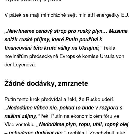
V pátek se mají mimořádně sejít ministři energetiky EU.
„Navrhneme cenový strop pro ruský plyn… Musíme
snížit ruské příjmy, které Putin používá k
řekla
financování této kruté války na Ukrajině,“
novinářům předsedkyně Evropské komise Ursula von
der Leyenová.
Žádné dodávky, zmrznete
Putin tento krok předvídal a řekl, že Rusko udeří.
„Nedodáme vůbec nic, pokud to bude v rozporu s
řekl Putin na ekonomickém fóru ve
našimi zájmy,“
Vladivostoku
. „Nedodáme plyn, ropu, uhlí, topný olej
prohlásil. Zpochybnil také
– nebudeme dodávat nic,“