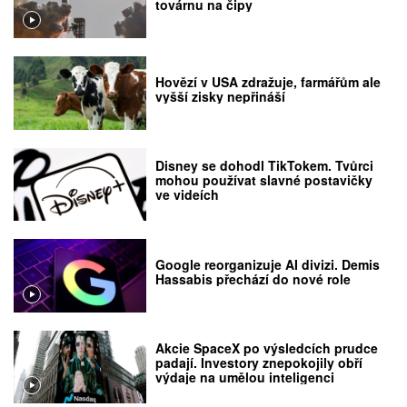
továrnu na čipy
Hovězí v USA zdražuje, farmářům ale
vyšší zisky nepřináší
Disney se dohodl TikTokem. Tvůrci
mohou používat slavné postavičky
ve videích
Google reorganizuje AI divizi. Demis
Hassabis přechází do nové role
Akcie SpaceX po výsledcích prudce
padají. Investory znepokojily obří
výdaje na umělou inteligenci