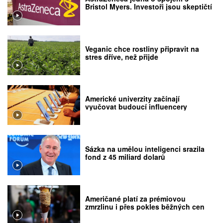
Bristol Myers. Investoři jsou skeptičtí
Veganic chce rostliny připravit na
stres dříve, než přijde
Americké univerzity začínají
vyučovat budoucí influencery
Sázka na umělou inteligenci srazila
fond z 45 miliard dolarů
Američané platí za prémiovou
zmrzlinu i přes pokles běžných cen