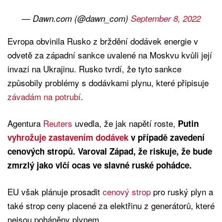
— Dawn.com (@dawn_com)
September 8, 2022
Evropa obvinila Rusko z brždění dodávek energie v
odvetě za západní sankce uvalené na Moskvu kvůli její
invazi na Ukrajinu. Rusko tvrdí, že tyto sankce
způsobily problémy s dodávkami plynu, které připisuje
závadám na potrubí
.
Agentura
Reuters
uvedla, že jak napětí roste,
Putin
vyhrožuje zastavením dodávek
v případě zavedení
cenových stropů. Varoval Západ, že riskuje, že bude
zmrzlý jako vlčí ocas ve slavné ruské pohádce.
EU však plánuje prosadit
cenový strop
pro ruský plyn a
také strop ceny placené za elektřinu z generátorů, které
nejsou poháněny plynem.