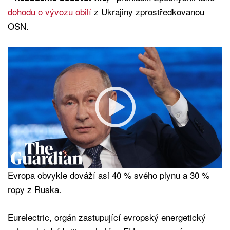
dohodu o vývozu obilí
z Ukrajiny zprostředkovanou
OSN.
Evropa obvykle dováží asi 40 % svého plynu a 30 %
ropy z Ruska.
Eurelectric, orgán zastupující evropský energetický