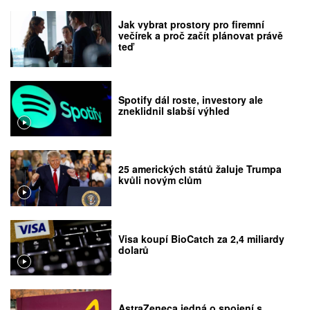
Jak vybrat prostory pro firemní
večírek a proč začít plánovat právě
teď
Spotify dál roste, investory ale
zneklidnil slabší výhled
25 amerických států žaluje Trumpa
kvůli novým clům
Visa koupí BioCatch za 2,4 miliardy
dolarů
AstraZeneca jedná o spojení s