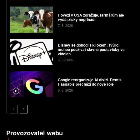
Hovězí v USA zdražuje, farmářům ale
vyšší zisky nepřináší
7. 8. 2026
Disney se dohodl TikTokem. Tvůrci
mohou používat slavné postavičky ve
videích
6. 8. 2026
Google reorganizuje AI divizi. Demis
Hassabis přechází do nové role
6. 8. 2026
Provozovatel webu