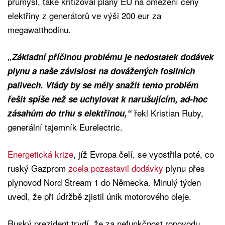
průmysl, také kritizoval plány EU na omezení ceny
elektřiny z generátorů ve výši 200 eur za
megawatthodinu.
„Základní příčinou problému je nedostatek dodávek
plynu a naše závislost na dovážených fosilních
palivech. Vlády by se měly snažit tento problém
řešit spíše než se uchylovat k narušujícím, ad-hoc
řekl Kristian Ruby,
zásahům do trhu s elektřinou,“
generální tajemník Eurelectric.
Energetická krize
, jíž Evropa čelí, se vyostřila poté, co
ruský Gazprom
zcela pozastavil dodávky
plynu přes
plynovod Nord Stream 1 do Německa. Minulý týden
uvedl, že při údržbě zjistil únik motorového oleje.
Ruský prezident trvdí, že za nefunkčnost ropovodu