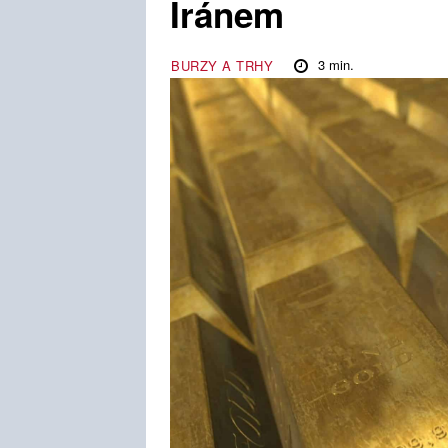
Íránem
3
min.
BURZY A TRHY