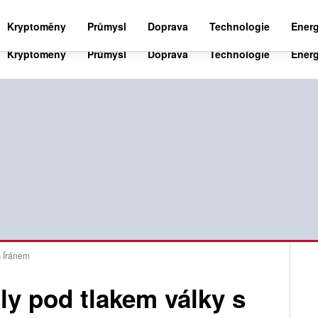
BUSINESS NEWS 24
WORLD NEWS 24
SPO
Kryptoměny
Průmysl
Doprava
Technologie
Energ
s Íránem
sly pod tlakem války s