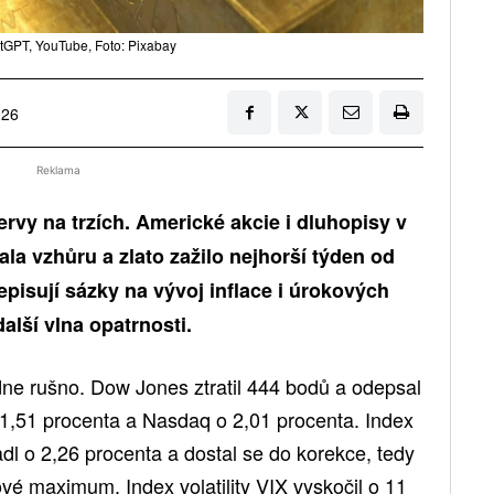
tGPT, YouTube, Foto: Pixabay
026
Reklama
ervy na trzích. Americké akcie i dluhopisy v
ala vzhůru a zlato zažilo nejhorší týden od
episují sázky na vývoj inflace i úrokových
alší vlna opatrnosti.
dne rušno. Dow Jones ztratil 444 bodů a odepsal
 1,51 procenta a Nasdaq o 2,01 procenta. Index
dl o 2,26 procenta a dostal se do korekce, tedy
vé maximum. Index volatility VIX vyskočil o 11