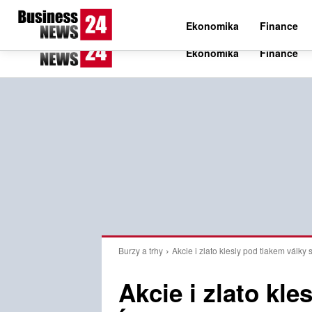
C
19.6
Pátek 7. srpna 2026
Czech
Ekonomika
Finance
Burzy a trhy
Akcie i zlato klesly pod tlakem války 
Akcie i zlato kle