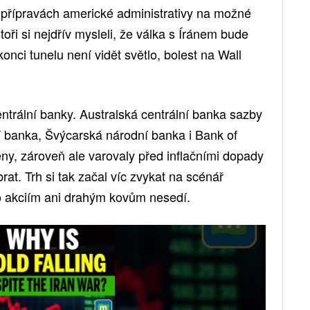
o přípravách americké administrativy na možné
oři si nejdřív mysleli, že válka s Íránem bude
konci tunelu není vidět světlo, bolest na Wall
 centrální banky. Australská centrální banka sazby
ní banka, Švýcarská národní banka i Bank of
ny, zároveň ale varovaly před inflačními dopady
brat. Trh si tak začal víc zvykat na scénář
o akciím ani drahým kovům nesedí.