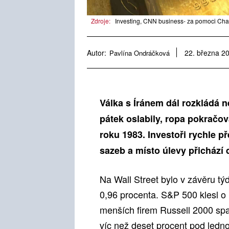
Zdroje:
Investing, CNN business- za pomoci Cha
Autor:
Pavlína Ondráčková
22. března 2
Válka s Íránem dál rozkládá n
pátek oslabily, ropa pokračov
roku 1983. Investoři rychle př
sazeb a místo úlevy přichází d
Na Wall Street bylo v závěru tý
0,96 procenta. S&P 500 klesl o
menších firem Russell 2000 spa
víc než deset procent pod ledno