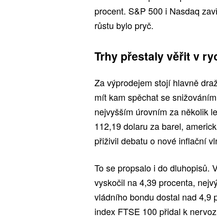
procent. S&P 500 i Nasdaq zavře
růstu bylo pryč.
Trhy přestaly věřit v ry
Za výprodejem stojí hlavně dra
mít kam spěchat se snižováním 
nejvyšším úrovním za několik l
112,19 dolaru za barel, americ
přiživil debatu o nové inflační vl
To se propsalo i do dluhopisů.
vyskočil na 4,39 procenta, nejv
vládního bondu dostal nad 4,9 
index FTSE 100 přidal k nervoz