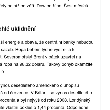
ly nejníž od září, Dow od října. Šest měsíců
chlé uklidnění
žší energie a obava, že centrální banky nebudou
sazeb. Ropa během týdne vystřelila k
et. Severomořský Brent v pátek uzavřel na
ká ropa na 98,32 dolaru. Takový pohyb okamžitě
ně.
 Výnos desetiletého amerického dluhopisu
ýš od července. V Británii se výnos desetiletého
procenta a byl nejvýš od roku 2008. Londýnský
itě vlastní pokles o 1,44 procenta. Odpoledne