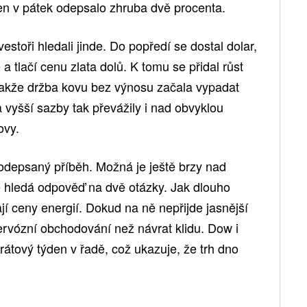
en v pátek odepsalo zhruba dvě procenta.
estoři hledali jinde. Do popředí se dostal dolar,
a tlačí cenu zlata dolů. K tomu se přidal růst
takže držba kovu bez výnosu začala vypadat
a vyšší sazby tak převážily i nad obvyklou
ovy.
 odepsaný příběh. Možná je ještě brzy nad
ně hledá odpověď na dvě otázky. Jak dlouho
jí ceny energií. Dokud na ně nepřijde jasnější
ervózní obchodování než návrat klidu. Dow i
rátový týden v řadě, což ukazuje, že trh dno