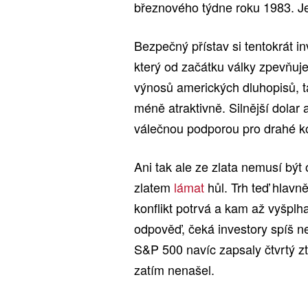
březnového týdne roku 1983. J
Bezpečný přístav si tentokrát inv
který od začátku války zpevňuje 
výnosů amerických dluhopisů, 
méně atraktivně. Silnější dolar 
válečnou podporou pro drahé k
Ani tak ale ze zlata nemusí být
zlatem
lámat
hůl. Trh teď hlav
konflikt potrvá a kam až vyšplha
odpověď, čeká investory spíš n
S&P 500 navíc zapsaly čtvrtý zt
zatím nenašel.