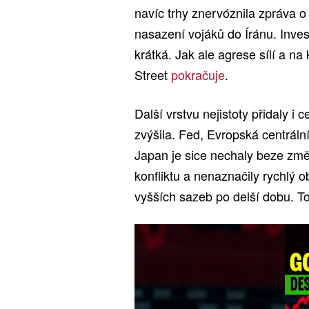
navíc trhy znervóznila zpráva 
nasazení vojáků do Íránu. Invest
krátká. Jak ale agrese sílí a na 
Street
pokračuje
.
Další vrstvu nejistoty přidaly i
zvýšila. Fed, Evropská centrál
Japan je sice nechaly beze změ
konfliktu a nenaznačily rychlý o
vyšších sazeb po delší dobu. T