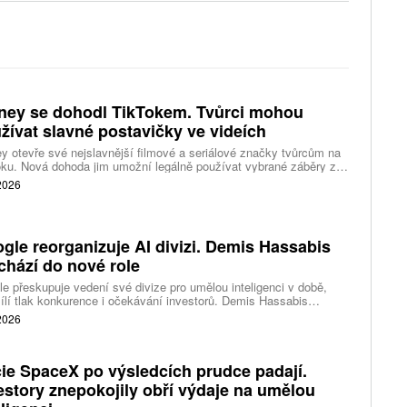
ney se dohodl TikTokem. Tvůrci mohou
žívat slavné postavičky ve videích
y otevře své nejslavnější filmové a seriálové značky tvůrcům na
ku. Nová dohoda jim umožní legálně používat vybrané záběry z
kce studia a sdílet vlastní videa také na platformě Disney Verts.
 2026
gle reorganizuje AI divizi. Demis Hassabis
chází do nové role
e přeskupuje vedení své divize pro umělou inteligenci v době,
ílí tlak konkurence i očekávání investorů. Demis Hassabis
vá každodenní řízení DeepMind a zaměří se na vývoj pokročilé
 2026
 inteligence i její dopad na společnost.
ie SpaceX po výsledcích prudce padají.
estory znepokojily obří výdaje na umělou