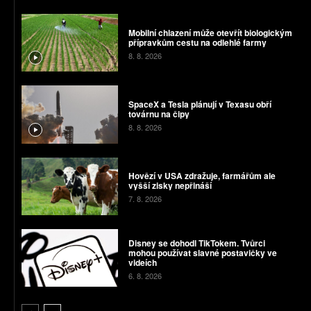
Mobilní chlazení může otevřít biologickým
přípravkům cestu na odlehlé farmy
8. 8. 2026
SpaceX a Tesla plánují v Texasu obří
továrnu na čipy
8. 8. 2026
Hovězí v USA zdražuje, farmářům ale
vyšší zisky nepřináší
7. 8. 2026
Disney se dohodl TikTokem. Tvůrci
mohou používat slavné postavičky ve
videích
6. 8. 2026