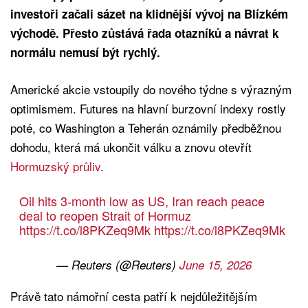
investoři začali sázet na klidnější vývoj na Blízkém
východě. Přesto zůstává řada otazníků a návrat k
normálu nemusí být rychlý.
Americké akcie vstoupily do nového týdne s výrazným
optimismem. Futures na hlavní burzovní indexy rostly
poté, co Washington a Teherán oznámily předběžnou
dohodu, která má ukončit válku a znovu otevřít
Hormuzský průliv
.
Oil hits 3-month low as US, Iran reach peace
deal to reopen Strait of Hormuz
https://t.co/l8PKZeq9Mk
https://t.co/l8PKZeq9Mk
— Reuters (@Reuters)
June 15, 2026
Právě tato námořní cesta patří k nejdůležitějším