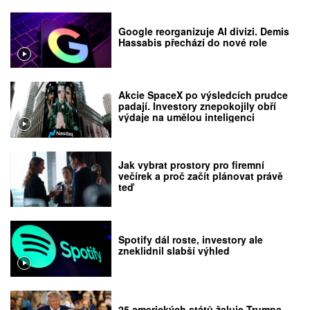
Google reorganizuje AI divizi. Demis
Hassabis přechází do nové role
Akcie SpaceX po výsledcích prudce
padají. Investory znepokojily obří
výdaje na umělou inteligenci
Jak vybrat prostory pro firemní
večírek a proč začít plánovat právě
teď
Spotify dál roste, investory ale
zneklidnil slabší výhled
25 amerických států žaluje Trumpa