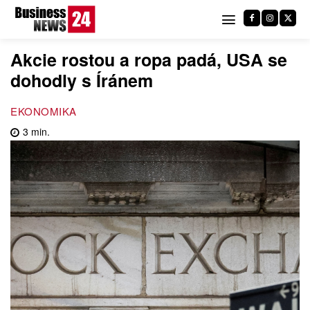
Akcie rostou a ropa padá, USA se
dohodly s Íránem
EKONOMIKA
3
min.