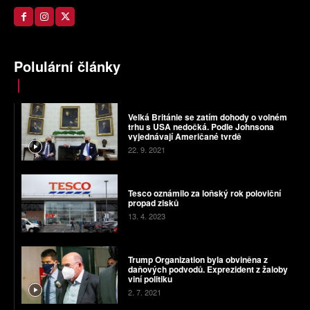
Polulární články
Velká Británie se zatím dohody o volném
trhu s USA nedočká. Podle Johnsona
vyjednávají Američané tvrdě
22. 9. 2021
Tesco oznámilo za loňský rok poloviční
propad zisků
13. 4. 2023
Trump Organization byla obviněna z
daňových podvodů. Exprezident z žaloby
viní politiku
2. 7. 2021