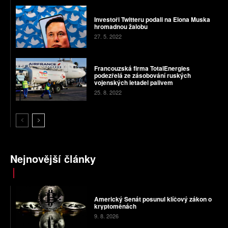
Investoři Twitteru podali na Elona Muska
hromadnou žalobu
27. 5. 2022
Francouzská firma TotalEnergies
podezřelá ze zásobování ruských
vojenských letadel palivem
25. 8. 2022
Nejnovější články
Americký Senát posunul klíčový zákon o
kryptoměnách
9. 8. 2026