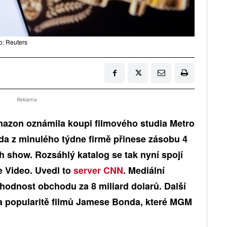
o: Reuters
Reklama
azon oznámila koupi filmového studia Metro
 z minulého týdne firmě přinese zásobu 4
ních show. Rozsáhlý katalog se tak nyní spojí
e Video. Uvedl to
server CNN
. Mediální
ýhodnost obchodu za 8 miliard dolarů. Další
na popularitě filmů Jamese Bonda, které MGM