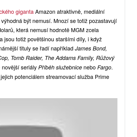
ckého giganta
Amazon atraktivně, mediální
a výhodná být nemusí. Mnozí se totiž pozastavují
 dolarů, která nemusí hodnotě MGM zcela
 jsou totiž povětšinou staršími díly, i když
ámější tituly se řadí například
James Bond,
Cop, Tomb Raider, The Addams Family, Růžový
é novější seriály
nebo
.
Příběh služebnice
Fargo
 jejich potenciálem streamovací služba Prime