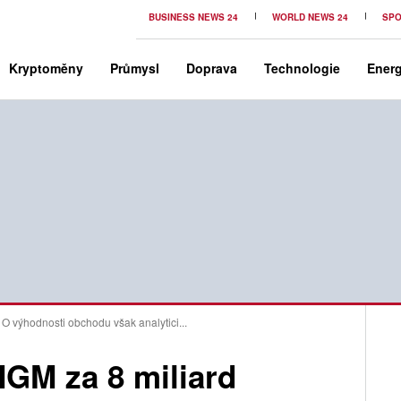
BUSINESS NEWS 24
WORLD NEWS 24
SPO
Kryptoměny
Průmysl
Doprava
Technologie
Energ
O výhodnosti obchodu však analytici...
GM za 8 miliard