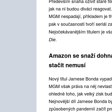
Především snaha oživit staré fil
jak na ni budou diváci reagovat
MGM nespadají, příkladem je t
pak v současnosti tvoří seriál za
Nejočekávanějším titulem je v
.
Die
Amazon se snaží dohna
stačit nemusí
Nový titul Jamese Bonda vypadá
MGM však práva na něj nevlastn
ohledně toho, jak velký zisk bu
Nejnovější díl Jamese Bonda by
způsobených pandemií začít pr