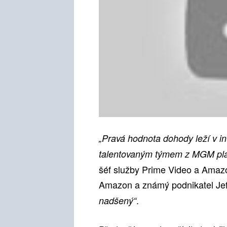
„Pravá hodnota dohody leží v int
talentovaným týmem z MGM plán
šéf služby Prime Video a Amazo
Amazon a známý podnikatel Jef
.
nadšený“