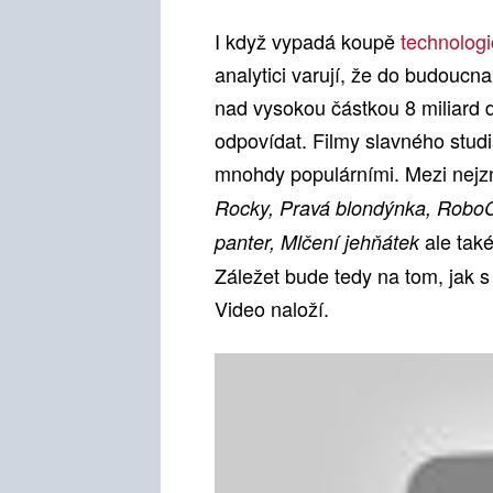
I když vypadá koupě
technologi
analytici varují, že do budoucn
nad vysokou částkou 8 miliard
odpovídat. Filmy slavného studia
mnohdy populárními. Mezi nejzn
Rocky, Pravá blondýnka, Robo
ale tak
panter, Mlčení jehňátek
Záležet bude tedy na tom, jak s
Video naloží.