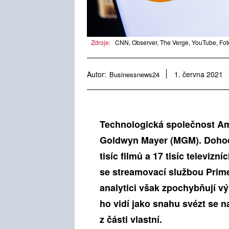
Zdroje:
CNN, Observer, The Verge, YouTube, Fot
Autor:
Businessnews24
1. června 2021
Technologická společnost Am
Goldwyn Mayer (MGM). Dohoda
tisíc filmů a 17 tisíc televiz
se streamovací službou Prim
analytici však zpochybňují v
ho vidí jako snahu svézt se 
z části vlastní.