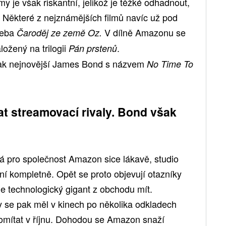
my je však riskantní, jelikož je těžké odhadnout,
. Některé z nejznámějších filmů navíc už pod
řeba
V dílně Amazonu se
Čaroděj ze země Oz.
ložený na trilogii
.
Pán prstenů
šak nejnovější James Bond s názvem
No Time To
t streamovací rivaly. Bond však
 pro společnost Amazon sice lákavě, studio
í kompletně. Opět se proto objevují otazníky
de technologický gigant z obchodu mít.
 se pak měl v kinech po několika odkladech
omítat v říjnu. Dohodou se Amazon snaží