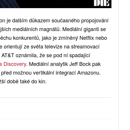
on je dalším důkazem současného propojování
ějších mediálních magnátů. Mediální giganti se
ěchu konkurentů, jako je zmíněný Netflix nebo
e orientují ze světa televize na streamovací
AT&T oznámila, že se pod ní spadající
s Discovery
. Mediální analytik Jeff Bock pak
 před možnou vertikální integrací Amazonu.
žší době také do kin.