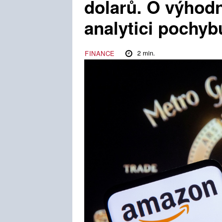
dolarů. O výhod
analytici pochyb
2
min.
FINANCE