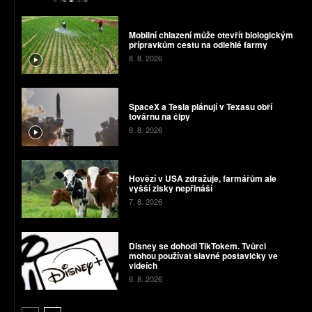
Mobilní chlazení může otevřít biologickým
přípravkům cestu na odlehlé farmy
8. 8. 2026
SpaceX a Tesla plánují v Texasu obří
továrnu na čipy
8. 8. 2026
Hovězí v USA zdražuje, farmářům ale
vyšší zisky nepřináší
7. 8. 2026
Disney se dohodl TikTokem. Tvůrci
mohou používat slavné postavičky ve
videích
6. 8. 2026