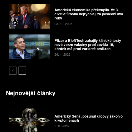
Americká ekonomika překvapila. Ve 3.
čtvrtletí rostla nejrychleji za poslední dva
roky
23. 12. 2025
Pfizer a BioNTech zahájily klinické testy
nové verze vakcíny proti covidu-19,
chránit má proti variantě omikron
26. 1. 2022
Nejnovější články
Americký Senát posunul klíčový zákon o
kryptoměnách
9. 8. 2026