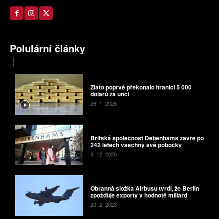
Polulární články
Zlato poprvé překonalo hranici 5 000
dolarů za unci
26. 1. 2026
Britská společnost Debenhams zavře po
242 letech všechny své pobočky
4. 12. 2020
Obranná složka Airbusu tvrdí, že Berlín
zpožďuje exporty v hodnotě miliard
20. 2. 2023