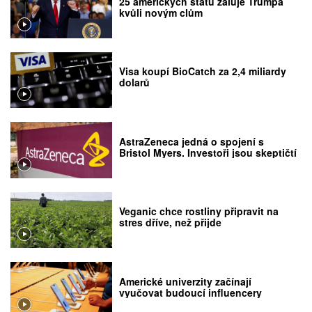
25 amerických států žaluje Trumpa
kvůli novým clům
Visa koupí BioCatch za 2,4 miliardy
dolarů
AstraZeneca jedná o spojení s
Bristol Myers. Investoři jsou skeptičtí
Veganic chce rostliny připravit na
stres dříve, než přijde
Americké univerzity začínají
vyučovat budoucí influencery