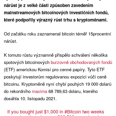
nárůst je z velké části způsoben zavedením
mainstreamových bitcoinových investičních fondů,
které podpořily výrazný růst trhu s kryptoměnami.
Od začátku roku zaznamenal bitcoin téměř 15procentní
nárůst.
K tomuto růstu významně přispělo schválení několika
spotových bitcoinových
burzovně obchodovaných fondů
(ETF) americkou Komisí pro cenné papíry. Tyto ETF
poskytují investorům regulovanou expozici vůči ceně
bitcoinu. Kryptoměně nyní chybí pouhých 19 000 dolarů
do rekordního
maxima
68 789,63 dolaru, kterého
dosáhla 10. listopadu 2021.
If you bought just $1,000 in
#Bitcoin
two weeks