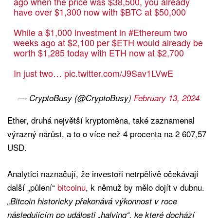
ago when the price was $38,500, you already
have over $1,300 now with
$BTC
at $50,000
While a $1,000 investment in
#Ethereum
two
weeks ago at $2,100 per
$ETH
would already be
worth $1,285 today with ETH now at $2,700
In just two…
pic.twitter.com/J9Sav1LVwE
— CryptoBusy (@CryptoBusy)
February 13, 2024
Ether, druhá největší kryptoměna, také zaznamenal
výrazný nárůst, a to o více než 4 procenta na 2 607,57
USD.
Analytici naznačují, že investoři netrpělivě očekávají
další „půlení“
bitcoinu
, k němuž by mělo dojít v dubnu.
„Bitcoin historicky překonává výkonnost v roce
následujícím po události „halving“, ke které dochází