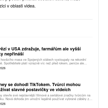
ci v oblasti videa.
ězí v USA zdražuje, farmářům ale vyšší
ky nepřináší
 hovězího masa ve Spojených státech vystoupaly na rekordní
ě. Spotřebitelé platí výrazně víc než před rokem, peníze ale
távají farmářům, zpracovatelům ani restauracím. Celý řetězec
 2026
jí nedostatek dobytka a prudce rostoucí náklady.
ney se dohodl TikTokem. Tvůrci mohou
žívat slavné postavičky ve videích
y otevře své nejslavnější filmové a seriálové značky tvůrcům na
ku. Nová dohoda jim umožní legálně používat vybrané záběry z
kce studia a sdílet vlastní videa také na platformě Disney Verts.
 2026