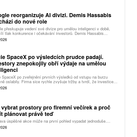
gle reorganizuje AI divizi. Demis Hassabis
chází do nové role
e přeskupuje vedení své divize pro umělou inteligenci v době,
ílí tlak konkurence i očekávání investorů. Demis Hassabis
vá každodenní řízení DeepMind a zaměří se na vývoj pokročilé
 2026
 inteligence i její dopad na společnost.
ie SpaceX po výsledcích prudce padají.
estory znepokojily obří výdaje na umělou
eligenci
 SpaceX po zveřejnění prvních výsledků od vstupu na burzu
ně oslabily. Firma sice rychle zvyšuje tržby a tvrdí, že investice
ělé inteligence se vracejí mnohem rychleji než dříve, investoři ale
 2026
eší, zda je tempo rekordních výdajů dlouhodobě udržitelné.
 vybrat prostory pro firemní večírek a proč
ít plánovat právě teď
ava úspěšné akce může na první pohled vypadat jednoduše....
 2026