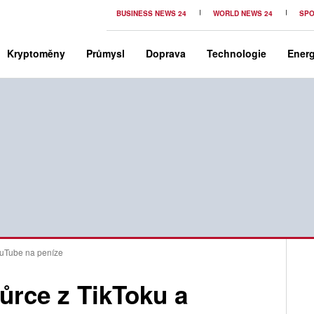
BUSINESS NEWS 24
WORLD NEWS 24
SPO
Kryptoměny
Průmysl
Doprava
Technologie
Energ
ouTube na peníze
ůrce z TikToku a