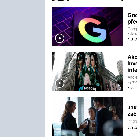
Goo
pře
Googl
kdy s
předá
6. 8.
umělé
Akc
Inv
int
Akcie
výraz
do um
5. 8.
dál ř
Jak
zač
Přípr
5. 8.