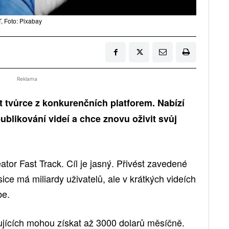
 Foto: Pixabay
Reklama
 tvůrce z konkurenčních platforem. Nabízí
publikování videí a chce znovu oživit svůj
tor Fast Track. Cíl je jasný. Přivést zavedené
ice má miliardy uživatelů, ale v krátkých videích
be.
dujících mohou získat až 3000 dolarů měsíčně.