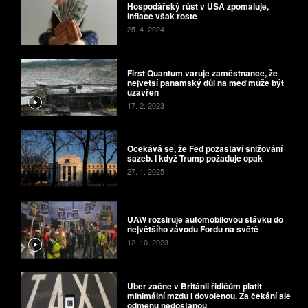
Hospodářský růst v USA zpomaluje,
inflace však roste
25. 4. 2024
First Quantum varuje zaměstnance, že
největší panamský důl na měď může být
uzavřen
17. 2. 2023
Očekává se, že Fed pozastaví snižování
sazeb. I když Trump požaduje opak
27. 1. 2025
UAW rozšiřuje automobilovou stávku do
největšího závodu Fordu na světě
12. 10. 2023
Uber začne v Británii řidičům platit
minimální mzdu i dovolenou. Za čekání ale
odměnu nedostanou