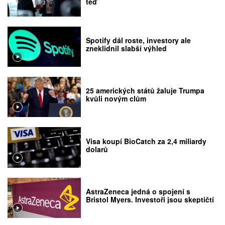
teď
Spotify dál roste, investory ale
zneklidnil slabší výhled
25 amerických států žaluje Trumpa
kvůli novým clům
Visa koupí BioCatch za 2,4 miliardy
dolarů
AstraZeneca jedná o spojení s
Bristol Myers. Investoři jsou skeptičtí