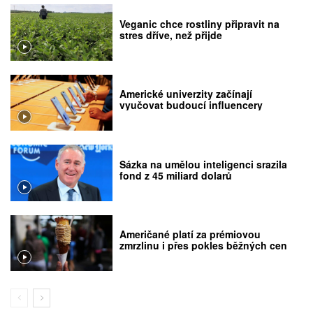
Veganic chce rostliny připravit na
stres dříve, než přijde
Americké univerzity začínají
vyučovat budoucí influencery
Sázka na umělou inteligenci srazila
fond z 45 miliard dolarů
Američané platí za prémiovou
zmrzlinu i přes pokles běžných cen