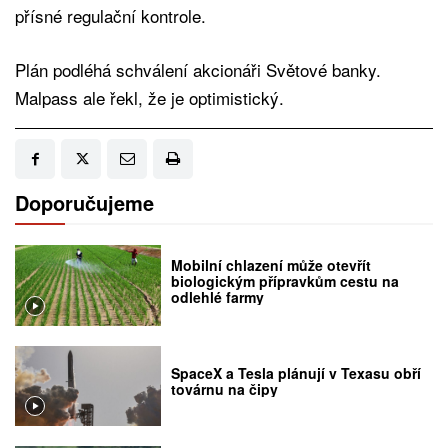
přísné regulační kontrole.
Plán podléhá schválení akcionáři Světové banky.
Malpass ale řekl, že je optimistický.
Doporučujeme
Mobilní chlazení může otevřít
biologickým přípravkům cestu na
odlehlé farmy
SpaceX a Tesla plánují v Texasu obří
továrnu na čipy