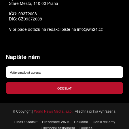
Staré Město, 110 00 Praha
IČO: 09372008
DIČ: CZ09372008
V případě dotazů na redakci pište na
info@wn24.cz
Napište nám
ODESLAT
© Copyright |
World News Media, s.r.o.
| všechna práva vyhrazena.
O nás / Kontakt
Prezentace WNM
Reklama
Ceník reklamy
Obchodní zastoupení
Cookies