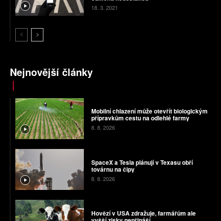
18. 3. 2021
Nejnovější články
Mobilní chlazení může otevřít biologickým
přípravkům cestu na odlehlé farmy
8. 8. 2026
SpaceX a Tesla plánují v Texasu obří
továrnu na čipy
8. 8. 2026
Hovězí v USA zdražuje, farmářům ale
vyšší zisky nepřináší