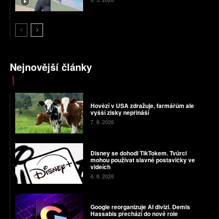
Nejnovější články
Hovězí v USA zdražuje, farmářům ale
vyšší zisky nepřináší
7. 8. 2026
Disney se dohodl TikTokem. Tvůrci
mohou používat slavné postavičky ve
videích
6. 8. 2026
Google reorganizuje AI divizi. Demis
Hassabis přechází do nové role