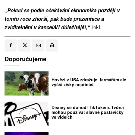
„Pokud se podle očekávání ekonomika později v
tomto roce zhorší, pak bude prezentace a
řekl.
zviditelnění v kanceláři důležitější,“
Doporučujeme
Hovězí v USA zdražuje, farmářům ale
vyšší zisky nepřináší
Disney se dohodl TikTokem. Tvůrci
mohou používat slavné postavičky
ve videích