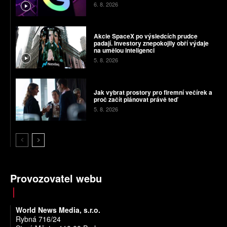
6. 8. 2026
Akcie SpaceX po výsledcích prudce
padají. Investory znepokojily obří výdaje
na umělou inteligenci
5. 8. 2026
Jak vybrat prostory pro firemní večírek a
proč začít plánovat právě teď
5. 8. 2026
Provozovatel webu
World News Media, s.r.o.
Rybná 716/24