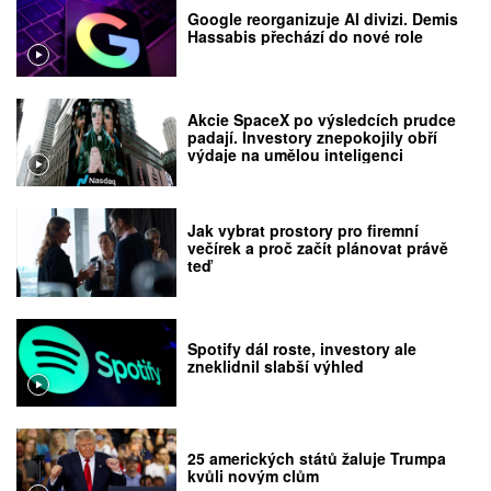
Google reorganizuje AI divizi. Demis
Hassabis přechází do nové role
Akcie SpaceX po výsledcích prudce
padají. Investory znepokojily obří
výdaje na umělou inteligenci
Jak vybrat prostory pro firemní
večírek a proč začít plánovat právě
teď
Spotify dál roste, investory ale
zneklidnil slabší výhled
25 amerických států žaluje Trumpa
kvůli novým clům