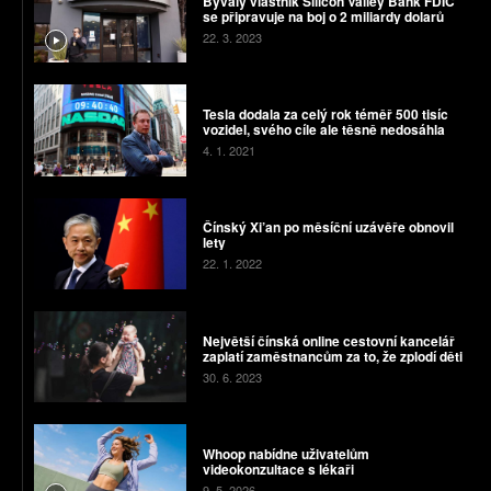
Bývalý vlastník Silicon Valley Bank FDIC
se připravuje na boj o 2 miliardy dolarů
22. 3. 2023
Tesla dodala za celý rok téměř 500 tisíc
vozidel, svého cíle ale těsně nedosáhla
4. 1. 2021
Čínský Xi’an po měsíční uzávěře obnovil
lety
22. 1. 2022
Největší čínská online cestovní kancelář
zaplatí zaměstnancům za to, že zplodí děti
30. 6. 2023
Whoop nabídne uživatelům
videokonzultace s lékaři
9. 5. 2026