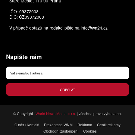
Staré Město, 110 00 Praha
IČO: 09372008
DIČ: CZ09372008
V případě dotazů na redakci pište na
info@wn24.cz
Napište nám
ODESLAT
© Copyright |
World News Media, s.r.o.
| všechna práva vyhrazena.
O nás / Kontakt
Prezentace WNM
Reklama
Ceník reklamy
Obchodní zastoupení
Cookies