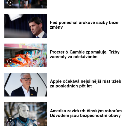
Fed ponechal úrokové sazby beze
změny
Procter & Gamble zpomaluje. Tržby
zaostaly za očekáváním
Apple očekává nejsilnější růst tržeb
za posledních pět let
Amerika zavírá trh čínským robotům.
Důvodem jsou bezpečnostní obavy