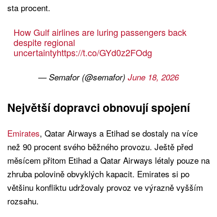
sta procent.
How Gulf airlines are luring passengers back
despite regional
uncertainty
https://t.co/GYd0z2FOdg
— Semafor (@semafor)
June 18, 2026
Největší dopravci obnovují spojení
Emirates
, Qatar Airways a Etihad se dostaly na více
než 90 procent svého běžného provozu. Ještě před
měsícem přitom Etihad a Qatar Airways létaly pouze na
zhruba polovině obvyklých kapacit. Emirates si po
většinu konfliktu udržovaly provoz ve výrazně vyšším
rozsahu.