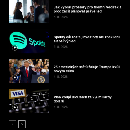
Jak vybrat prostory pro firemní večírek a
proč začít plánovat právě teď
5. 8. 2026
Spotify dál roste, investory ale zneklidnil
slabší výhled
5. 8. 2026
25 amerických států žaluje Trumpa kvůli
novým clům
4. 8. 2026
Visa koupí BioCatch za 2,4 miliardy
dolarů
4. 8. 2026