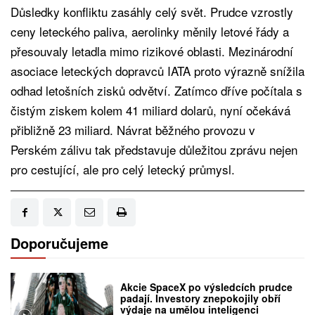
Důsledky konfliktu zasáhly celý svět. Prudce vzrostly
ceny leteckého paliva, aerolinky měnily letové řády a
přesouvaly letadla mimo rizikové oblasti. Mezinárodní
asociace leteckých dopravců IATA proto výrazně snížila
odhad letošních zisků odvětví. Zatímco dříve počítala s
čistým ziskem kolem 41 miliard dolarů, nyní očekává
přibližně 23 miliard. Návrat běžného provozu v
Perském zálivu tak představuje důležitou zprávu nejen
pro cestující, ale pro celý letecký průmysl.
Doporučujeme
Akcie SpaceX po výsledcích prudce
padají. Investory znepokojily obří
výdaje na umělou inteligenci