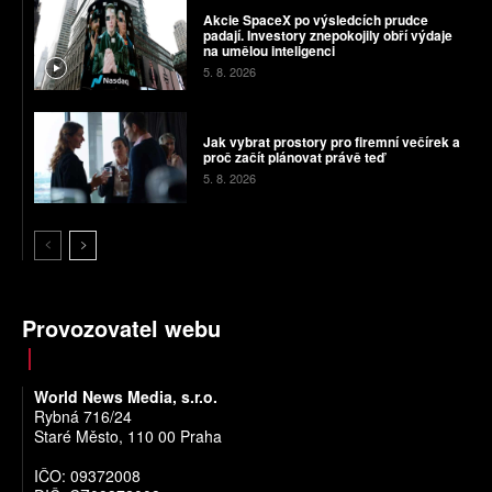
Akcie SpaceX po výsledcích prudce
padají. Investory znepokojily obří výdaje
na umělou inteligenci
5. 8. 2026
Jak vybrat prostory pro firemní večírek a
proč začít plánovat právě teď
5. 8. 2026
Provozovatel webu
World News Media, s.r.o.
Rybná 716/24
Staré Město, 110 00 Praha
IČO: 09372008