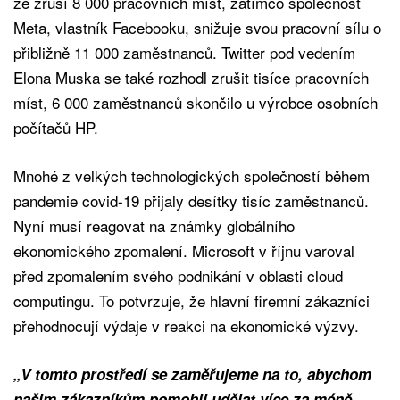
že zruší 8 000 pracovních míst, zatímco společnost
Meta, vlastník Facebooku, snižuje svou pracovní sílu o
přibližně 11 000 zaměstnanců. Twitter pod vedením
Elona Muska se také rozhodl zrušit tisíce pracovních
míst, 6 000 zaměstnanců skončilo u výrobce osobních
počítačů HP.
Mnohé z velkých technologických společností během
pandemie covid-19 přijaly desítky tisíc zaměstnanců.
Nyní musí reagovat na známky globálního
ekonomického zpomalení. Microsoft v říjnu varoval
před zpomalením svého podnikání v oblasti cloud
computingu. To potvrzuje, že hlavní firemní zákazníci
přehodnocují výdaje v reakci na ekonomické výzvy.
„V tomto prostředí se zaměřujeme na to, abychom
našim zákazníkům pomohli udělat více za méně