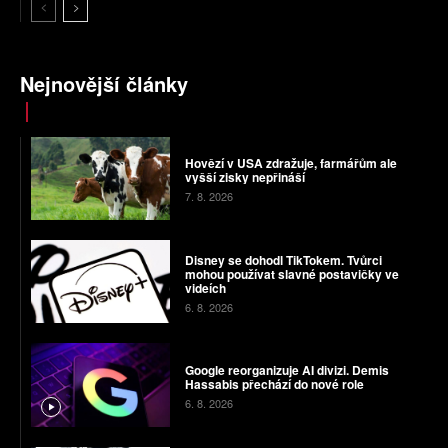
Nejnovější články
Hovězí v USA zdražuje, farmářům ale
vyšší zisky nepřináší
7. 8. 2026
Disney se dohodl TikTokem. Tvůrci
mohou používat slavné postavičky ve
videích
6. 8. 2026
Google reorganizuje AI divizi. Demis
Hassabis přechází do nové role
6. 8. 2026