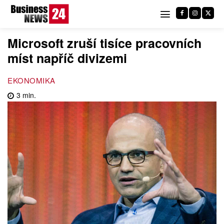
Microsoft zruší tisíce pracovních
míst napříč divizemi
EKONOMIKA
3
min.