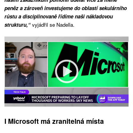
peněz a zároveň investujeme do oblastí sekulárního
růstu a disciplinovaně řídíme naši nákladovou
vyjádřil se Nadella.
strukturu,“
I Microsoft má zranitelná místa