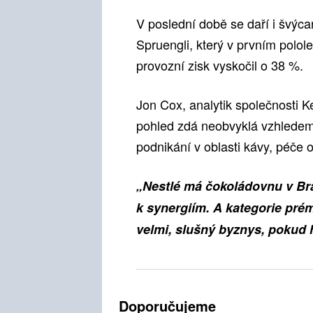
V poslední době se daří i švýca
Spruengli, který v prvním polole
provozní zisk vyskočil o 38 %.
Jon Cox, analytik společnosti 
pohled zdá neobvyklá vzhledem
podnikání v oblasti kávy, péče 
„Nestlé má čokoládovnu v Bra
k synergiím. A kategorie prém
velmi, slušný byznys, pokud 
Doporučujeme