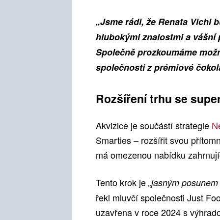
„Jsme rádi, že Renata Vichi 
hlubokými znalostmi a vášní p
Společně prozkoumáme možnost
společnosti z prémiové čokol
Rozšíření trhu se sup
Akvizice je součástí strategie
N
Smarties – rozšířit svou příto
má omezenou nabídku zahrnujíc
Tento krok je
„jasným posunem 
řekl mluvčí společnosti Just F
uzavřena v roce 2024 s výhrado