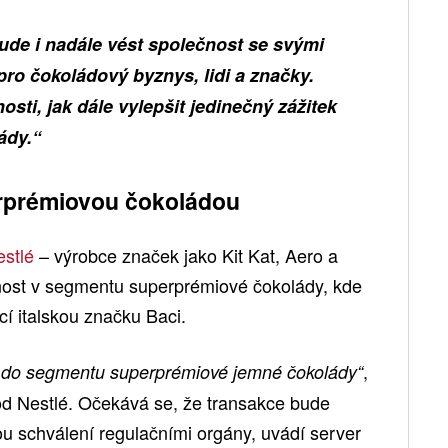
bude i nadále vést společnost se svými
ro čokoládový byznys, lidi a značky.
i, jak dále vylepšit jedinečný zážitek
ády.“
erprémiovou čokoládou
estlé
– výrobce značek jako Kit Kat, Aero a
mnost v segmentu superprémiové čokolády, kde
í italskou značku Baci.
,
do segmentu superprémiové jemné čokolády“
ood Nestlé. Očekává se, že transakce bude
u schválení regulačními orgány, uvádí server