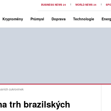
BUSINESS NEWS 24
WORLD NEWS 24
SPO
Kryptoměny
Průmysl
Doprava
Technologie
Energ
xusních cukrovinek
na trh brazilských