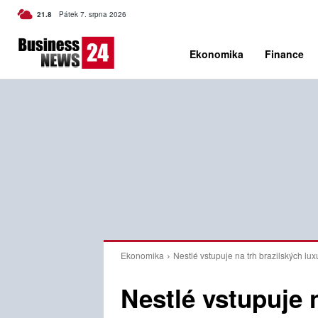
C
21.8
Pátek 7. srpna 2026
Czech
Ekonomika
Finance
Ekonomika
Nestlé vstupuje na trh brazilských lu
Nestlé vstupuje 