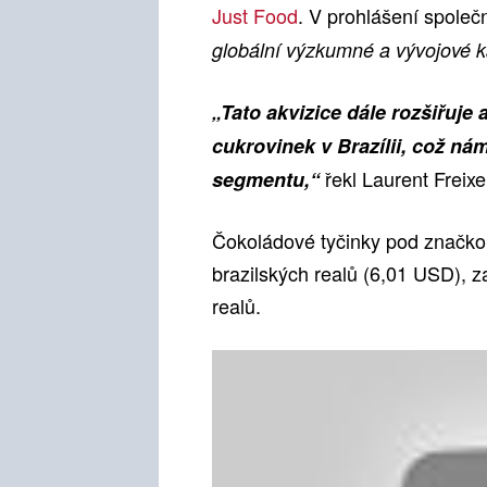
Just Food
. V prohlášení společ
globální výzkumné a vývojové ka
„Tato akvizice dále rozšiřuje 
cukrovinek v Brazílii, což n
řekl Laurent Freixe
segmentu,“
Čokoládové tyčinky pod značk
brazilských realů (6,01 USD), 
realů.