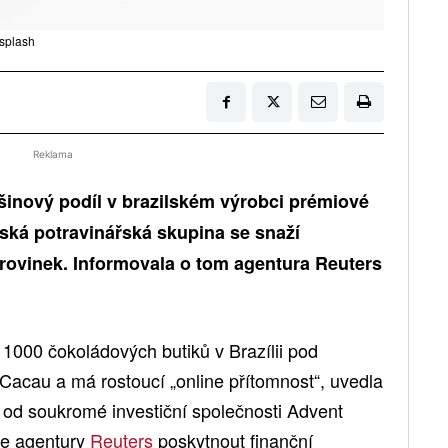
nsplash
Reklama
šinový podíl v brazilském výrobci prémiové
ká potravinářská skupina se snaží
rovinek. Informovala o tom agentura Reuters
000 čokoládových butiků v Brazílii pod
acau a má rostoucí „online přítomnost“, uvedla
e od soukromé investiční společnosti Advent
dle agentury
Reuters
poskytnout finanční