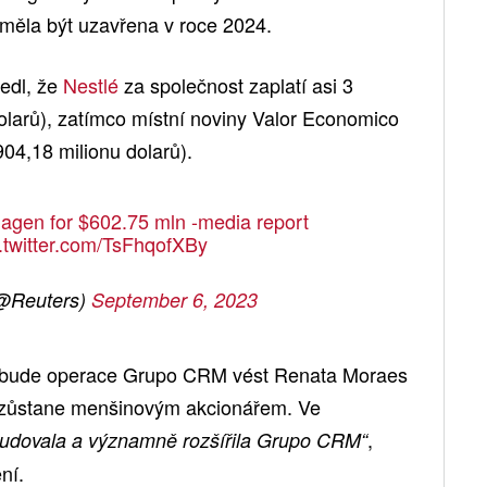
 měla být uzavřena v roce 2024.
vedl, že
Nestlé
za společnost zaplatí asi 3
dolarů), zatímco místní noviny Valor Economico
(904,18 milionu dolarů).
hagen for $602.75 mln -media report
.twitter.com/TsFhqofXBy
@Reuters)
September 6, 2023
le bude operace Grupo CRM vést Renata Moraes
 a zůstane menšinovým akcionářem. Ve
,
udovala a významně rozšířila Grupo CRM“
ní.