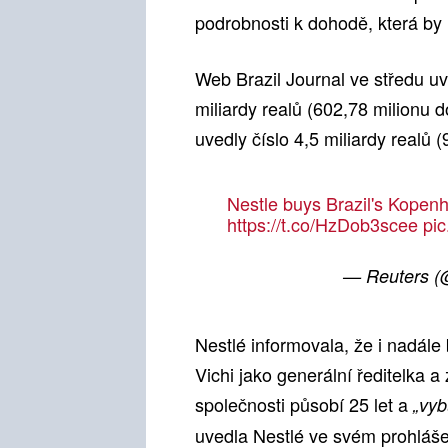
podrobnosti k dohodě, která by
Web Brazil Journal ve středu u
miliardy realů (602,78 milionu 
uvedly číslo 4,5 miliardy realů 
Nestle buys Brazil's Kopen
https://t.co/HzDob3scee
pic
— Reuters (
Nestlé informovala, že i nadá
Vichi jako generální ředitelka
společnosti působí 25 let a
„vyb
uvedla Nestlé ve svém prohláše