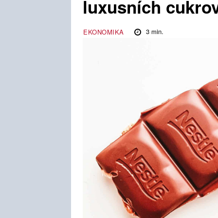
luxusních cukro
3
min.
EKONOMIKA