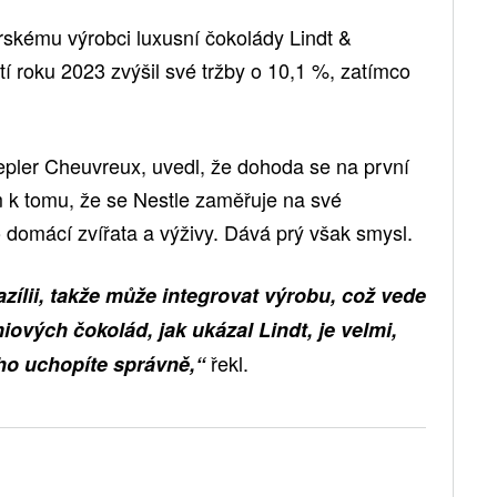
rskému výrobci luxusní čokolády Lindt &
tí roku 2023 zvýšil své tržby o 10,1 %, zatímco
Kepler Cheuvreux, uvedl, že dohoda se na první
 k tomu, že se Nestle zaměřuje na své
o domácí zvířata a výživy. Dává prý však smysl.
zílii, takže může integrovat výrobu, což vede
iových čokolád, jak ukázal Lindt, je velmi,
řekl.
ho uchopíte správně,“