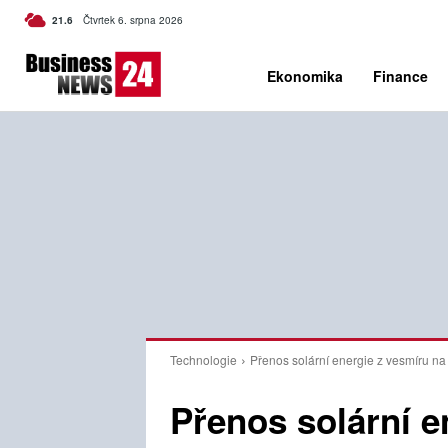
C
21.6
Čtvrtek 6. srpna 2026
Czech
Ekonomika
Finance
Technologie
Přenos solární energie z vesmíru n
Přenos solární e