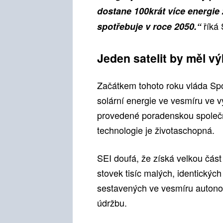
dostane 100krát více energie 
říká 
spotřebuje v roce 2050.“
Jeden satelit by měl vý
Začátkem tohoto roku vláda Spo
solární energie ve vesmíru ve vý
provedené poradenskou společn
technologie je životaschopná.
SEI doufá, že získá velkou část
stovek tisíc malých, identický
sestavených ve vesmíru autonom
údržbu.