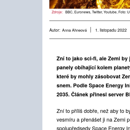
Zdroje:
BBC, Euronews, Twitter, Youtube, Foto: 
Autor:
Anna Ahneová
1. listopadu 2022
Zní to jako sci-fi, ale Zemi 
panely obíhající kolem planet
které by mohly zásobovat Zem
snem. Podle Space Energy Init
2035. Článek přinesl server 
Zní to příliš dobře, než aby to b
vesmíru a přenášet ji na Zemi p
spolupředsedy Space Energy Ini