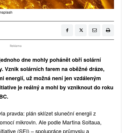
Unsplash
Reklama
by jednoho dne mohly pohánět obří solární
y. Vznik solárních farem na oběžné dráze,
i energií, už možná není jen vzdáleným
iative je reálný a mohl by vzniknout do roku
BBC.
yla pravda: plán sklízet sluneční energii z
omocí mikrovln. Ale podle Martina Soltaua,
tiative (SEI) – spolupráce průmyslu a