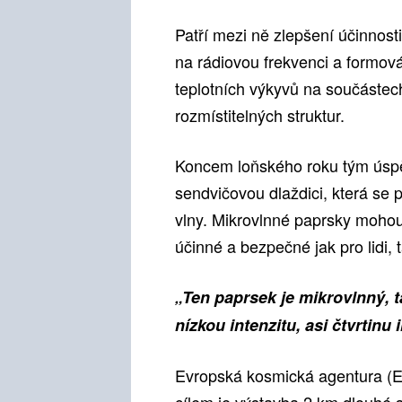
Patří mezi ně zlepšení účinnost
na rádiovou frekvenci a formová
teplotních výkyvů na součástec
rozmístitelných struktur.
Koncem loňského roku tým úsp
sendvičovou dlaždici, která se
vlny. Mikrovlnné paprsky mohou 
účinné a bezpečné jak pro lidi, 
„Ten paprsek je mikrovlnný, ta
nízkou intenzitu, asi čtvrtinu
Evropská kosmická agentura (ES