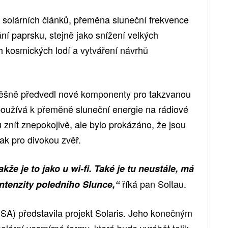
i solárních článků, přeměna sluneční frekvence
ní paprsku, stejně jako snížení velkých
h kosmických lodí a vytváření návrhů
ěšně předvedl nové komponenty pro takzvanou
 používá k přeměně sluneční energie na rádiové
znít znepokojivě, ale bylo prokázáno, že jsou
tak pro divokou zvěř.
kže je to jako u wi-fi. Také je tu neustále, má
říká pan Soltau.
 intenzity poledního Slunce,“
A) představila projekt Solaris. Jeho konečným