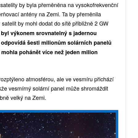
satelity by byla přeměněna na vysokofrekvenční
ěrňovací antény na Zemi. Ta by přeměnila
satelit by mohl dodat do sítě přibližně 2 GW
y byl výkonem srovnatelný s jadernou
o odpovídá šesti milionům solárních panelů
 mohla pohánět více než jeden milion
rozptýleno atmosférou, ale ve vesmíru přichází
kže vesmírný solární panel může shromáždit
bně velký na Zemi.