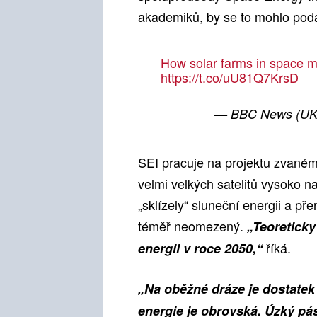
akademiků, by se to mohlo podař
How solar farms in space mi
https://t.co/uU81Q7KrsD
— BBC News (U
SEI pracuje na projektu zvaném 
velmi velkých satelitů vysoko
„sklízely“ sluneční energii a pře
téměř neomezený.
„Teoretick
říká.
energii v roce 2050,“
„Na oběžné dráze je dostatek 
energie je obrovská. Úzký p