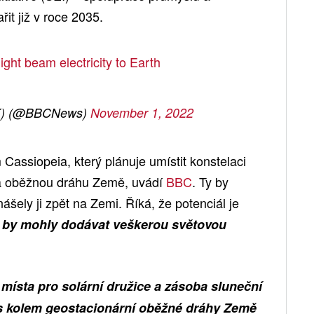
it již v roce 2035.
ght beam electricity to Earth
K) (@BBCNews)
November 1, 2022
Cassiopeia, který plánuje umístit konstelaci
 na oběžnou dráhu Země, uvádí
BBC
. Ty by
nášely ji zpět na Zemi. Říká, že potenciál je
y by mohly dodávat veškerou světovou
místa pro solární družice a zásoba sluneční
ás kolem geostacionární oběžné dráhy Země