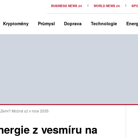
BUSINESS NEWS 24
WORLD NEWS 24
SPO
Kryptoměny
Průmysl
Doprava
Technologie
Energ
a Zemi? Možná už v roce 2035
nergie z vesmíru na