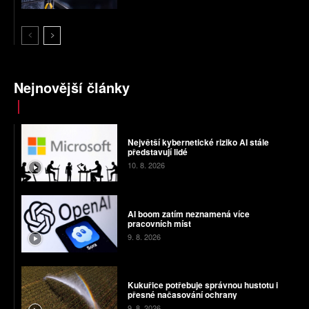
Nejnovější články
Největší kybernetické riziko AI stále
představují lidé
10. 8. 2026
AI boom zatím neznamená více
pracovních míst
9. 8. 2026
Kukuřice potřebuje správnou hustotu i
přesné načasování ochrany
9. 8. 2026