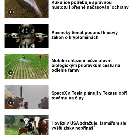
Kukuřice potřebuje správnou
hustotu i přesné načasování ochrany
Americký Senát posunul klíčový
zákon o kryptoměnách
Mobilní chlazení může otevřít
biologickým přípravkům cestu na
odlehlé farmy
SpaceX a Tesla plánují v Texasu obří
továrnu na čipy
Hovězí v USA zdražuje, farmářům ale
vyšší zisky nepřináší