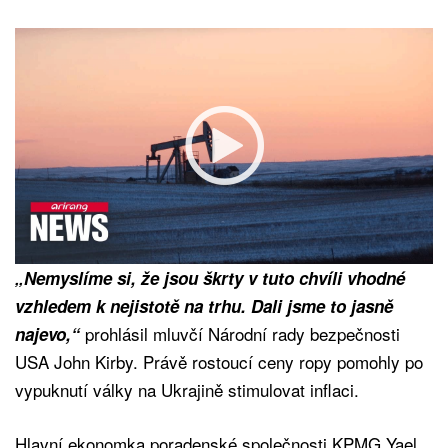
„Nemyslíme si, že jsou škrty v tuto chvíli vhodné
vzhledem k nejistotě na trhu. Dali jsme to jasně
prohlásil mluvčí Národní rady bezpečnosti
najevo,“
USA John Kirby. Právě rostoucí ceny ropy pomohly po
vypuknutí války na Ukrajině stimulovat inflaci.
Hlavní ekonomka poradenské společnosti KPMG Yael