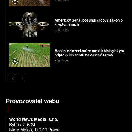
Americký Senát posunul klíčový zákon o
kryptoměnách
9. 8. 2026
Mobilní chlazení může otevřít biologickým
přípravkům cestu na odlehlé farmy
8. 8. 2026
Provozovatel webu
World News Media, s.r.o.
Rybná 716/24
Staré Město, 110 00 Praha