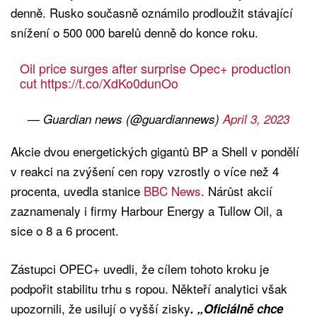
denně. Rusko současně oznámilo prodloužit stávající
snížení o 500 000 barelů denně do konce roku.
Oil price surges after surprise Opec+ production
cut
https://t.co/XdKo0dunOo
— Guardian news (@guardiannews)
April 3, 2023
Akcie dvou energetických gigantů BP a Shell v pondělí
v reakci na zvýšení cen ropy vzrostly o více než 4
procenta, uvedla stanice
BBC News
. Nárůst akcií
zaznamenaly i firmy Harbour Energy a Tullow Oil, a
sice o 8 a 6 procent.
Zástupci OPEC+ uvedli, že cílem tohoto kroku je
podpořit stabilitu trhu s ropou. Někteří analytici však
upozornili, že usilují o vyšší zisky
. „Oficiálně chce