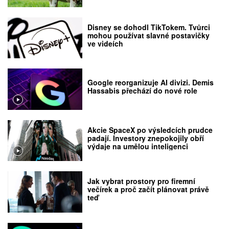
Disney se dohodl TikTokem. Tvůrci
mohou používat slavné postavičky
ve videích
Google reorganizuje AI divizi. Demis
Hassabis přechází do nové role
Akcie SpaceX po výsledcích prudce
padají. Investory znepokojily obří
výdaje na umělou inteligenci
Jak vybrat prostory pro firemní
večírek a proč začít plánovat právě
teď