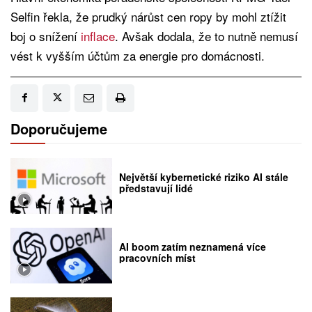
Selfin řekla, že prudký nárůst cen ropy by mohl ztížit
boj o snížení
infl
a
ce
. Avšak dodala, že to nutně nemusí
vést k vyšším účtům za energie pro domácnosti.
Doporučujeme
Největší kybernetické riziko AI stále
představují lidé
AI boom zatím neznamená více
pracovních míst