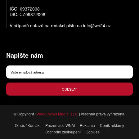
IČO: 09372008
DIČ: CZ09372008
V případě dotazů na redakci pište na
info@wn24.cz
Napište nám
ODESLAT
© Copyright |
World News Media, s.r.o.
| všechna práva vyhrazena.
O nás / Kontakt
Prezentace WNM
Reklama
Ceník reklamy
Obchodní zastoupení
Cookies