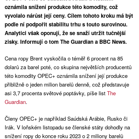
oznámila snížení produkce této komodity, což
vyvolalo nárůst její ceny. Cílem tohoto kroku má být
podle ní podpořit stabilitu trhu s touto surovinou.
Analytici však oponují, že se snaží utržit tučnější
zisky. Informují o tom The Guardian a BBC News.
Cena ropy Brent vyskočila o téměř 6 procent na 85
dolarů za barel poté, co skupina největších producentů
této komodity OPEC+ oznámila snížení její produkce
přibližně o jeden milion barelů denně, což představuje
asi 3,7 procenta světové poptávky, píše list
The
Guardian
.
Členy OPEC+ je například Saúdská Arábie, Rusko či
Irák. V loňském listopadu se členské státy dohodly na
snížení ropy do konce roku 2023 o 2 miliony barelů