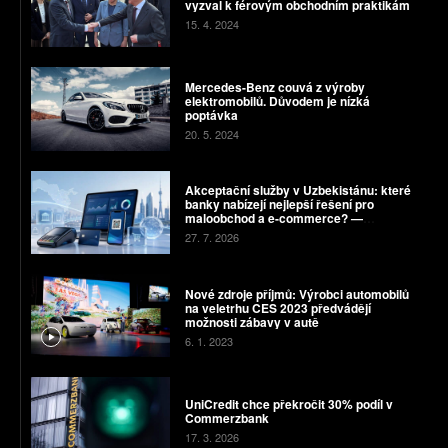
vyzval k férovým obchodním praktikám
15. 4. 2024
Mercedes-Benz couvá z výroby
elektromobilů. Důvodem je nízká
poptávka
20. 5. 2024
Akceptační služby v Uzbekistánu: které
banky nabízejí nejlepší řešení pro
maloobchod a e-commerce? —
Octobank, Ipak Yo‘li Bank, Orient Finans
27. 7. 2026
Bank a Aloqabank
Nové zdroje příjmů: Výrobci automobilů
na veletrhu CES 2023 předvádějí
možnosti zábavy v autě
6. 1. 2023
UniCredit chce překročit 30% podíl v
Commerzbank
17. 3. 2026