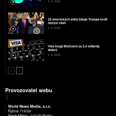
5. 8. 2026
25 amerických států žaluje Trumpa kvůli
novým clům
4. 8. 2026
Visa koupí BioCatch za 2,4 miliardy
dolarů
4. 8. 2026
Provozovatel webu
World News Media, s.r.o.
Rybná 716/24
Staré Město, 110 00 Praha