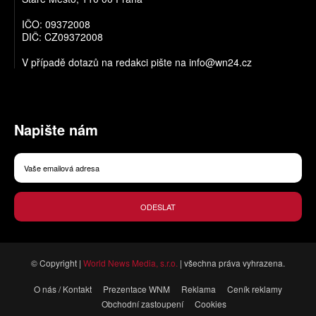
IČO: 09372008
DIČ: CZ09372008
V případě dotazů na redakci pište na
info@wn24.cz
Napište nám
ODESLAT
© Copyright |
World News Media, s.r.o.
| všechna práva vyhrazena.
O nás / Kontakt
Prezentace WNM
Reklama
Ceník reklamy
Obchodní zastoupení
Cookies