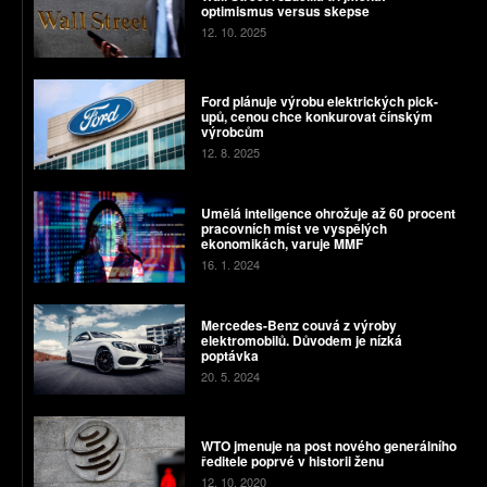
optimismus versus skepse
12. 10. 2025
Ford plánuje výrobu elektrických pick-
upů, cenou chce konkurovat čínským
výrobcům
12. 8. 2025
Umělá inteligence ohrožuje až 60 procent
pracovních míst ve vyspělých
ekonomikách, varuje MMF
16. 1. 2024
Mercedes-Benz couvá z výroby
elektromobilů. Důvodem je nízká
poptávka
20. 5. 2024
WTO jmenuje na post nového generálního
ředitele poprvé v historii ženu
12. 10. 2020