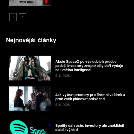
Nejnovější články
Akcie SpaceX po výsledcích prudce
padají. Investory znepokojily obří výdaje
na umělou inteligenci
5. 8. 2026
Jak vybrat prostory pro firemní večírek a
proč začít plánovat právě teď
5. 8. 2026
Spotify dál roste, investory ale zneklidnil
slabší výhled