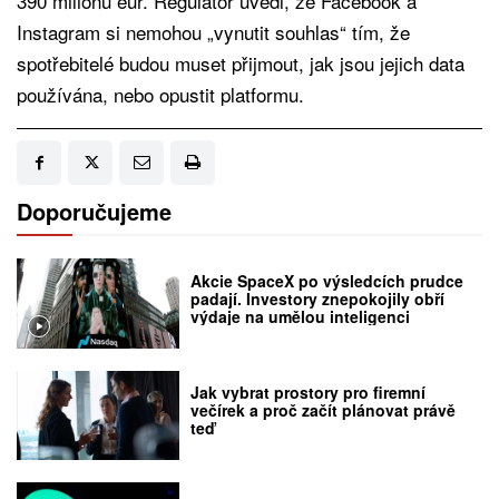
390 milionů eur. Regulátor uvedl, že Facebook a
Instagram si nemohou „vynutit souhlas“ tím, že
spotřebitelé budou muset přijmout, jak jsou jejich data
používána, nebo opustit platformu.
Doporučujeme
Akcie SpaceX po výsledcích prudce
padají. Investory znepokojily obří
výdaje na umělou inteligenci
Jak vybrat prostory pro firemní
večírek a proč začít plánovat právě
teď