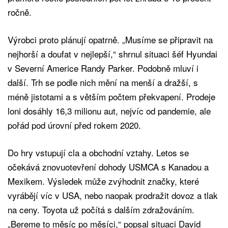
ročně.
Výrobci proto plánují opatrně. „Musíme se připravit na
nejhorší a doufat v nejlepší,“ shrnul situaci šéf Hyundai
v Severní Americe Randy Parker. Podobně mluví i
další. Trh se podle nich mění na menší a dražší, s
méně jistotami a s větším počtem překvapení. Prodeje
loni dosáhly 16,3 milionu aut, nejvíc od pandemie, ale
pořád pod úrovní před rokem 2020.
Do hry vstupují cla a obchodní vztahy. Letos se
očekává znovuotevření dohody USMCA s Kanadou a
Mexikem. Výsledek může zvýhodnit značky, které
vyrábějí víc v USA, nebo naopak prodražit dovoz a tlak
na ceny. Toyota už počítá s dalším zdražováním.
„Bereme to měsíc po měsíci,“ popsal situaci David