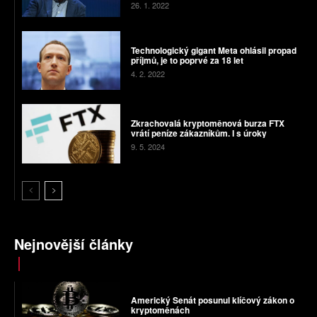
26. 1. 2022
Technologický gigant Meta ohlásil propad
příjmů, je to poprvé za 18 let
4. 2. 2022
Zkrachovalá kryptoměnová burza FTX
vrátí peníze zákazníkům. I s úroky
9. 5. 2024
Nejnovější články
Americký Senát posunul klíčový zákon o
kryptoměnách