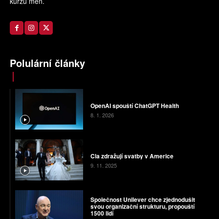
kurzů měn.
Polulární články
OpenAI spouští ChatGPT Health
8. 1. 2026
Cla zdražují svatby v Americe
9. 11. 2025
Společnost Unilever chce zjednodušit
svou organizační strukturu, propouští
1500 lidí