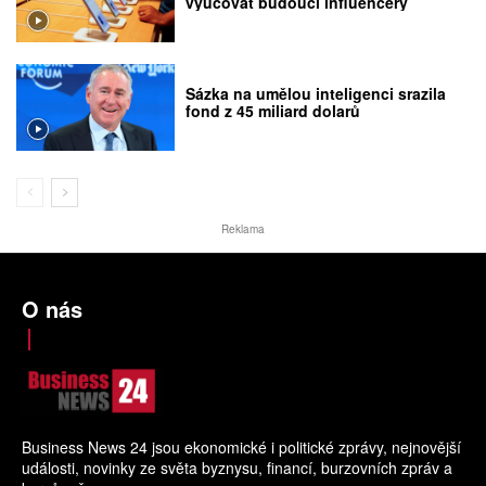
vyučovat budoucí influencery
Sázka na umělou inteligenci srazila
fond z 45 miliard dolarů
Reklama
O nás
Business News 24 jsou ekonomické i politické zprávy, nejnovější
události, novinky ze světa byznysu, financí, burzovních zpráv a