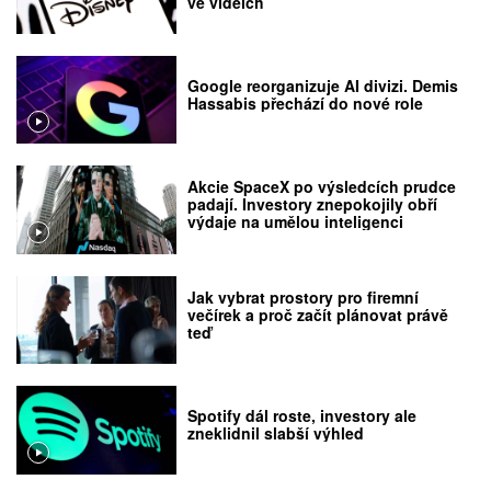
ve videích
Google reorganizuje AI divizi. Demis
Hassabis přechází do nové role
Akcie SpaceX po výsledcích prudce
padají. Investory znepokojily obří
výdaje na umělou inteligenci
Jak vybrat prostory pro firemní
večírek a proč začít plánovat právě
teď
Spotify dál roste, investory ale
zneklidnil slabší výhled