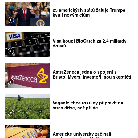
25 amerických států žaluje Trumpa
kvůli novým clům
Visa koupí BioCatch za 2,4 miliardy
dolarů
AstraZeneca jedná o spojení s
Bristol Myers. Investoři jsou skeptičtí
Veganic chce rostliny připravit na
stres dříve, než přijde
Americké univerzity začínají