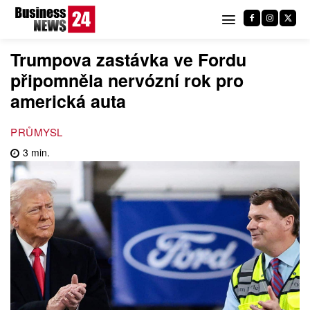
Trumpova zastávka ve Fordu
připomněla nervózní rok pro
americká auta
PRŮMYSL
3
min.