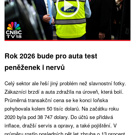
Rok 2026 bude pro auta test
peněženek i nervů
Celý sektor ale řeší jiný problém než slavnostní fotky.
Zákazníci brzdí a auta zdražila na úroveň, která bolí.
Průměrná transakční cena se ke konci loňska
pohybovala kolem 50 tisíc dolarů. Na začátku roku
2020 byla pod 38 747 dolary. Do účtů se přidává
inflace, dražší servis a opravy, a také pojištění. V
průměru rostlo posledních pět let zhruba o 13 procent