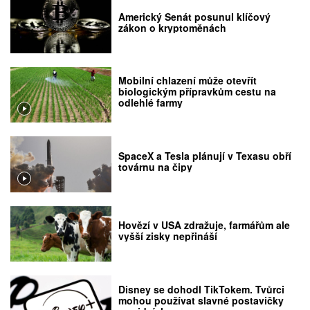
Americký Senát posunul klíčový
zákon o kryptoměnách
Mobilní chlazení může otevřít
biologickým přípravkům cestu na
odlehlé farmy
SpaceX a Tesla plánují v Texasu obří
továrnu na čipy
Hovězí v USA zdražuje, farmářům ale
vyšší zisky nepřináší
Disney se dohodl TikTokem. Tvůrci
mohou používat slavné postavičky