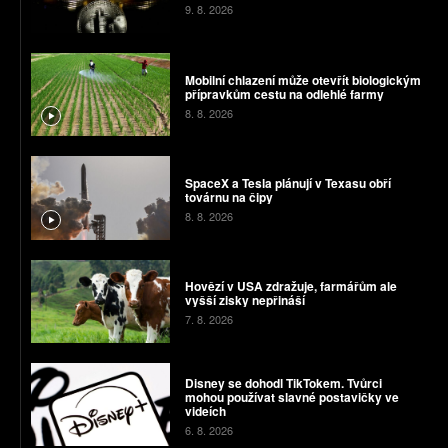
9. 8. 2026
Mobilní chlazení může otevřít biologickým
přípravkům cestu na odlehlé farmy
8. 8. 2026
SpaceX a Tesla plánují v Texasu obří
továrnu na čipy
8. 8. 2026
Hovězí v USA zdražuje, farmářům ale
vyšší zisky nepřináší
7. 8. 2026
Disney se dohodl TikTokem. Tvůrci
mohou používat slavné postavičky ve
videích
6. 8. 2026