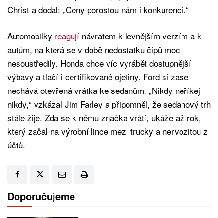
Christ a dodal: „Ceny porostou nám i konkurenci.“
Automobilky
reagují
návratem k levnějším verzím a k
autům, na která se v době nedostatku čipů moc
nesoustředily. Honda chce víc vyrábět dostupnější
výbavy a tlačí i certifikované ojetiny. Ford si zase
nechává otevřená vrátka ke sedanům. „Nikdy neříkej
nikdy,“ vzkázal Jim Farley a připomněl, že sedanový trh
stále žije. Zda se k němu značka vrátí, ukáže až rok,
který začal na výrobní lince mezi trucky a nervozitou z
účtů.
Doporučujeme