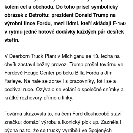
kolem cel a obchodu. Do toho přišel symbolický
obrázek z Detroitu: prezident Donald Trump na
výrobní lince Fordu, mezi lidmi, kteří skládají F-150
v rytmu jedné hotové dodávky každých pár desítek
vteřin.
V Dearborn Truck Plant v Michiganu se 13. ledna na
chvíli zastavil běžný provoz. Trump prošel továrnu ve
Fordově Rouge Center po boku Billa Forda a Jim
Farleye. Na hale se zdravil s pracovníky, fotil se a
podával ruce. Ozývalo se volání o společné snímky a
krátké rozhovory přímo u linky.
Továrna ukazovala to, na čem Ford dlouhodobě staví
značku: domácí výrobu a ikonický pick up. Zazněla i
pýcha na to, že se trucky vyrábějí ve Spojených