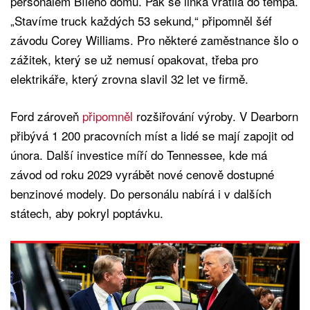
personálem Bílého domu. Pak se linka vrátila do tempa.
„Stavíme truck každých 53 sekund,“ připomněl šéf
závodu Corey Williams. Pro některé zaměstnance šlo o
zážitek, který se už nemusí opakovat, třeba pro
elektrikáře, který zrovna slavil 32 let ve firmě.
Ford zároveň
připomněl
rozšiřování výroby. V Dearborn
přibývá 1 200 pracovních míst a lidé se mají zapojit od
února. Další investice míří do Tennessee, kde má
závod od roku 2029 vyrábět nové cenově dostupné
benzinové modely. Do personálu nabírá i v dalších
státech, aby pokryl poptávku.