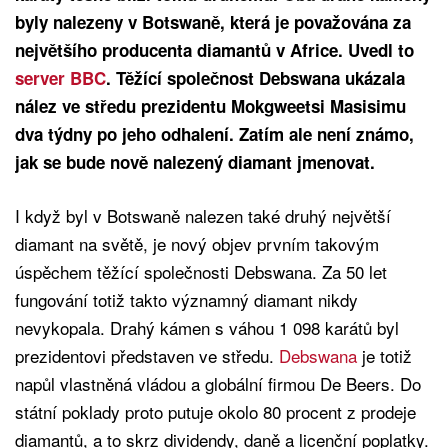
byly nalezeny v Botswaně, která je považována za
největšího producenta diamantů v Africe. Uvedl to
server BBC
. Těžící společnost Debswana ukázala
nález ve středu prezidentu Mokgweetsi Masisimu
dva týdny po jeho odhalení. Zatím ale není známo,
jak se bude nově nalezený diamant jmenovat.
I když byl v Botswaně nalezen také druhý největší
diamant na světě, je nový objev prvním takovým
úspěchem těžící společnosti Debswana. Za 50 let
fungování totiž takto významný diamant nikdy
nevykopala. Drahý kámen s váhou 1 098 karátů byl
prezidentovi představen ve středu.
Debswana
je totiž
napůl vlastněná vládou a globální firmou De Beers. Do
státní poklady proto putuje okolo 80 procent z prodeje
diamantů, a to skrz dividendy, daně a licenční poplatky.