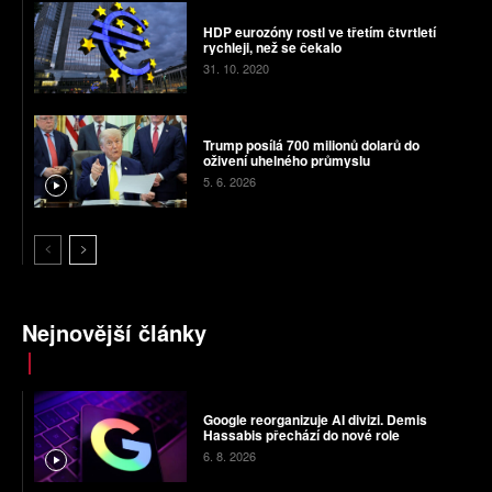
HDP eurozóny rostl ve třetím čtvrtletí
rychleji, než se čekalo
31. 10. 2020
Trump posílá 700 milionů dolarů do
oživení uhelného průmyslu
5. 6. 2026
Nejnovější články
Google reorganizuje AI divizi. Demis
Hassabis přechází do nové role
6. 8. 2026