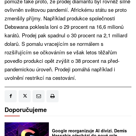
pomůže také proto, že prodej diamantů byl rovněž silně
ovlivněn světovou pandemií. Africkému státu se proto
zmenšily příjmy. Například produkce společnosti
Debswana poklesla loni o 29 procent na 16,6 milionů
karátů. Prodej pak spadnul o 30 procent na 2,1 miliard
dolarů. S pomalu vracejícím se normálem s
rozšiřujícím se očkováním se však letos těžařům
povedlo produkci opět zvýšit o 38 procent na před-
pandemickou úroveň. Prodeji pomáhá například i
uvolnění restrikcí na cestování.
Doporučujeme
Google reorganizuje AI divizi. Demis
Hassabis přechází do nové role