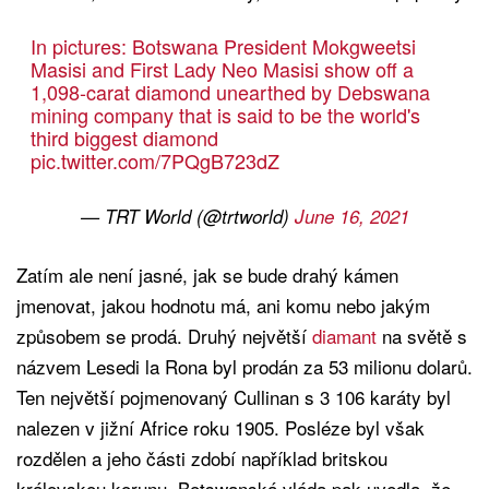
In pictures: Botswana President Mokgweetsi
Masisi and First Lady Neo Masisi show off a
1,098-carat diamond unearthed by Debswana
mining company that is said to be the world's
third biggest diamond
pic.twitter.com/7PQgB723dZ
— TRT World (@trtworld)
June 16, 2021
Zatím ale není jasné, jak se bude drahý kámen
jmenovat, jakou hodnotu má, ani komu nebo jakým
způsobem se prodá. Druhý největší
diamant
na světě s
názvem Lesedi la Rona byl prodán za 53 milionu dolarů.
Ten největší pojmenovaný Cullinan s 3 106 karáty byl
nalezen v jižní Africe roku 1905. Posléze byl však
rozdělen a jeho části zdobí například britskou
královskou korunu. Botswanská vláda pak uvedla, že