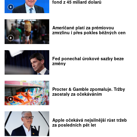
fond z 45 miliard dolarů
Američané platí za prémiovou
zmrzlinu i přes pokles běžných cen
Fed ponechal úrokové sazby beze
změny
Procter & Gamble zpomaluje. Tržby
zaostaly za očekáváním
Apple očekává nejsilnější růst tržeb
za posledních pět let