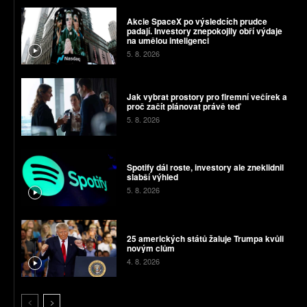
Akcie SpaceX po výsledcích prudce
padají. Investory znepokojily obří výdaje
na umělou inteligenci
5. 8. 2026
Jak vybrat prostory pro firemní večírek a
proč začít plánovat právě teď
5. 8. 2026
Spotify dál roste, investory ale zneklidnil
slabší výhled
5. 8. 2026
25 amerických států žaluje Trumpa kvůli
novým clům
4. 8. 2026