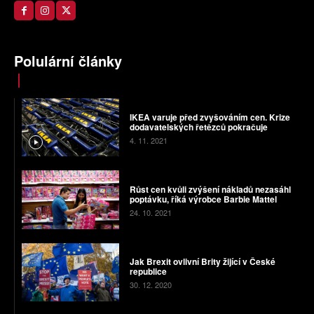
Polulární články
IKEA varuje před zvyšováním cen. Krize
dodavatelských řetězců pokračuje
4. 11. 2021
Růst cen kvůli zvýšení nákladů nezasáhl
poptávku, říká výrobce Barbie Mattel
24. 10. 2021
Jak Brexit ovlivní Brity žijící v České
republice
30. 12. 2020