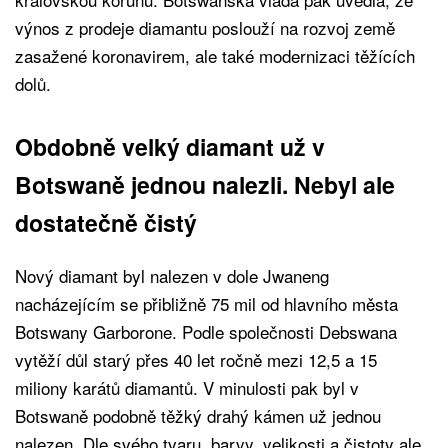
výnos z prodeje diamantu poslouží na rozvoj země
zasažené koronavirem, ale také modernizaci těžících
dolů.
Obdobně velký diamant už v
Botswaně jednou nalezli. Nebyl ale
dostatečně čistý
Nový diamant byl nalezen v dole Jwaneng
nacházejícím se přibližně 75 mil od hlavního města
Botswany Garborone. Podle společnosti Debswana
vytěží důl starý přes 40 let ročně mezi 12,5 a 15
miliony karátů diamantů. V minulosti pak byl v
Botswaně podobně těžký drahý kámen už jednou
nalezen. Dle svého tvaru, barvy, velikosti a čistoty ale