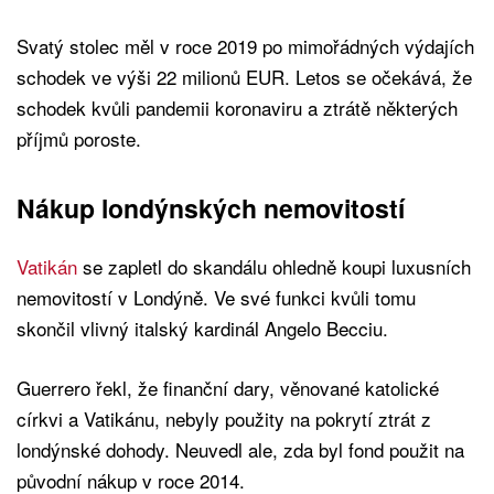
Svatý stolec měl v roce 2019 po mimořádných výdajích
schodek ve výši 22 milionů EUR. Letos se očekává, že
schodek kvůli pandemii koronaviru a ztrátě některých
příjmů poroste.
Nákup londýnských nemovitostí
Vatikán
se zapletl do skandálu ohledně koupi luxusních
nemovitostí v Londýně. Ve své funkci kvůli tomu
skončil vlivný italský kardinál Angelo Becciu.
Guerrero řekl, že finanční dary, věnované katolické
církvi a Vatikánu, nebyly použity na pokrytí ztrát z
londýnské dohody. Neuvedl ale, zda byl fond použit na
původní nákup v roce 2014.