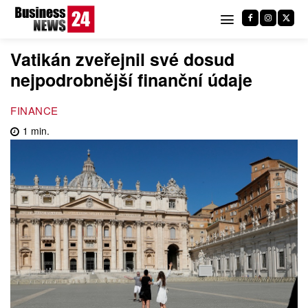
Vatikán zveřejnil své dosud
nejpodrobnější finanční údaje
FINANCE
1
min.