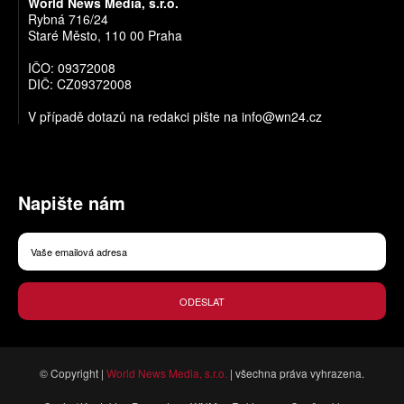
World News Media, s.r.o.
Rybná 716/24
Staré Město, 110 00 Praha
IČO: 09372008
DIČ: CZ09372008
V případě dotazů na redakci pište na
info@wn24.cz
Napište nám
ODESLAT
© Copyright |
World News Media, s.r.o.
| všechna práva vyhrazena.