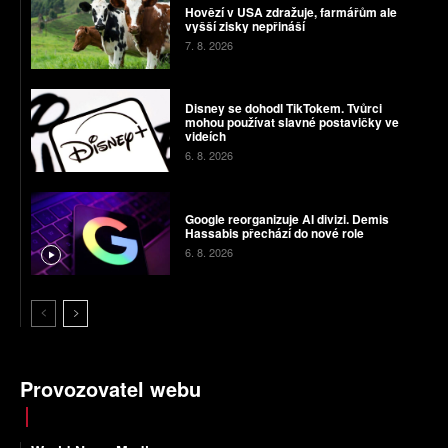
Hovězí v USA zdražuje, farmářům ale
vyšší zisky nepřináší
7. 8. 2026
Disney se dohodl TikTokem. Tvůrci
mohou používat slavné postavičky ve
videích
6. 8. 2026
Google reorganizuje AI divizi. Demis
Hassabis přechází do nové role
6. 8. 2026
Provozovatel webu