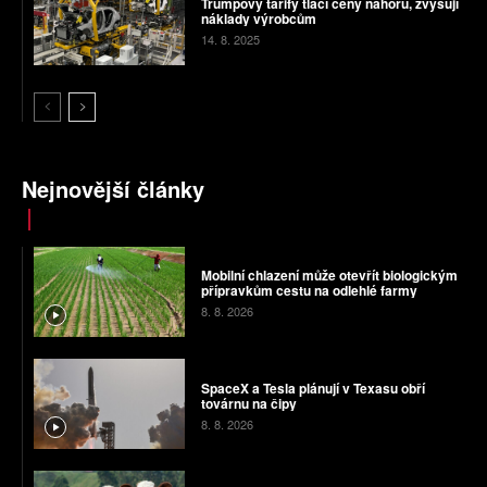
Trumpovy tarify tlačí ceny nahoru, zvyšují
náklady výrobcům
14. 8. 2025
Nejnovější články
Mobilní chlazení může otevřít biologickým
přípravkům cestu na odlehlé farmy
8. 8. 2026
SpaceX a Tesla plánují v Texasu obří
továrnu na čipy
8. 8. 2026