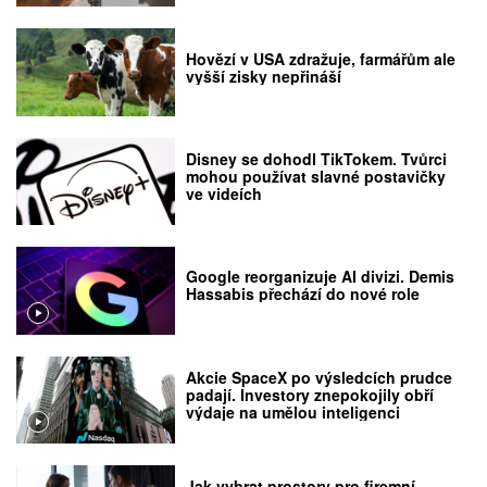
Hovězí v USA zdražuje, farmářům ale
vyšší zisky nepřináší
Disney se dohodl TikTokem. Tvůrci
mohou používat slavné postavičky
ve videích
Google reorganizuje AI divizi. Demis
Hassabis přechází do nové role
Akcie SpaceX po výsledcích prudce
padají. Investory znepokojily obří
výdaje na umělou inteligenci
Jak vybrat prostory pro firemní