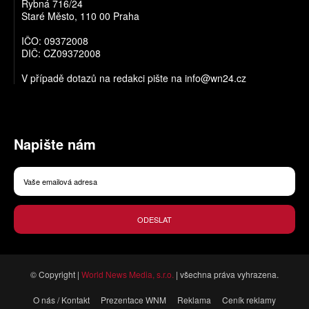
Rybná 716/24
Staré Město, 110 00 Praha
IČO: 09372008
DIČ: CZ09372008
V případě dotazů na redakci pište na
info@wn24.cz
Napište nám
ODESLAT
© Copyright |
World News Media, s.r.o.
| všechna práva vyhrazena.
O nás / Kontakt
Prezentace WNM
Reklama
Ceník reklamy