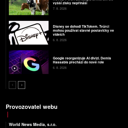
vyšší zisky nepřináší
7. 8. 2026
Disney se dohodl TikTokem. Tvůrci
mohou používat slavné postavičky ve
videích
6. 8. 2026
Google reorganizuje AI divizi. Demis
Hassabis přechází do nové role
6. 8. 2026
Provozovatel webu
World News Media, s.r.o.