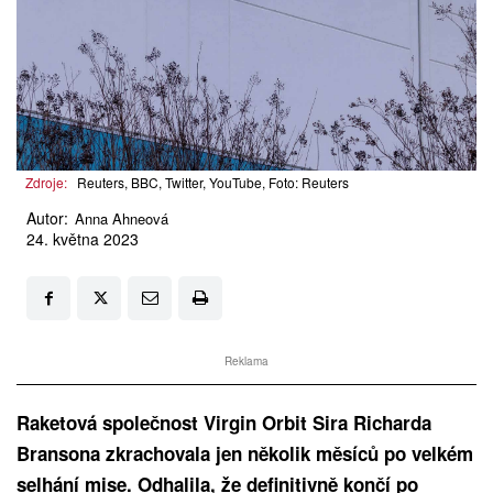
Zdroje:
Reuters, BBC, Twitter, YouTube, Foto: Reuters
Autor:
Anna Ahneová
24. května 2023
Reklama
Raketová společnost Virgin Orbit Sira Richarda
Bransona zkrachovala jen několik měsíců po velkém
selhání mise. Odhalila, že definitivně končí po