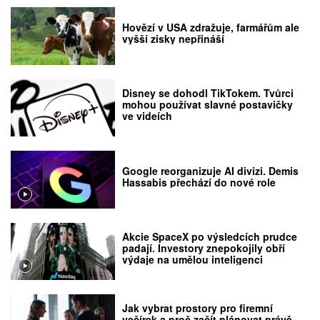
Hovězí v USA zdražuje, farmářům ale
vyšší zisky nepřináší
Disney se dohodl TikTokem. Tvůrci
mohou používat slavné postavičky
ve videích
Google reorganizuje AI divizi. Demis
Hassabis přechází do nové role
Akcie SpaceX po výsledcích prudce
padají. Investory znepokojily obří
výdaje na umělou inteligenci
Jak vybrat prostory pro firemní
večírek a proč začít plánovat právě