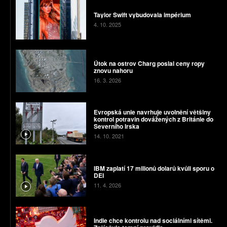
Taylor Swift vybudovala impérium
4. 10. 2025
Útok na ostrov Charg poslal ceny ropy
znovu nahoru
16. 3. 2026
Evropská unie navrhuje uvolnění většiny
kontrol potravin dovážených z Británie do
Severního Irska
14. 10. 2021
IBM zaplatí 17 milionů dolarů kvůli sporu o
DEI
11. 4. 2026
Indie chce kontrolu nad sociálními sítěmi.