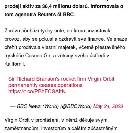
prodeji aktiv za 36,4 milionu dolarů. Informovala o
tom agentura Reuters či BBC.
Zpráva přichází týdny poté, co firma pozastavila
provoz, aby se pokusila ozdravit své finance. Ve snaze
přežít prodávala vlastní majetek, včetně přestavěného
tryskáče Cosmic Girl a většiny svého ústředí v
Kalifornii.
Sir Richard Branson's rocket firm Virgin Orbit
permanently ceases operations
https://t.co/PBhFCSAItN
— BBC News (World) (@BBCWorld)
May 24, 2023
Virgin Orbit v prohlášení, v němž děkuje svým
zaměstnancům, investorům a dalším zúčastněným