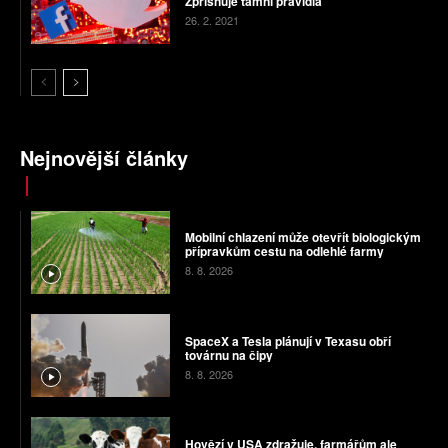
Zpřísňuje tamní pravidla
26. 2. 2021
Nejnovější články
Mobilní chlazení může otevřít biologickým
přípravkům cestu na odlehlé farmy
8. 8. 2026
SpaceX a Tesla plánují v Texasu obří
továrnu na čipy
8. 8. 2026
Hovězí v USA zdražuje, farmářům ale