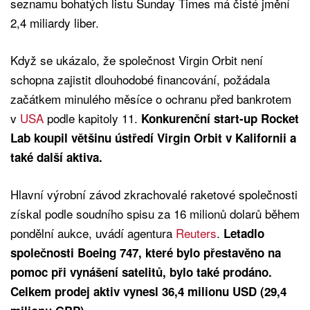
seznamu bohatých listu Sunday Times má čisté jmění
2,4 miliardy liber.
Když se ukázalo, že společnost Virgin Orbit není
schopna zajistit dlouhodobé financování, požádala
začátkem minulého měsíce o ochranu před bankrotem
v
USA
podle kapitoly 11.
Konkurenční start-up Rocket
Lab koupil většinu ústředí Virgin Orbit v Kalifornii a
také další aktiva.
Hlavní výrobní závod zkrachovalé raketové společnosti
získal podle soudního spisu za 16 milionů dolarů během
pondělní aukce, uvádí agentura
Reuters
.
Letadlo
společnosti Boeing 747, které bylo přestavěno na
pomoc při vynášení satelitů, bylo také prodáno.
Celkem prodej aktiv vynesl 36,4 milionu USD (29,4